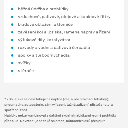
běžná údržba a prohlídky
vzduchové, palivové, olejové a kabinové filtry
brzdové obložení a tlumiče
zavěšení kol a ložiska, ramena náprav a řízení
výfukové díly, katalyzátor
rozvody a vodní a palivová čerpadla
spojky a turbodmychadla
svíčky
stěrače
* 20% sleva se nevztahuje na náplně (olej a jiné provozní tekutiny),
pneumatiky, autobaterie, zámky řazení, tažná zařízení, příslušenství a
spotřební zboží.
Nabídku nelze kombinovat s dalšími akčními nabídkami kromě prohlídky
před STK. Nevztahuje se také na prodej náhradních dílů přes pult.