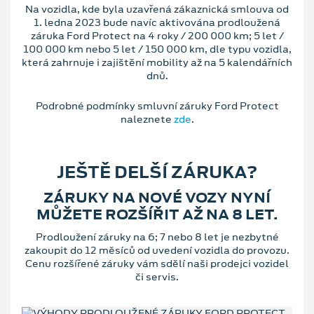
Na vozidla, kde byla uzavřená zákaznická smlouva od
1. ledna 2023 bude navíc aktivována prodloužená
záruka Ford Protect na 4 roky / 200 000 km; 5 let /
100 000 km nebo 5 let / 150 000 km, dle typu vozidla,
která zahrnuje i zajištění mobility až na 5 kalendářních
dnů.
Podrobné podmínky smluvní záruky Ford Protect
naleznete
zde
.
JEŠTĚ DELŠÍ ZÁRUKA?
ZÁRUKY NA NOVÉ VOZY NYNÍ
MŮŽETE ROZŠÍŘIT AŽ NA 8 LET.
Prodloužení záruky na 6; 7 nebo 8 let je nezbytné
zakoupit do 12 měsíců od uvedení vozidla do provozu.
Cenu rozšířené záruky vám sdělí naši prodejci vozidel
či servis.