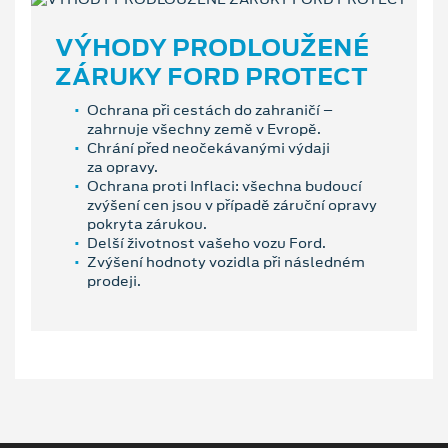
VÝHODY PRODLOUŽENÉ
ZÁRUKY FORD PROTECT
Ochrana při cestách do zahraničí –
zahrnuje všechny země v Evropě.
Chrání před neočekávanými výdaji
za opravy.
Ochrana proti Inflaci: všechna budoucí
zvýšení cen jsou v případě záruční opravy
pokryta zárukou.
Delší životnost vašeho vozu Ford.
Zvýšení hodnoty vozidla při následném
prodeji.