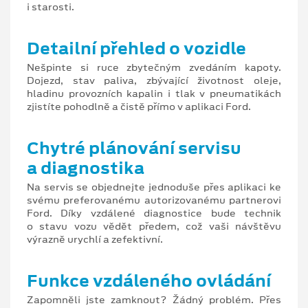
i starosti.
Detailní přehled o vozidle
Nešpinte si ruce zbytečným zvedáním kapoty.
Dojezd, stav paliva, zbývající životnost oleje,
hladinu provozních kapalin i tlak v pneumatikách
zjistíte pohodlně a čistě přímo v aplikaci Ford.
Chytré plánování servisu
a diagnostika
Na servis se objednejte jednoduše přes aplikaci ke
svému preferovanému autorizovanému partnerovi
Ford. Díky vzdálené diagnostice bude technik
o stavu vozu vědět předem, což vaši návštěvu
výrazně urychlí a zefektivní.
Funkce vzdáleného ovládání
Zapomněli jste zamknout? Žádný problém. Přes