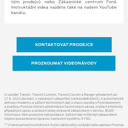
tým prodejců nebo Zákaznické centrum Ford.
Instruktážní videa najdete také na našem YouTube
kanálu.
KONTAKTOVAT PRODEJCE
PROZKOUMAT VIDEONÁVODY
U vozidel Transit, Transit Custom, Transit Courier a Ranger předaných po
17. 6. 2024 dochází, u vybraných zákazníků (velkoodběratelů), k automatické
aktivaci modemu a sdílení technických dat o stavu vozidla s Ford dealerem
a značkou Ford za účelem předcházení technických závad, zvýšení efektivity
případných oprav a zkrácení doby strávené zákazníkem v servisu. Bližší
informace Vám poskytne náš prodejce. Sdílení dat může být zákazníkem
kdykoli pozastaveno úpravou nastavení systému SYNC.
O dostupnosti konkrétních funkcí dálkového ovládání přes aplikaci Ford se
[*]