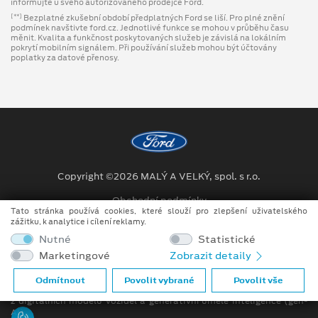
informujte u svého autorizovaného prodejce Ford.
Bezplatné zkušební období předplatných Ford se liší. Pro plné znění
[**]
podmínek navštivte ford.cz. Jednotlivé funkce se mohou v průběhu času
měnit. Kvalita a funkčnost poskytovaných služeb je závislá na lokálním
pokrytí mobilním signálem. Při používání služeb mohou být účtovány
poplatky za datové přenosy.
Copyright ©2026 MALÝ A VELKÝ, spol. s r.o.
Obchodní podmínky
Tato stránka používá cookies, které slouží pro zlepšení uživatelského
zážitku, k analytice i cílení reklamy.
Ochrana osobních údajů
Nutné
Statistické
Prohlášení o zpracování údajů konečných zákazníků
Marketingové
Zobrazit detaily
Při tvorbě videí a obrázků na tomto webu je využíváno kombinace
Odmítnout
Povolit vybrané
Povolit vše
tradičních fotografií či videí, počítačem generovaných snímků (CGI)
z digitálních modelů vozidel a generativní umělé inteligence (gen-
AI).