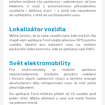
telefon můžete vůz zamknout i odemknout, ať jste
kdekoliv. U vozů s automatickou převodovkou
využijete i dálkový start – v zimě tak nasednete
do vyhřátého, v létě do vychlazeného vozu.
Lokalizátor vozidla
Mějte jistotu, že je vaše vozidlo tam, kde má být. Na
mapě vám aplikace Ford ukáže přesnou GPS polohu
vozidla. Ideální pro nalezení vozu na velkém
parkovišti nebo kontrolu, kde se pohybují vaši řidiči.
Svět elektromobility
Pro elektromobily je mobilní aplikace
nepostradatelná. Sledujte aktuální nabíjení
i historii všech nabíjecích relací a šetřete energii
akumulátoru díky temperování vozu ze sítě ještě
před odjezdem.
Do aplikace Ford můžete přidat až 10 vozidel pod
jeden účet. Mějte přehled o celé své malé flotile
na jednom místě.