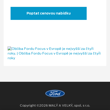
Poptat cenovou nabídku
Copyright ©2026 MALÝ A VELKÝ, spol. s r.o.