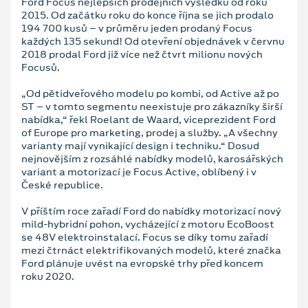
Ford Focus nejlepších prodejních výsledků od roku
2015. Od začátku roku do konce října se jich prodalo
194 700 kusů – v průměru jeden prodaný Focus
každých 135 sekund! Od otevření objednávek v červnu
2018 prodal Ford již více než čtvrt milionu nových
Focusů.
„Od pětidveřového modelu po kombi, od Active až po
ST – v tomto segmentu neexistuje pro zákazníky širší
nabídka,“ řekl Roelant de Waard, viceprezident Ford
of Europe pro marketing, prodej a služby. „A všechny
varianty mají vynikající design i techniku.“ Dosud
nejnovějším z rozsáhlé nabídky modelů, karosářských
variant a motorizací je Focus Active, oblíbený i v
České republice.
V příštím roce zařadí Ford do nabídky motorizací nový
mild-hybridní pohon, vycházející z motoru EcoBoost
se 48V elektroinstalací. Focus se díky tomu zařadí
mezi čtrnáct elektrifikovaných modelů, které značka
Ford plánuje uvést na evropské trhy před koncem
roku 2020.