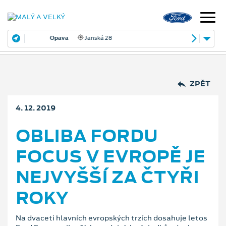
Opava
Janská 28
ZPĚT
4. 12. 2019
OBLIBA FORDU
FOCUS V EVROPĚ JE
NEJVYŠŠÍ ZA ČTYŘI
ROKY
Na dvaceti hlavních evropských trzích dosahuje letos