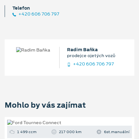
Telefon
+420 606 706 797
Radim Baňka
prodejce ojetých vozů
+420 606 706 797
Mohlo by vás zajímat
1 499 ccm
217 000 km
6st.manuální