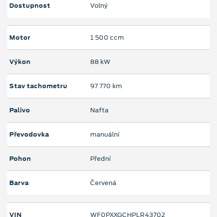
Dostupnost
Volný
Motor
1 500 ccm
Výkon
88 kW
Stav tachometru
97 770 km
Palivo
Nafta
Převodovka
manuální
Pohon
Přední
Barva
Červená
VIN
WF0PXXGCHPLR43702