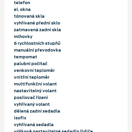
telefon
el. okna
tónovaná skla
vyhřívané přední sklo
zatmavená zadní skla
mlhovky
6 rychlostních stupňů
manuální převodovka
tempomat
palubní počítač
venkovní teploměr
vnitřní teploměr
multifunkční volant
nastavitelný volant
posilovač řízení
vyhřívaný volant
dělená zadní sedadla
isofix
vyhřívaná sedadla
výškově nastavitelné sedadlo řidiče