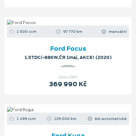
1 500 ccm
97 770 km
manuální
Ford Focus
1.5TDCi-88KW,ČR 1maj, AKCE! (2020)
Cena s DPH
369 990 Kč
1 499 ccm
129 000 km
6st.automatická
Ford Kuga