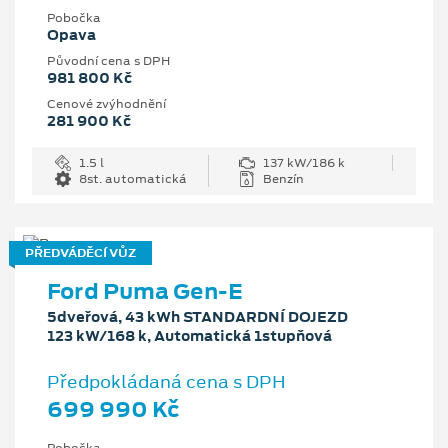
Pobočka
Opava
Původní cena s DPH
981 800 Kč
Cenové zvýhodnění
281 900 Kč
1.5 l
137 kW/186 k
8st. automatická
Benzín
PŘEDVÁDĚCÍ VŮZ
Ford Puma Gen-E
5dveřová, 43 kWh STANDARDNÍ DOJEZD
123 kW/168 k, Automatická 1stupňová
Předpokládaná cena s DPH
699 990 Kč