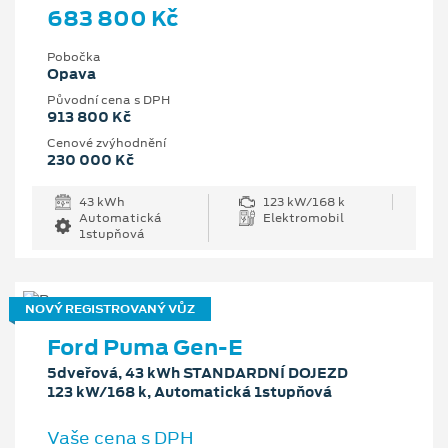
683 800 Kč
Pobočka
Opava
Původní cena s DPH
913 800 Kč
Cenové zvýhodnění
230 000 Kč
43 kWh
123 kW/168 k
Automatická
Elektromobil
1stupňová
NOVÝ REGISTROVANÝ VŮZ
Ford Puma Gen-E
5dveřová, 43 kWh STANDARDNÍ DOJEZD
123 kW/168 k, Automatická 1stupňová
Vaše cena s DPH