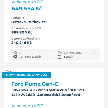
Vaše cena s DPH
649 554 Kč
Pobočka
Ostrava - Vítkovice
Původní cena s DPH
889 800 Kč
Cenové zvýhodnění
240 246 Kč
1 l
114 kW/155 k
7st. Powershift
Benzín
NOVÝ REGISTROVANÝ VŮZ
Ford Puma Gen-E
5dveřová, 43 kWh STANDARDNÍ DOJEZD
123 kW/168 k, Automatická 1stupňová
Vaše cena s DPH