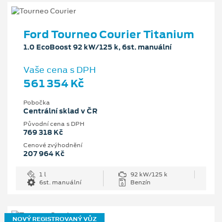
Ford Tourneo Courier Titanium
1.0 EcoBoost 92 kW/125 k, 6st. manuální
Vaše cena s DPH
561 354 Kč
Pobočka
Centrální sklad v ČR
Původní cena s DPH
769 318 Kč
Cenové zvýhodnění
207 964 Kč
1 l
92 kW/125 k
6st. manuální
Benzín
NOVÝ REGISTROVANÝ VŮZ