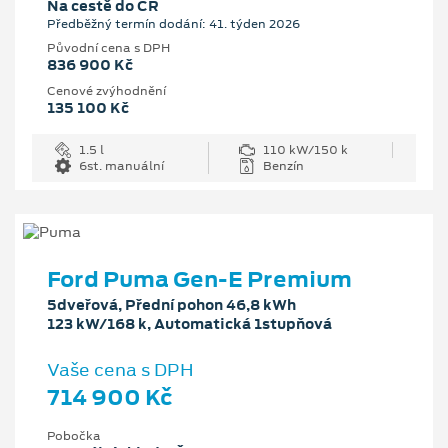
Na cestě do ČR
Předběžný termín dodání: 41. týden 2026
Původní cena s DPH
836 900 Kč
Cenové zvýhodnění
135 100 Kč
1.5 l
110 kW/150 k
6st. manuální
Benzín
Ford Puma Gen-E Premium
5dveřová, Přední pohon 46,8 kWh
123 kW/168 k, Automatická 1stupňová
Vaše cena s DPH
714 900 Kč
Pobočka