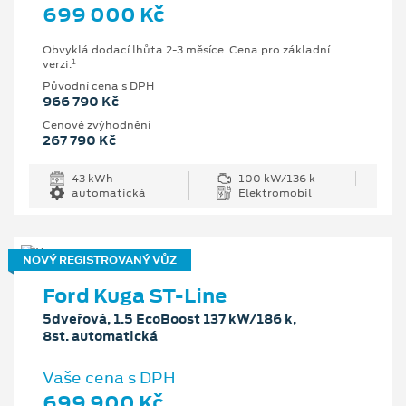
699 000 Kč
Obvyklá dodací lhůta 2-3 měsíce. Cena pro základní
1
verzi.
Původní cena s DPH
966 790 Kč
Cenové zvýhodnění
267 790 Kč
43 kWh
100 kW/136 k
automatická
Elektromobil
NOVÝ REGISTROVANÝ VŮZ
Ford Kuga ST-Line
5dveřová, 1.5 EcoBoost 137 kW/186 k,
8st. automatická
Vaše cena s DPH
699 900 Kč