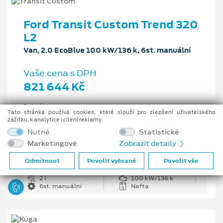
Ford Transit Custom Trend 320
L2
Van, 2.0 EcoBlue 100 kW/136 k, 6st. manuální
Vaše cena s DPH
821 644 Kč
Pobočka
Tato stránka používá cookies, které slouží pro zlepšení uživatelského
Opava
zážitku, k analytice i cílení reklamy.
Původní cena s DPH
Nutné
Statistické
1 226 335 Kč
Marketingové
Zobrazit detaily
Cenové zvýhodnění
404 691 Kč
Odmítnout
Povolit vybrané
Povolit vše
2 l
100 kW/136 k
6st. manuální
Nafta