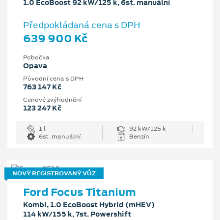
1.0 EcoBoost 92 kW/125 k, 6st. manuální
Předpokládaná cena s DPH
639 900 Kč
Pobočka
Opava
Původní cena s DPH
763 147 Kč
Cenové zvýhodnění
123 247 Kč
1 l
92 kW/125 k
6st. manuální
Benzín
NOVÝ REGISTROVANÝ VŮZ
Ford Focus Titanium
Kombi, 1.0 EcoBoost Hybrid (mHEV)
114 kW/155 k, 7st. Powershift