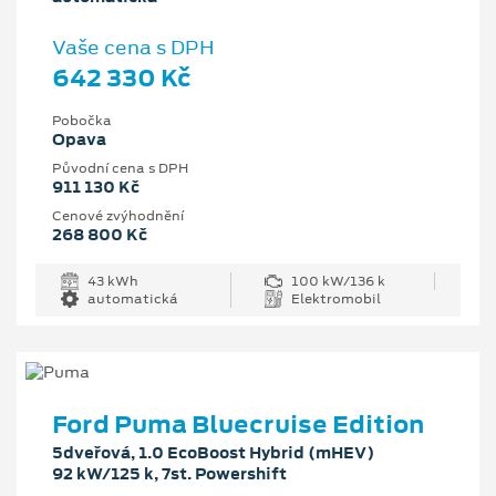
Vaše cena s DPH
642 330 Kč
Pobočka
Opava
Původní cena s DPH
911 130 Kč
Cenové zvýhodnění
268 800 Kč
43 kWh
100 kW/136 k
automatická
Elektromobil
Ford Puma Bluecruise Edition
5dveřová, 1.0 EcoBoost Hybrid (mHEV)
92 kW/125 k, 7st. Powershift