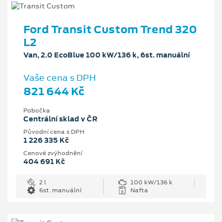
Ford Transit Custom Trend 320
L2
Van, 2.0 EcoBlue 100 kW/136 k, 6st. manuální
Vaše cena s DPH
821 644 Kč
Pobočka
Centrální sklad v ČR
Původní cena s DPH
1 226 335 Kč
Cenové zvýhodnění
404 691 Kč
2 l
100 kW/136 k
6st. manuální
Nafta