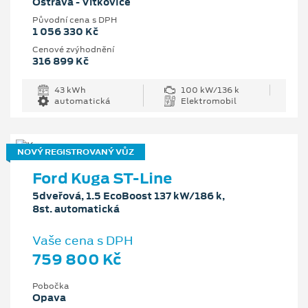
Ostrava - Vítkovice
Původní cena s DPH
1 056 330 Kč
Cenové zvýhodnění
316 899 Kč
43 kWh
100 kW/136 k
automatická
Elektromobil
NOVÝ REGISTROVANÝ VŮZ
Ford Kuga ST-Line
5dveřová, 1.5 EcoBoost 137 kW/186 k,
8st. automatická
Vaše cena s DPH
759 800 Kč
Pobočka
Opava