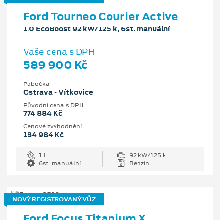
Ford Tourneo Courier Active
1.0 EcoBoost 92 kW/125 k, 6st. manuální
Vaše cena s DPH
589 900 Kč
Pobočka
Ostrava - Vítkovice
Původní cena s DPH
774 884 Kč
Cenové zvýhodnění
184 984 Kč
1 l
92 kW/125 k
6st. manuální
Benzín
NOVÝ REGISTROVANÝ VŮZ
Ford Focus Titanium X