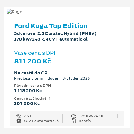
Ford Kuga Top Edition
5dveřová, 2.5 Duratec Hybrid (PHEV)
178 kW/243 k, eCVT automatická
Vaše cena s DPH
811 200 Kč
Na cestě do ČR
Předběžný termín dodání: 34. týden 2026
Původní cena s DPH
1 118 200 Kč
Cenové zvýhodnění
307 000 Kč
2.5 l
178 kW/243 k
eCVT automatická
Benzín