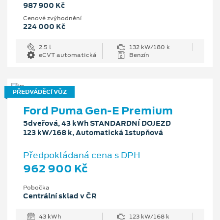
987 900 Kč
Cenové zvýhodnění
224 000 Kč
2.5 l
132 kW/180 k
eCVT automatická
Benzín
PŘEDVÁDĚCÍ VŮZ
Ford Puma Gen-E Premium
5dveřová, 43 kWh STANDARDNÍ DOJEZD
123 kW/168 k, Automatická 1stupňová
Předpokládaná cena s DPH
962 900 Kč
Pobočka
Centrální sklad v ČR
43 kWh
123 kW/168 k