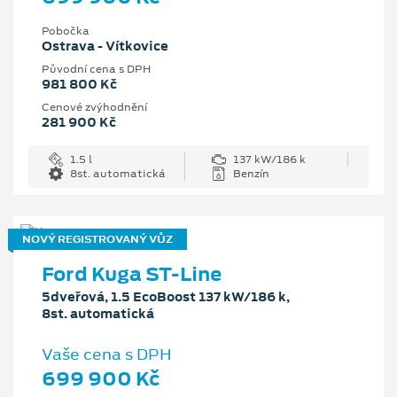
Pobočka
Ostrava - Vítkovice
Původní cena s DPH
981 800 Kč
Cenové zvýhodnění
281 900 Kč
1.5 l
137 kW/186 k
8st. automatická
Benzín
NOVÝ REGISTROVANÝ VŮZ
Ford Kuga ST-Line
5dveřová, 1.5 EcoBoost 137 kW/186 k,
8st. automatická
Vaše cena s DPH
699 900 Kč