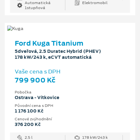
Automatická
Elektromobil
1stupňová
Ford Kuga Titanium
5dveřová, 2.5 Duratec Hybrid (PHEV)
178 kW/243 k, eCVT automatická
Vaše cena s DPH
799 900 Kč
Pobočka
Ostrava - Vítkovice
Původní cena s DPH
1 176 100 Kč
Cenové zvýhodnění
376 200 Kč
2.5 l
178 kW/243 k