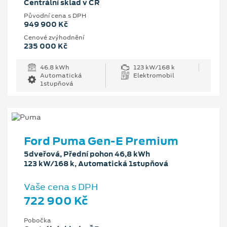
Centrální sklad v ČR
Původní cena s DPH
949 900 Kč
Cenové zvýhodnění
235 000 Kč
46.8 kWh
123 kW/168 k
Automatická
Elektromobil
1stupňová
Ford Puma Gen-E Premium
5dveřová, Přední pohon 46,8 kWh
123 kW/168 k, Automatická 1stupňová
Vaše cena s DPH
722 900 Kč
Pobočka