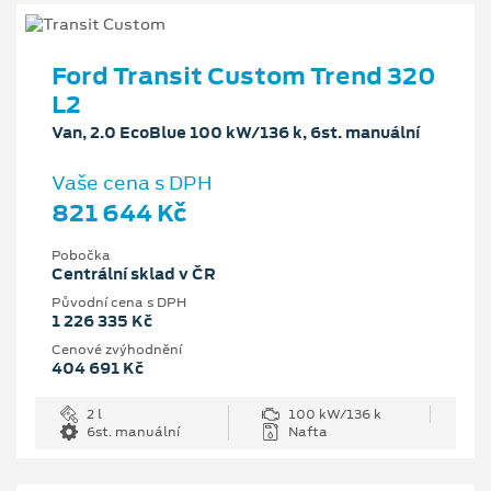
Ford Transit Custom Trend 320
L2
Van, 2.0 EcoBlue 100 kW/136 k, 6st. manuální
Vaše cena s DPH
821 644 Kč
Pobočka
Centrální sklad v ČR
Původní cena s DPH
1 226 335 Kč
Cenové zvýhodnění
404 691 Kč
2 l
100 kW/136 k
6st. manuální
Nafta