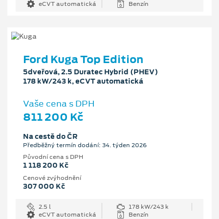
eCVT automatická
Benzín
Ford Kuga Top Edition
5dveřová, 2.5 Duratec Hybrid (PHEV)
178 kW/243 k, eCVT automatická
Vaše cena s DPH
811 200 Kč
Na cestě do ČR
Předběžný termín dodání: 34. týden 2026
Původní cena s DPH
1 118 200 Kč
Cenové zvýhodnění
307 000 Kč
2.5 l
178 kW/243 k
eCVT automatická
Benzín