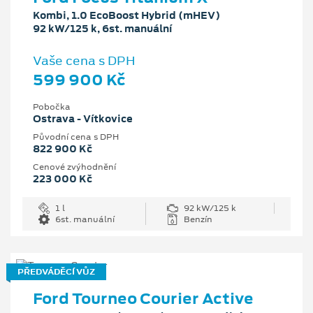
Kombi, 1.0 EcoBoost Hybrid (mHEV)
92 kW/125 k, 6st. manuální
Vaše cena s DPH
599 900 Kč
Pobočka
Ostrava - Vítkovice
Původní cena s DPH
822 900 Kč
Cenové zvýhodnění
223 000 Kč
1 l
92 kW/125 k
6st. manuální
Benzín
PŘEDVÁDĚCÍ VŮZ
Ford Tourneo Courier Active