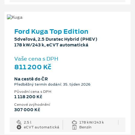
Ford Kuga Top Edition
5dveřová, 2.5 Duratec Hybrid (PHEV)
178 kW/243 k, eCVT automatická
Vaše cena s DPH
811 200 Kč
Na cestě do ČR
Předběžný termín dodání: 35. týden 2026
Původní cena s DPH
1 118 200 Kč
Cenové zvýhodnění
307 000 Kč
2.5 l
178 kW/243 k
eCVT automatická
Benzín