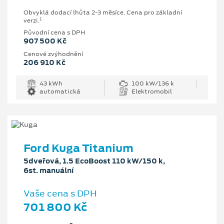
Obvyklá dodací lhůta 2-3 měsíce. Cena pro základní
1
verzi.
Původní cena s DPH
907 500 Kč
Cenové zvýhodnění
206 910 Kč
43 kWh
100 kW/136 k
automatická
Elektromobil
Ford Kuga Titanium
5dveřová, 1.5 EcoBoost 110 kW/150 k,
6st. manuální
Vaše cena s DPH
701 800 Kč