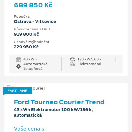
689 850 Kč
Pobočka
Ostrava - Vítkovice
Původní cena s DPH
919 800 Kč
Cenové zvýhodnění
229 950 Kč
43 kWh
123 kW/168 k
Automatická
Elektromobil
1stupňová
FAST LANE
Ford Tourneo Courier Trend
43 kWh Elektromotor 100 kW/136 k,
automatická
Vaše cena s