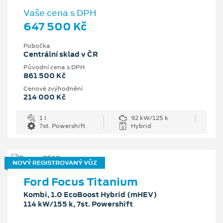
Vaše cena s DPH
647 500 Kč
Pobočka
Centrální sklad v ČR
Původní cena s DPH
861 500 Kč
Cenové zvýhodnění
214 000 Kč
1 l
92 kW/125 k
7st. Powershift
Hybrid
NOVÝ REGISTROVANÝ VŮZ
Ford Focus Titanium
Kombi, 1.0 EcoBoost Hybrid (mHEV)
114 kW/155 k, 7st. Powershift