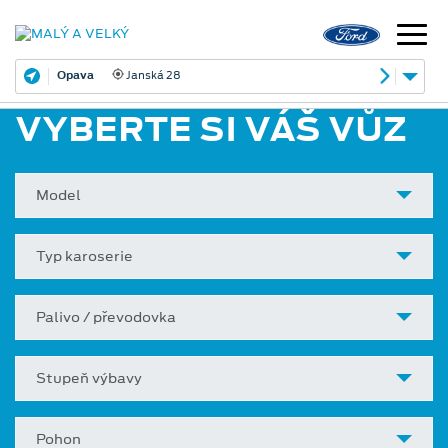
Opava
Janská 28
VYBERTE SI VÁŠ VŮZ
Model
Typ karoserie
Palivo / převodovka
Stupeň výbavy
Pohon