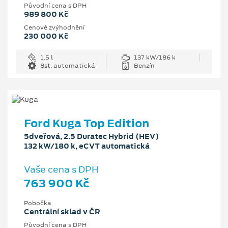
Původní cena s DPH
989 800 Kč
Cenové zvýhodnění
230 000 Kč
1.5 l
137 kW/186 k
8st. automatická
Benzín
Ford Kuga Top Edition
5dveřová, 2.5 Duratec Hybrid (HEV)
132 kW/180 k, eCVT automatická
Vaše cena s DPH
763 900 Kč
Pobočka
Centrální sklad v ČR
Původní cena s DPH