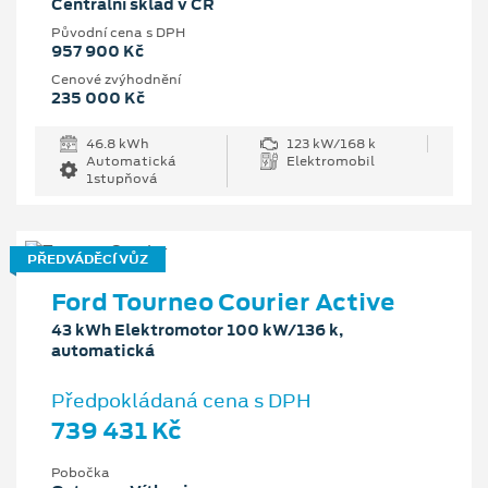
Centrální sklad v ČR
Původní cena s DPH
957 900 Kč
Cenové zvýhodnění
235 000 Kč
46.8 kWh
123 kW/168 k
Automatická
Elektromobil
1stupňová
PŘEDVÁDĚCÍ VŮZ
Ford Tourneo Courier Active
43 kWh Elektromotor 100 kW/136 k,
automatická
Předpokládaná cena s DPH
739 431 Kč
Pobočka