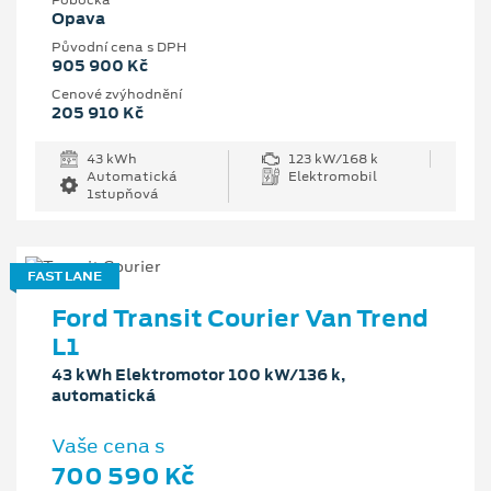
Pobočka
Opava
Původní cena s DPH
905 900 Kč
Cenové zvýhodnění
205 910 Kč
43 kWh
123 kW/168 k
Automatická
Elektromobil
1stupňová
FAST LANE
Ford Transit Courier Van Trend
L1
43 kWh Elektromotor 100 kW/136 k,
automatická
Vaše cena s
700 590 Kč