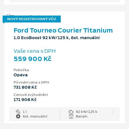
NOVÝ REGISTROVANÝ VŮZ
Ford Tourneo Courier Titanium
1.0 EcoBoost 92 kW/125 k, 6st. manuální
Vaše cena s DPH
559 900 Kč
Pobočka
Opava
Původní cena s DPH
731 808 Kč
Cenové zvýhodnění
171 908 Kč
1 l
92 kW/125 k
6st. manuální
Benzín