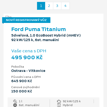
1
2
3
4
NOVÝ REGISTROVANÝ VŮZ
Ford Puma Titanium
5dveřová, 1.0 EcoBoost Hybrid (mHEV)
92 kW/125 k, 6st. manuální
Vaše cena s DPH
495 900 Kč
Pobočka
Ostrava - Vítkovice
Původní cena s DPH
645 900 Kč
Cenové zvýhodnění
150 000 Kč
1 l
92 kW/125 k
6st. manuální
Hybrid