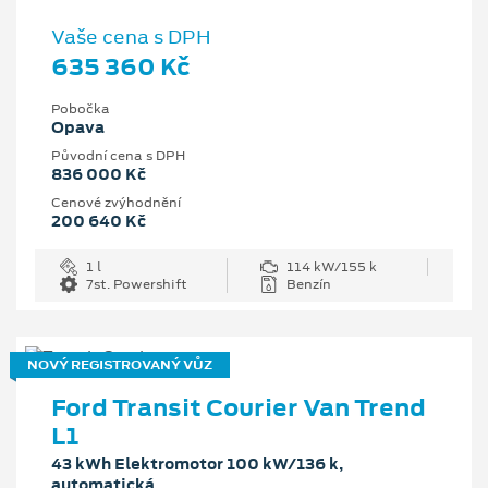
Vaše cena s DPH
635 360 Kč
Pobočka
Opava
Původní cena s DPH
836 000 Kč
Cenové zvýhodnění
200 640 Kč
1 l
114 kW/155 k
7st. Powershift
Benzín
NOVÝ REGISTROVANÝ VŮZ
Ford Transit Courier Van Trend
L1
43 kWh Elektromotor 100 kW/136 k,
automatická