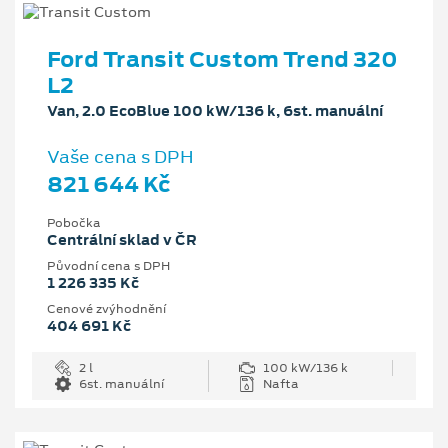
Ford Transit Custom Trend 320
L2
Van, 2.0 EcoBlue 100 kW/136 k, 6st. manuální
Vaše cena s DPH
821 644 Kč
Pobočka
Centrální sklad v ČR
Původní cena s DPH
1 226 335 Kč
Cenové zvýhodnění
404 691 Kč
2 l
100 kW/136 k
6st. manuální
Nafta