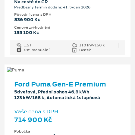
Na cestě do ČR
Předběžný termín dodání: 41. týden 2026
Původní cena s DPH
836 900 Kč
Cenové zvýhodnění
135 100 Kč
1.5 l
110 kW/150 k
6st. manuální
Benzín
Ford Puma Gen-E Premium
5dveřová, Přední pohon 46,8 kWh
123 kW/168 k, Automatická 1stupňová
Vaše cena s DPH
714 900 Kč
Pobočka