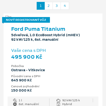
1
2
3
4
NOVÝ REGISTROVANÝ VŮZ
Ford Puma Titanium
5dveřová, 1.0 EcoBoost Hybrid (mHEV)
92 kW/125 k, 6st. manuální
Vaše cena s DPH
495 900 Kč
Pobočka
Ostrava - Vítkovice
Původní cena s DPH
645 900 Kč
Cenové zvýhodnění
150 000 Kč
1 l
92 kW/125 k
6st. manuální
Hybrid