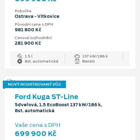
Pobočka
Ostrava - Vítkovice
Původní cena s DPH
981 800 Kč
Cenové zvýhodnění
281 900 Kč
1.5 l
137 kW/186 k
8st. automatická
Benzín
NOVÝ REGISTROVANÝ VŮZ
Ford Kuga ST-Line
5dveřová, 1.5 EcoBoost 137 kW/186 k,
8st. automatická
Vaše cena s DPH
699 900 Kč