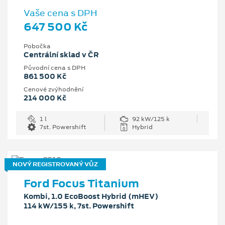
Vaše cena s DPH
647 500 Kč
Pobočka
Centrální sklad v ČR
Původní cena s DPH
861 500 Kč
Cenové zvýhodnění
214 000 Kč
1 l
92 kW/125 k
7st. Powershift
Hybrid
NOVÝ REGISTROVANÝ VŮZ
Ford Focus Titanium
Kombi, 1.0 EcoBoost Hybrid (mHEV)
114 kW/155 k, 7st. Powershift