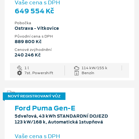
Vaše cena s DPH
649 554 Kč
Pobočka
Ostrava - Vítkovice
Původní cena s DPH
889 800 Kč
Cenové zvýhodnění
240 246 Kč
1 l
114 kW/155 k
7st. Powershift
Benzín
NOVÝ REGISTROVANÝ VŮZ
Ford Puma Gen-E
5dveřová, 43 kWh STANDARDNÍ DOJEZD
123 kW/168 k, Automatická 1stupňová
Vaše cena s DPH