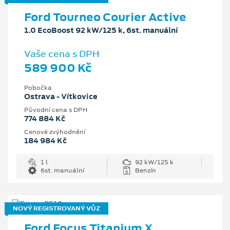
Ford Tourneo Courier Active
1.0 EcoBoost 92 kW/125 k, 6st. manuální
Vaše cena s DPH
589 900 Kč
Pobočka
Ostrava - Vítkovice
Původní cena s DPH
774 884 Kč
Cenové zvýhodnění
184 984 Kč
1 l
92 kW/125 k
6st. manuální
Benzín
NOVÝ REGISTROVANÝ VŮZ
Ford Focus Titanium X