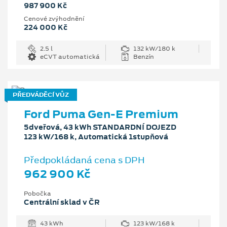
987 900 Kč
Cenové zvýhodnění
224 000 Kč
2.5 l
132 kW/180 k
eCVT automatická
Benzín
PŘEDVÁDĚCÍ VŮZ
Ford Puma Gen-E Premium
5dveřová, 43 kWh STANDARDNÍ DOJEZD
123 kW/168 k, Automatická 1stupňová
Předpokládaná cena s DPH
962 900 Kč
Pobočka
Centrální sklad v ČR
43 kWh
123 kW/168 k