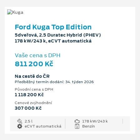
Ford Kuga Top Edition
5dveřová, 2.5 Duratec Hybrid (PHEV)
178 kW/243 k, eCVT automatická
Vaše cena s DPH
811 200 Kč
Na cestě do ČR
Předběžný termín dodání: 34. týden 2026
Původní cena s DPH
1 118 200 Kč
Cenové zvýhodnění
307 000 Kč
2.5 l
178 kW/243 k
eCVT automatická
Benzín