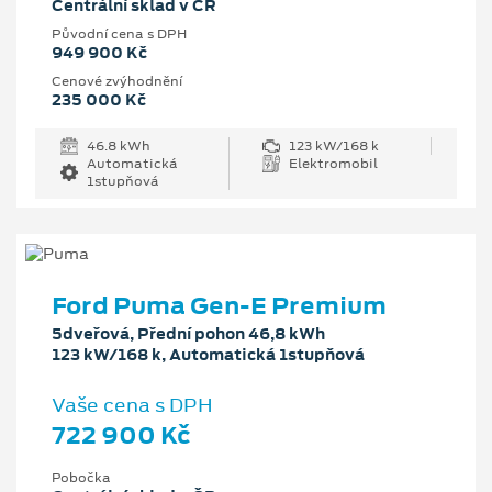
Centrální sklad v ČR
Původní cena s DPH
949 900 Kč
Cenové zvýhodnění
235 000 Kč
46.8 kWh
123 kW/168 k
Automatická
Elektromobil
1stupňová
Ford Puma Gen-E Premium
5dveřová, Přední pohon 46,8 kWh
123 kW/168 k, Automatická 1stupňová
Vaše cena s DPH
722 900 Kč
Pobočka