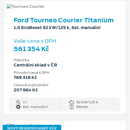
Ford Tourneo Courier Titanium
1.0 EcoBoost 92 kW/125 k, 6st. manuální
Vaše cena s DPH
561 354 Kč
Pobočka
Centrální sklad v ČR
Původní cena s DPH
769 318 Kč
Cenové zvýhodnění
207 964 Kč
1 l
92 kW/125 k
6st. manuální
Benzín
NOVÝ REGISTROVANÝ VŮZ