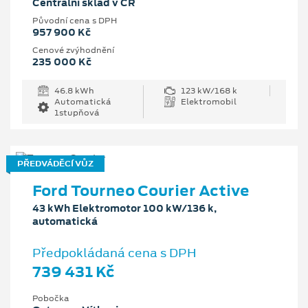
Centrální sklad v ČR
Původní cena s DPH
957 900 Kč
Cenové zvýhodnění
235 000 Kč
46.8 kWh
123 kW/168 k
Automatická
Elektromobil
1stupňová
PŘEDVÁDĚCÍ VŮZ
Ford Tourneo Courier Active
43 kWh Elektromotor 100 kW/136 k,
automatická
Předpokládaná cena s DPH
739 431 Kč
Pobočka