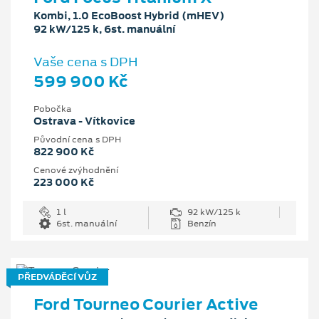
Kombi, 1.0 EcoBoost Hybrid (mHEV)
92 kW/125 k, 6st. manuální
Vaše cena s DPH
599 900 Kč
Pobočka
Ostrava - Vítkovice
Původní cena s DPH
822 900 Kč
Cenové zvýhodnění
223 000 Kč
1 l
92 kW/125 k
6st. manuální
Benzín
PŘEDVÁDĚCÍ VŮZ
Ford Tourneo Courier Active