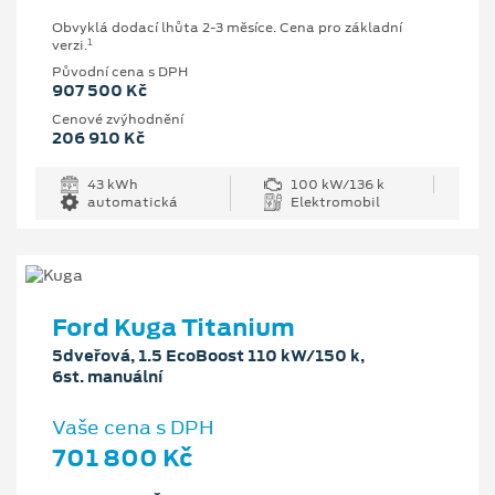
Obvyklá dodací lhůta 2-3 měsíce. Cena pro základní
1
verzi.
Původní cena s DPH
907 500 Kč
Cenové zvýhodnění
206 910 Kč
43 kWh
100 kW/136 k
automatická
Elektromobil
Ford Kuga Titanium
5dveřová, 1.5 EcoBoost 110 kW/150 k,
6st. manuální
Vaše cena s DPH
701 800 Kč