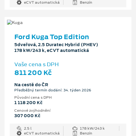
eCVT automatická
Benzín
Ford Kuga Top Edition
5dveřová, 2.5 Duratec Hybrid (PHEV)
178 kW/243 k, eCVT automatická
Vaše cena s DPH
811 200 Kč
Na cestě do ČR
Předběžný termín dodání: 34. týden 2026
Původní cena s DPH
1 118 200 Kč
Cenové zvýhodnění
307 000 Kč
2.5 l
178 kW/243 k
eCVT automatická
Benzín