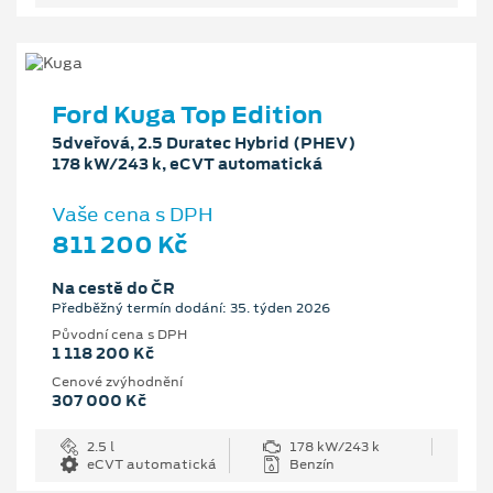
Ford Kuga Top Edition
5dveřová, 2.5 Duratec Hybrid (PHEV)
178 kW/243 k, eCVT automatická
Vaše cena s DPH
811 200 Kč
Na cestě do ČR
Předběžný termín dodání: 35. týden 2026
Původní cena s DPH
1 118 200 Kč
Cenové zvýhodnění
307 000 Kč
2.5 l
178 kW/243 k
eCVT automatická
Benzín