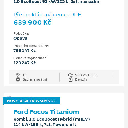
1.0 EcoBoost 92 kW/125 k, 6st. manuální
Předpokládaná cena s DPH
639 900 Kč
Pobočka
Opava
Původní cena s DPH
763 147 Kč
Cenové zvýhodnění
123 247 Kč
1 l
92 kW/125 k
6st. manuální
Benzín
NOVÝ REGISTROVANÝ VŮZ
Ford Focus Titanium
Kombi, 1.0 EcoBoost Hybrid (mHEV)
114 kW/155 k, 7st. Powershift