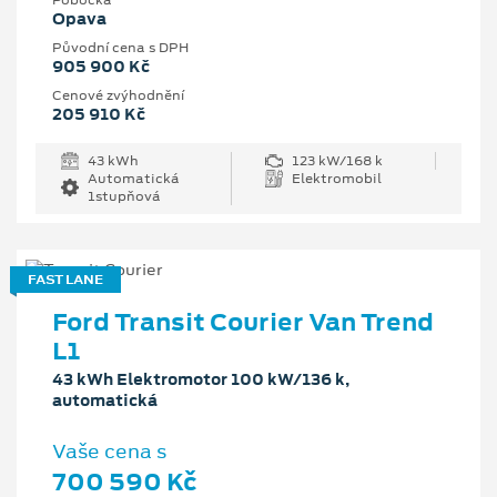
Pobočka
Opava
Původní cena s DPH
905 900 Kč
Cenové zvýhodnění
205 910 Kč
43 kWh
123 kW/168 k
Automatická
Elektromobil
1stupňová
FAST LANE
Ford Transit Courier Van Trend
L1
43 kWh Elektromotor 100 kW/136 k,
automatická
Vaše cena s
700 590 Kč