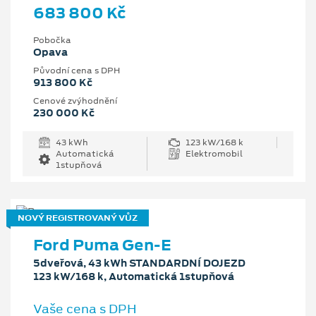
683 800 Kč
Pobočka
Opava
Původní cena s DPH
913 800 Kč
Cenové zvýhodnění
230 000 Kč
43 kWh
123 kW/168 k
Automatická
Elektromobil
1stupňová
NOVÝ REGISTROVANÝ VŮZ
Ford Puma Gen-E
5dveřová, 43 kWh STANDARDNÍ DOJEZD
123 kW/168 k, Automatická 1stupňová
Vaše cena s DPH