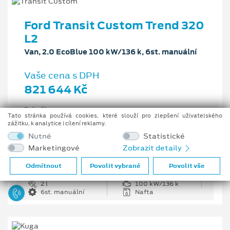
Ford Transit Custom Trend 320
L2
Van, 2.0 EcoBlue 100 kW/136 k, 6st. manuální
Vaše cena s DPH
821 644 Kč
Pobočka
Tato stránka používá cookies, které slouží pro zlepšení uživatelského
Opava
zážitku, k analytice i cílení reklamy.
Původní cena s DPH
Nutné
Statistické
1 226 335 Kč
Marketingové
Zobrazit detaily
Cenové zvýhodnění
404 691 Kč
Odmítnout
Povolit vybrané
Povolit vše
2 l
100 kW/136 k
6st. manuální
Nafta