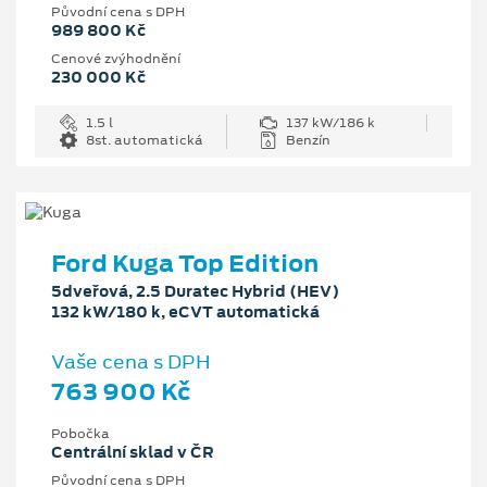
Původní cena s DPH
989 800 Kč
Cenové zvýhodnění
230 000 Kč
1.5 l
137 kW/186 k
8st. automatická
Benzín
Ford Kuga Top Edition
5dveřová, 2.5 Duratec Hybrid (HEV)
132 kW/180 k, eCVT automatická
Vaše cena s DPH
763 900 Kč
Pobočka
Centrální sklad v ČR
Původní cena s DPH