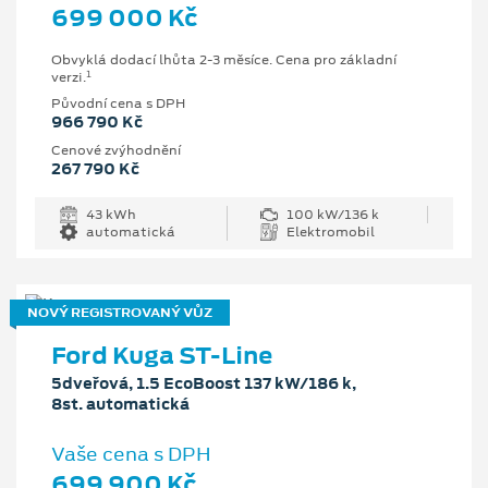
699 000 Kč
Obvyklá dodací lhůta 2-3 měsíce. Cena pro základní
1
verzi.
Původní cena s DPH
966 790 Kč
Cenové zvýhodnění
267 790 Kč
43 kWh
100 kW/136 k
automatická
Elektromobil
NOVÝ REGISTROVANÝ VŮZ
Ford Kuga ST-Line
5dveřová, 1.5 EcoBoost 137 kW/186 k,
8st. automatická
Vaše cena s DPH
699 900 Kč