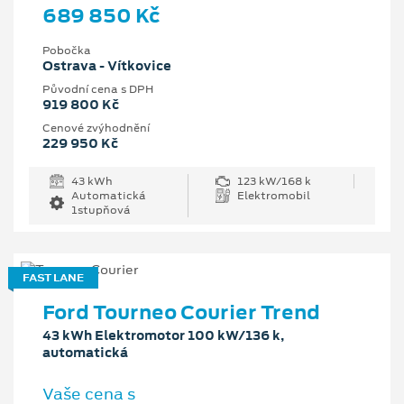
689 850 Kč
Pobočka
Ostrava - Vítkovice
Původní cena s DPH
919 800 Kč
Cenové zvýhodnění
229 950 Kč
43 kWh
123 kW/168 k
Automatická
Elektromobil
1stupňová
FAST LANE
Ford Tourneo Courier Trend
43 kWh Elektromotor 100 kW/136 k,
automatická
Vaše cena s