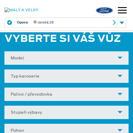
Opava
Janská 28
VYBERTE SI VÁŠ VŮZ
Model
Typ karoserie
Palivo / převodovka
Stupeň výbavy
Pohon