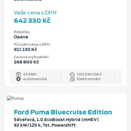
Vaše cena s DPH
642 330 Kč
Pobočka
Opava
Původní cena s DPH
911 130 Kč
Cenové zvýhodnění
268 800 Kč
43 kWh
100 kW/136 k
automatická
Elektromobil
Ford Puma Bluecruise Edition
5dveřová, 1.0 EcoBoost Hybrid (mHEV)
92 kW/125 k, 7st. Powershift