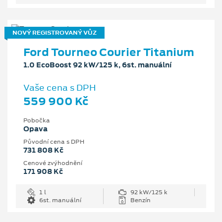
NOVÝ REGISTROVANÝ VŮZ
Ford Tourneo Courier Titanium
1.0 EcoBoost 92 kW/125 k, 6st. manuální
Vaše cena s DPH
559 900 Kč
Pobočka
Opava
Původní cena s DPH
731 808 Kč
Cenové zvýhodnění
171 908 Kč
1 l
92 kW/125 k
6st. manuální
Benzín