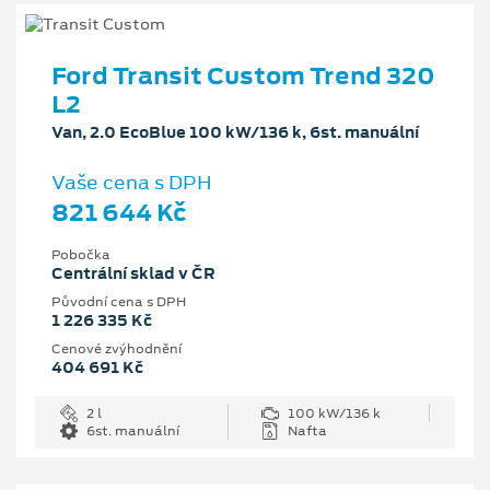
Ford Transit Custom Trend 320
L2
Van, 2.0 EcoBlue 100 kW/136 k, 6st. manuální
Vaše cena s DPH
821 644 Kč
Pobočka
Centrální sklad v ČR
Původní cena s DPH
1 226 335 Kč
Cenové zvýhodnění
404 691 Kč
2 l
100 kW/136 k
6st. manuální
Nafta