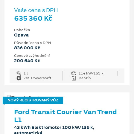
Vaše cena s DPH
635 360 Kč
Pobočka
Opava
Původní cena s DPH
836 000 Kč
Cenové zvýhodnění
200 640 Kč
1 l
114 kW/155 k
7st. Powershift
Benzín
NOVÝ REGISTROVANÝ VŮZ
Ford Transit Courier Van Trend
L1
43 kWh Elektromotor 100 kW/136 k,
automatická