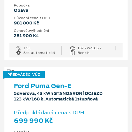
Pobočka
Opava
Původní cena s DPH
981 800 Kč
Cenové zvýhodnění
281 900 Kč
1.5 l
137 kW/186 k
8st. automatická
Benzín
PŘEDVÁDĚCÍ VŮZ
Ford Puma Gen-E
5dveřová, 43 kWh STANDARDNÍ DOJEZD
123 kW/168 k, Automatická 1stupňová
Předpokládaná cena s DPH
699 990 Kč