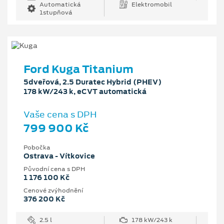
Automatická
Elektromobil
1stupňová
Ford Kuga Titanium
5dveřová, 2.5 Duratec Hybrid (PHEV)
178 kW/243 k, eCVT automatická
Vaše cena s DPH
799 900 Kč
Pobočka
Ostrava - Vítkovice
Původní cena s DPH
1 176 100 Kč
Cenové zvýhodnění
376 200 Kč
2.5 l
178 kW/243 k