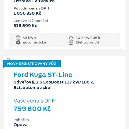
Ostrava - Vítkovice
Původní cena s DPH
1 056 330 Kč
Cenové zvýhodnění
316 899 Kč
43 kWh
100 kW/136 k
automatická
Elektromobil
NOVÝ REGISTROVANÝ VŮZ
Ford Kuga ST-Line
5dveřová, 1.5 EcoBoost 137 kW/186 k,
8st. automatická
Vaše cena s DPH
759 800 Kč
Pobočka
Opava