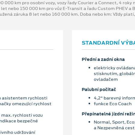
00 000 km pro osobní vozy, vozy řady Courier a Connect, 4 rok
 let nebo 150 000 km pro vůz E-Transit a řadu Custom PHEV a
oužená záruka 8 let nebo 160 000 km. Doba nebo km: Vždy platí
STANDARDNÍ VÝB
Přední a zadní okna
elektricky ovládaná
stisknutím, globáln
ovladačem
Palubní počítač
 asistentem rychlosti
4,2“ barevný infor
značky omezující rychlost
funkce Eco Coach
Přepínatelné jízdní rež
o max. rychlosti vozu
 indikace bezpečné
Normal, Sport, Eco;
a Nezpevněná cest
ivního udržování