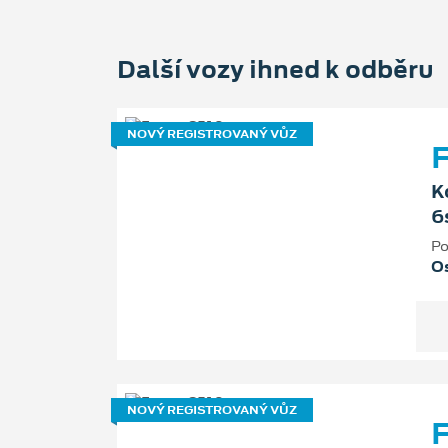
Další vozy ihned k odběru
NOVÝ REGISTROVANÝ VŮZ
F
K
6
Po
Os
NOVÝ REGISTROVANÝ VŮZ
F