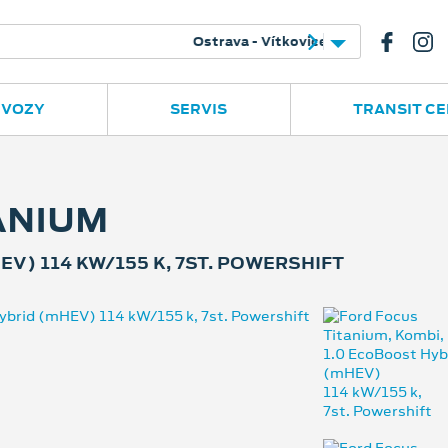
e
Ruská 2877
596 780 977
 VOZY
SERVIS
TRANSIT C
ANIUM
EV) 114 KW/155 K, 7ST. POWERSHIFT