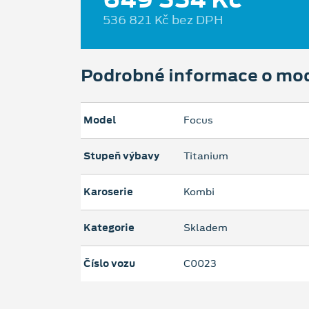
536 821 Kč bez DPH
Podrobné informace o mo
Model
Focus
Stupeň výbavy
Titanium
Karoserie
Kombi
Kategorie
Skladem
Číslo vozu
C0023