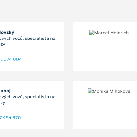
dovský
ových vozů, specialista na
ozy
1 374 904
Labaj
ových vozů, specialista na
ozy
7 454 370