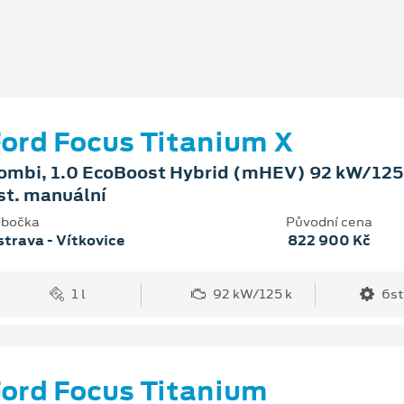
ord Focus Titanium X
ombi, 1.0 EcoBoost Hybrid (mHEV) 92 kW/125 
st. manuální
bočka
Původní cena
trava - Vítkovice
822 900 Kč
1 l
92 kW/125 k
6st
ord Focus Titanium