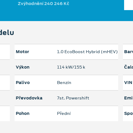
Zvýhodnění 240 246 Kč
delu
Motor
1.0 EcoBoost Hybrid (mHEV)
Bar
Výkon
114 kW/155 k
Čal
Palivo
Benzín
VIN
Převodovka
7st. Powershift
Emi
Pohon
Přední
Spo