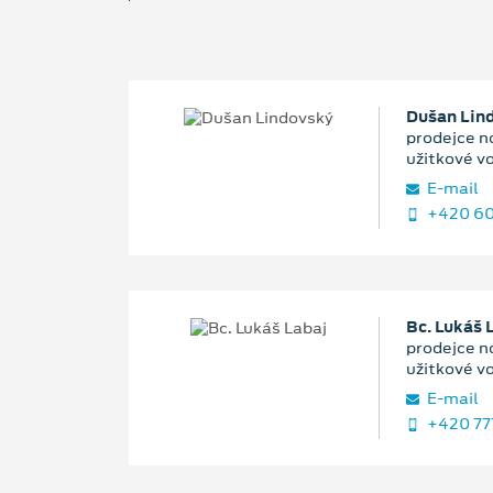
Dušan Lin
prodejce n
užitkové v
E‑mail
+420 60
Bc. Lukáš 
prodejce n
užitkové v
E‑mail
+420 77