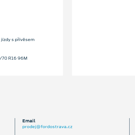
 jízdy s přívěsem
5/70 R16 96M
Email
prodej@fordostrava.cz