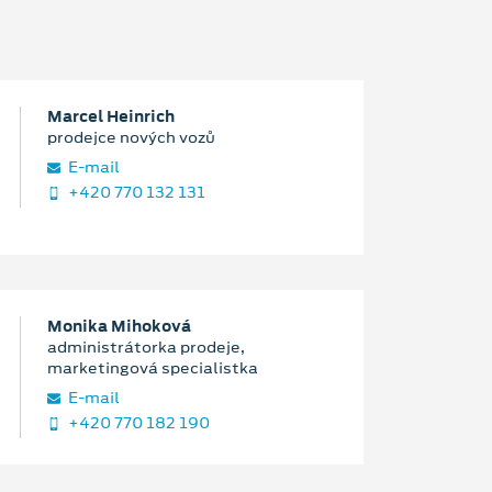
Marcel Heinrich
prodejce nových vozů
E‑mail
+420 770 132 131
Monika Mihoková
administrátorka prodeje,
marketingová specialistka
E‑mail
+420 770 182 190