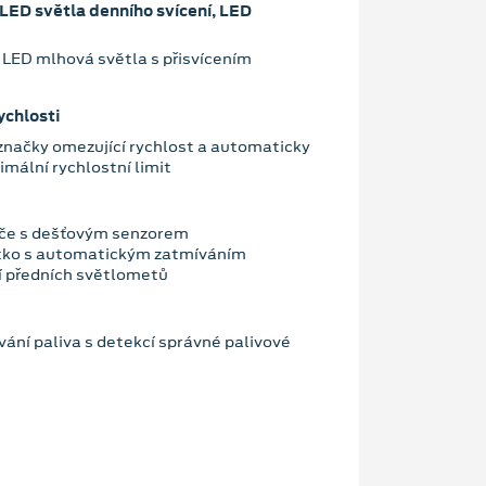
LED světla denního svícení, LED
 LED mlhová světla s přisvícením
ychlosti
značky omezující rychlost a automaticky
mální rychlostní limit
če s dešťovým senzorem
átko s automatickým zatmíváním
í předních světlometů
ání paliva s detekcí správné palivové