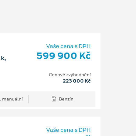
Vaše cena s DPH
599 900 Kč
k,
Cenové zvýhodnění
223 000 Kč
. manuální
Benzín
Vaše cena s DPH