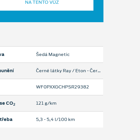
NA TENTO VŮZ
va
Šedá Magnetic
ounění
Černé látky Ray / Eton - Černá Black
WF0PXXGCHPSR29382
se CO
121 g/km
2
třeba
5,3 ‐ 5,4 l/100 km