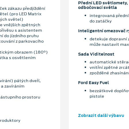
Přední LED světlomety, 
odbočovací světla
ček zákazu předjíždění
ětel (pro LED Matrix
integrovaná přední
vých světel)
do zatáčky
ve vnějších zpětných
 přívěsu s asistentem
Inteligentní omezovač r
í do jízdního pruhu
detekuje dopravní 
 couvání z parkovacího
může nastavit maxi
atickým obrazem (180°)
Sada Viditelnost
cátka s osvětlením
automatické stěra
vnitřní zpětné zrc
zpožděné zhasínán
írání) pátých dveří,
Ford Easy Fuel
 a zavíráním
bezzátkové doplňov
pistole
nástupního prostoru
Zobrazit další výbavu
produktory