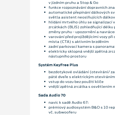
v jízdním pruhu a Stop & Go
funkce rozpoznávání dopravních zna
automatické přepínání dálkových sv
světla asistent neoslňujících dálko
hlídání mrtvého úhlu se signalizací 
zrcátkách (BLIS) zohledňující délku
změny pruhu - upozornění a navrácen
varování před projíždějícími vozy při
místa (CTA) s aktivním brzděním
zadní parkovací kamera s panoram
elektricky sklopná vnější zpětná zr
nástupního prostoru
Systém KeyFree Plus
bezdotykové ovládání (otevírání/ zav
páté dveře s elektrickým otevíráním
vstup do vozu bez použití klíče
vnější zpětná zrcátka s osvětlením 
Sada Audio 70
navíc k sadě Audio 67:
prémiový audiosystém B&O s 10 re
vč. subwooferu