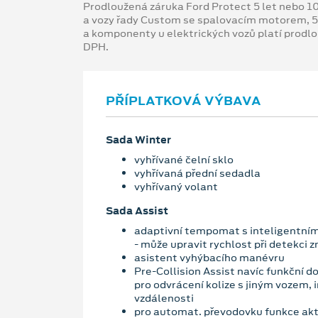
Prodloužená záruka Ford Protect 5 let nebo 1
a vozy řady Custom se spalovacím motorem, 5
a komponenty u elektrických vozů platí prodl
DPH.
PŘÍPLATKOVÁ VÝBAVA
Sada Winter
vyhřívané čelní sklo
vyhřívaná přední sedadla
vyhřívaný volant
Sada Assist
adaptivní tempomat s inteligentním
- může upravit rychlost při detekci 
asistent vyhýbacího manévru
Pre-Collision Assist navíc funkční d
pro odvrácení kolize s jiným vozem,
vzdálenosti
pro automat. převodovku funkce akt