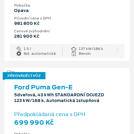
Pobočka
Opava
Původní cena s DPH
981 800 Kč
Cenové zvýhodnění
281 900 Kč
1.5 l
137 kW/186 k
8st. automatická
Benzín
PŘEDVÁDĚCÍ VŮZ
Ford Puma Gen-E
5dveřová, 43 kWh STANDARDNÍ DOJEZD
123 kW/168 k, Automatická 1stupňová
Předpokládaná cena s DPH
699 990 Kč