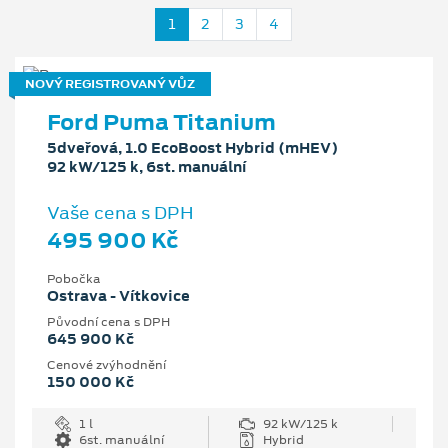
1
2
3
4
NOVÝ REGISTROVANÝ VŮZ
Ford Puma Titanium
5dveřová, 1.0 EcoBoost Hybrid (mHEV)
92 kW/125 k, 6st. manuální
Vaše cena s DPH
495 900 Kč
Pobočka
Ostrava - Vítkovice
Původní cena s DPH
645 900 Kč
Cenové zvýhodnění
150 000 Kč
1 l
92 kW/125 k
6st. manuální
Hybrid