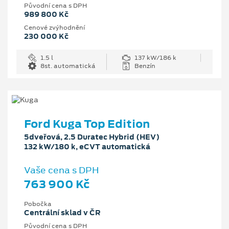
Původní cena s DPH
989 800 Kč
Cenové zvýhodnění
230 000 Kč
1.5 l
137 kW/186 k
8st. automatická
Benzín
Ford Kuga Top Edition
5dveřová, 2.5 Duratec Hybrid (HEV)
132 kW/180 k, eCVT automatická
Vaše cena s DPH
763 900 Kč
Pobočka
Centrální sklad v ČR
Původní cena s DPH