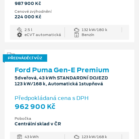
987 900 Kč
Cenové zvýhodnění
224 000 Kč
2.5 l
132 kW/180 k
eCVT automatická
Benzín
PŘEDVÁDĚCÍ VŮZ
Ford Puma Gen-E Premium
5dveřová, 43 kWh STANDARDNÍ DOJEZD
123 kW/168 k, Automatická 1stupňová
Předpokládaná cena s DPH
962 900 Kč
Pobočka
Centrální sklad v ČR
43 kWh
123 kW/168 k