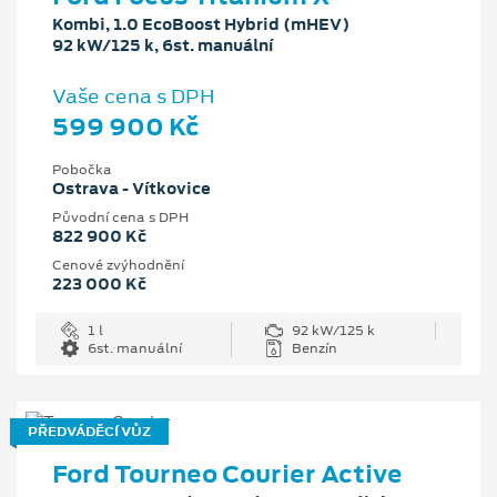
Kombi, 1.0 EcoBoost Hybrid (mHEV)
92 kW/125 k, 6st. manuální
Vaše cena s DPH
599 900 Kč
Pobočka
Ostrava - Vítkovice
Původní cena s DPH
822 900 Kč
Cenové zvýhodnění
223 000 Kč
1 l
92 kW/125 k
6st. manuální
Benzín
PŘEDVÁDĚCÍ VŮZ
Ford Tourneo Courier Active