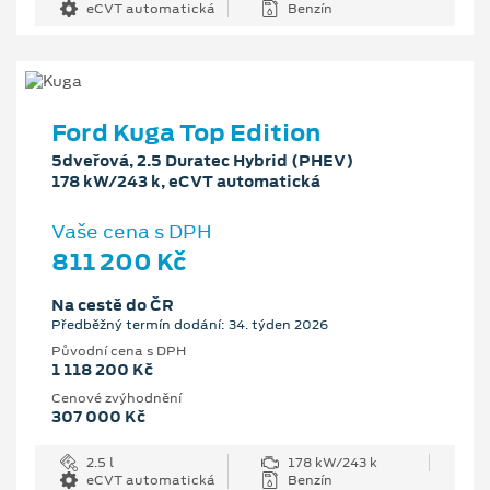
eCVT automatická
Benzín
Ford Kuga Top Edition
5dveřová, 2.5 Duratec Hybrid (PHEV)
178 kW/243 k, eCVT automatická
Vaše cena s DPH
811 200 Kč
Na cestě do ČR
Předběžný termín dodání: 34. týden 2026
Původní cena s DPH
1 118 200 Kč
Cenové zvýhodnění
307 000 Kč
2.5 l
178 kW/243 k
eCVT automatická
Benzín