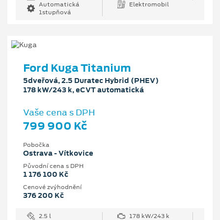
Automatická
Elektromobil
1stupňová
Ford Kuga Titanium
5dveřová, 2.5 Duratec Hybrid (PHEV)
178 kW/243 k, eCVT automatická
Vaše cena s DPH
799 900 Kč
Pobočka
Ostrava - Vítkovice
Původní cena s DPH
1 176 100 Kč
Cenové zvýhodnění
376 200 Kč
2.5 l
178 kW/243 k