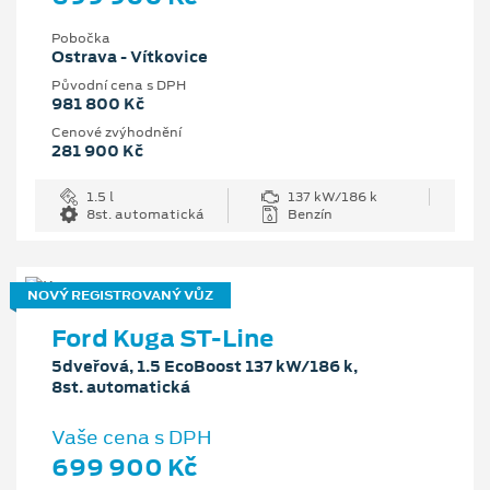
Pobočka
Ostrava - Vítkovice
Původní cena s DPH
981 800 Kč
Cenové zvýhodnění
281 900 Kč
1.5 l
137 kW/186 k
8st. automatická
Benzín
NOVÝ REGISTROVANÝ VŮZ
Ford Kuga ST-Line
5dveřová, 1.5 EcoBoost 137 kW/186 k,
8st. automatická
Vaše cena s DPH
699 900 Kč