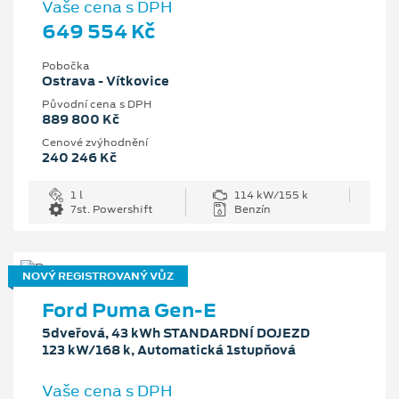
Vaše cena s DPH
649 554 Kč
Pobočka
Ostrava - Vítkovice
Původní cena s DPH
889 800 Kč
Cenové zvýhodnění
240 246 Kč
1 l
114 kW/155 k
7st. Powershift
Benzín
NOVÝ REGISTROVANÝ VŮZ
Ford Puma Gen-E
5dveřová, 43 kWh STANDARDNÍ DOJEZD
123 kW/168 k, Automatická 1stupňová
Vaše cena s DPH