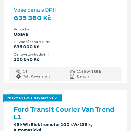
Vaše cena s DPH
635 360 Kč
Pobočka
Opava
Původní cena s DPH
836 000 Kč
Cenové zvýhodnění
200 640 Kč
1 l
114 kW/155 k
7st. Powershift
Benzín
NOVÝ REGISTROVANÝ VŮZ
Ford Transit Courier Van Trend
L1
43 kWh Elektromotor 100 kW/136 k,
automatická