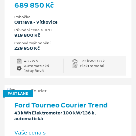
689 850 Kč
Pobočka
Ostrava - Vítkovice
Původní cena s DPH
919 800 Kč
Cenové zvýhodnění
229 950 Kč
43 kWh
123 kW/168 k
Automatická
Elektromobil
1stupňová
FAST LANE
Ford Tourneo Courier Trend
43 kWh Elektromotor 100 kW/136 k,
automatická
Vaše cena s