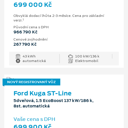
699 000 Kč
Obvyklá dodací lhůta 2-3 měsíce. Cena pro základní
1
verzi.
Původní cena s DPH
966 790 Kč
Cenové zvýhodnění
267 790 Kč
43 kWh
100 kW/136 k
automatická
Elektromobil
NOVÝ REGISTROVANÝ VŮZ
Ford Kuga ST-Line
5dveřová, 1.5 EcoBoost 137 kW/186 k,
8st. automatická
Vaše cena s DPH
699 900 Kč