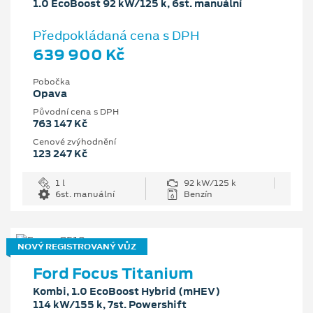
1.0 EcoBoost 92 kW/125 k, 6st. manuální
Předpokládaná cena s DPH
639 900 Kč
Pobočka
Opava
Původní cena s DPH
763 147 Kč
Cenové zvýhodnění
123 247 Kč
1 l
92 kW/125 k
6st. manuální
Benzín
NOVÝ REGISTROVANÝ VŮZ
Ford Focus Titanium
Kombi, 1.0 EcoBoost Hybrid (mHEV)
114 kW/155 k, 7st. Powershift