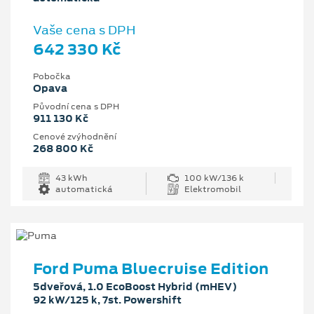
Vaše cena s DPH
642 330 Kč
Pobočka
Opava
Původní cena s DPH
911 130 Kč
Cenové zvýhodnění
268 800 Kč
43 kWh
100 kW/136 k
automatická
Elektromobil
Ford Puma Bluecruise Edition
5dveřová, 1.0 EcoBoost Hybrid (mHEV)
92 kW/125 k, 7st. Powershift