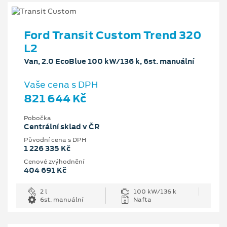
Ford Transit Custom Trend 320
L2
Van, 2.0 EcoBlue 100 kW/136 k, 6st. manuální
Vaše cena s DPH
821 644 Kč
Pobočka
Centrální sklad v ČR
Původní cena s DPH
1 226 335 Kč
Cenové zvýhodnění
404 691 Kč
2 l
100 kW/136 k
6st. manuální
Nafta