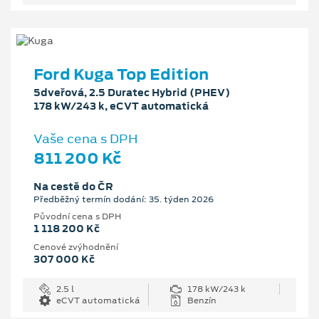
Ford Kuga Top Edition
5dveřová, 2.5 Duratec Hybrid (PHEV)
178 kW/243 k, eCVT automatická
Vaše cena s DPH
811 200 Kč
Na cestě do ČR
Předběžný termín dodání: 35. týden 2026
Původní cena s DPH
1 118 200 Kč
Cenové zvýhodnění
307 000 Kč
2.5 l
178 kW/243 k
eCVT automatická
Benzín