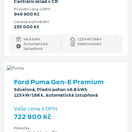
Centrální sklad v ČR
Původní cena s DPH
949 900 Kč
Cenové zvýhodnění
235 000 Kč
46.8 kWh
123 kW/168 k
Automatická
Elektromobil
1stupňová
Ford Puma Gen-E Premium
5dveřová, Přední pohon 46,8 kWh
123 kW/168 k, Automatická 1stupňová
Vaše cena s DPH
722 900 Kč
Pobočka