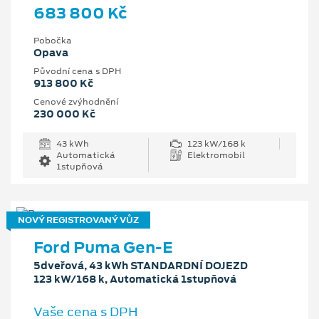
683 800 Kč
Pobočka
Opava
Původní cena s DPH
913 800 Kč
Cenové zvýhodnění
230 000 Kč
43 kWh
123 kW/168 k
Automatická
Elektromobil
1stupňová
NOVÝ REGISTROVANÝ VŮZ
Ford Puma Gen-E
5dveřová, 43 kWh STANDARDNÍ DOJEZD
123 kW/168 k, Automatická 1stupňová
Vaše cena s DPH