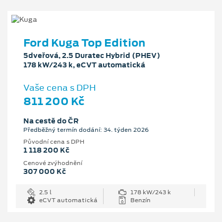
Ford Kuga Top Edition
5dveřová, 2.5 Duratec Hybrid (PHEV)
178 kW/243 k, eCVT automatická
Vaše cena s DPH
811 200 Kč
Na cestě do ČR
Předběžný termín dodání: 34. týden 2026
Původní cena s DPH
1 118 200 Kč
Cenové zvýhodnění
307 000 Kč
2.5 l
178 kW/243 k
eCVT automatická
Benzín