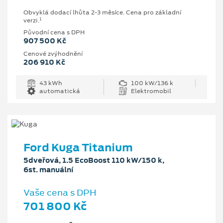
Obvyklá dodací lhůta 2-3 měsíce. Cena pro základní
1
verzi.
Původní cena s DPH
907 500 Kč
Cenové zvýhodnění
206 910 Kč
43 kWh
100 kW/136 k
automatická
Elektromobil
Ford Kuga Titanium
5dveřová, 1.5 EcoBoost 110 kW/150 k,
6st. manuální
Vaše cena s DPH
701 800 Kč