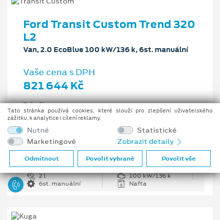
Ford Transit Custom Trend 320
L2
Van, 2.0 EcoBlue 100 kW/136 k, 6st. manuální
Vaše cena s DPH
821 644 Kč
Pobočka
Tato stránka používá cookies, které slouží pro zlepšení uživatelského
Opava
zážitku, k analytice i cílení reklamy.
Původní cena s DPH
Nutné
Statistické
1 226 335 Kč
Marketingové
Zobrazit detaily
Cenové zvýhodnění
404 691 Kč
Odmítnout
Povolit vybrané
Povolit vše
2 l
100 kW/136 k
6st. manuální
Nafta