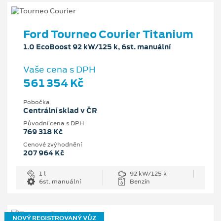
Ford Tourneo Courier Titanium
1.0 EcoBoost 92 kW/125 k, 6st. manuální
Vaše cena s DPH
561 354 Kč
Pobočka
Centrální sklad v ČR
Původní cena s DPH
769 318 Kč
Cenové zvýhodnění
207 964 Kč
1 l
92 kW/125 k
6st. manuální
Benzín
NOVÝ REGISTROVANÝ VŮZ