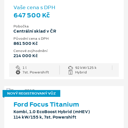
Vaše cena s DPH
647 500 Kč
Pobočka
Centrální sklad v ČR
Původní cena s DPH
861 500 Kč
Cenové zvýhodnění
214 000 Kč
1 l
92 kW/125 k
7st. Powershift
Hybrid
NOVÝ REGISTROVANÝ VŮZ
Ford Focus Titanium
Kombi, 1.0 EcoBoost Hybrid (mHEV)
114 kW/155 k, 7st. Powershift