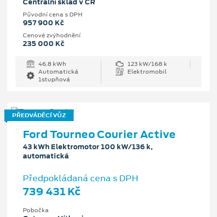
Centrální sklad v ČR
Původní cena s DPH
957 900 Kč
Cenové zvýhodnění
235 000 Kč
46.8 kWh
123 kW/168 k
Automatická
Elektromobil
1stupňová
PŘEDVÁDĚCÍ VŮZ
Ford Tourneo Courier Active
43 kWh Elektromotor 100 kW/136 k,
automatická
Předpokládaná cena s DPH
739 431 Kč
Pobočka