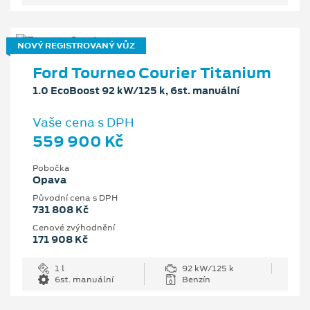
NOVÝ REGISTROVANÝ VŮZ
Ford Tourneo Courier Titanium
1.0 EcoBoost 92 kW/125 k, 6st. manuální
Vaše cena s DPH
559 900 Kč
Pobočka
Opava
Původní cena s DPH
731 808 Kč
Cenové zvýhodnění
171 908 Kč
1 l
92 kW/125 k
6st. manuální
Benzín