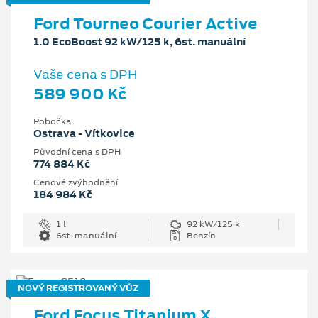
Ford Tourneo Courier Active
1.0 EcoBoost 92 kW/125 k, 6st. manuální
Vaše cena s DPH
589 900 Kč
Pobočka
Ostrava - Vítkovice
Původní cena s DPH
774 884 Kč
Cenové zvýhodnění
184 984 Kč
1 l
92 kW/125 k
6st. manuální
Benzín
NOVÝ REGISTROVANÝ VŮZ
Ford Focus Titanium X