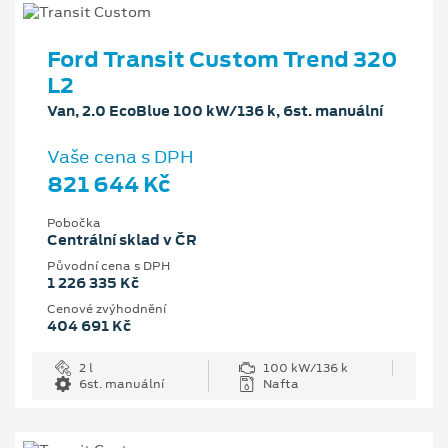
Ford Transit Custom Trend 320
L2
Van, 2.0 EcoBlue 100 kW/136 k, 6st. manuální
Vaše cena s DPH
821 644 Kč
Pobočka
Centrální sklad v ČR
Původní cena s DPH
1 226 335 Kč
Cenové zvýhodnění
404 691 Kč
2 l
100 kW/136 k
6st. manuální
Nafta