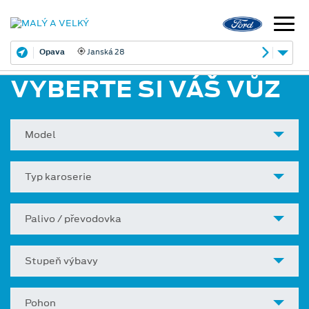
Opava
Janská 28
VYBERTE SI VÁŠ VŮZ
Model
Typ karoserie
Palivo / převodovka
Stupeň výbavy
Pohon