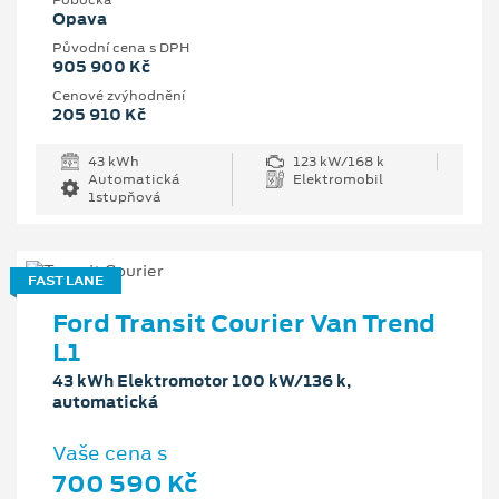
Pobočka
Opava
Původní cena s DPH
905 900 Kč
Cenové zvýhodnění
205 910 Kč
43 kWh
123 kW/168 k
Automatická
Elektromobil
1stupňová
FAST LANE
Ford Transit Courier Van Trend
L1
43 kWh Elektromotor 100 kW/136 k,
automatická
Vaše cena s
700 590 Kč