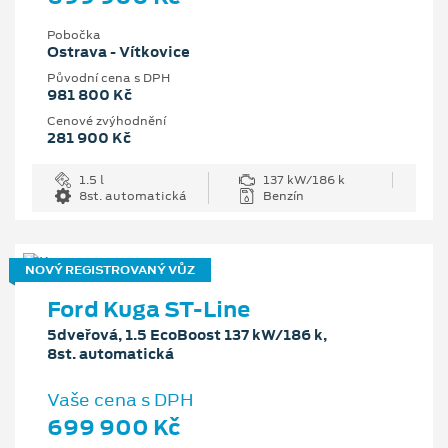
Pobočka
Ostrava - Vítkovice
Původní cena s DPH
981 800 Kč
Cenové zvýhodnění
281 900 Kč
1.5 l
137 kW/186 k
8st. automatická
Benzín
NOVÝ REGISTROVANÝ VŮZ
Ford Kuga ST-Line
5dveřová, 1.5 EcoBoost 137 kW/186 k,
8st. automatická
Vaše cena s DPH
699 900 Kč