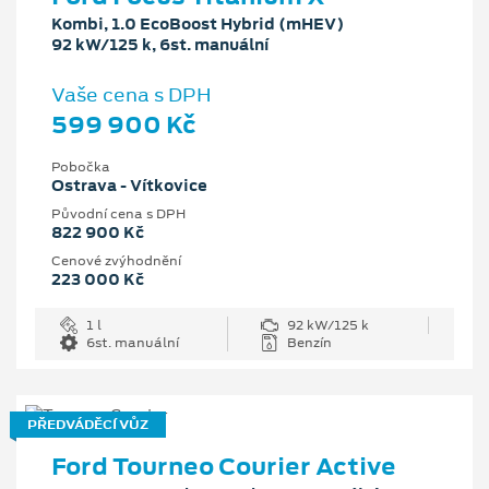
Kombi, 1.0 EcoBoost Hybrid (mHEV)
92 kW/125 k, 6st. manuální
Vaše cena s DPH
599 900 Kč
Pobočka
Ostrava - Vítkovice
Původní cena s DPH
822 900 Kč
Cenové zvýhodnění
223 000 Kč
1 l
92 kW/125 k
6st. manuální
Benzín
PŘEDVÁDĚCÍ VŮZ
Ford Tourneo Courier Active