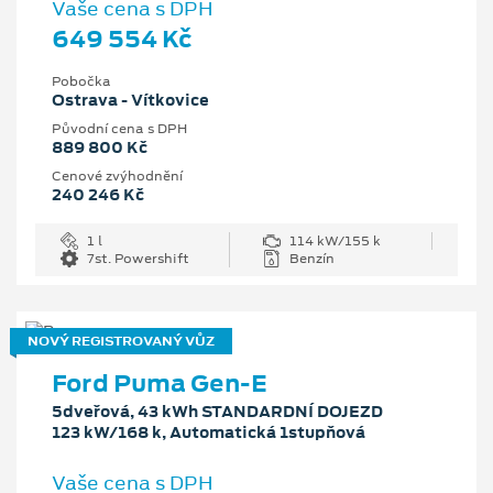
Vaše cena s DPH
649 554 Kč
Pobočka
Ostrava - Vítkovice
Původní cena s DPH
889 800 Kč
Cenové zvýhodnění
240 246 Kč
1 l
114 kW/155 k
7st. Powershift
Benzín
NOVÝ REGISTROVANÝ VŮZ
Ford Puma Gen-E
5dveřová, 43 kWh STANDARDNÍ DOJEZD
123 kW/168 k, Automatická 1stupňová
Vaše cena s DPH