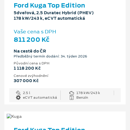
Ford Kuga Top Edition
5dveřová, 2.5 Duratec Hybrid (PHEV)
178 kW/243 k, eCVT automatická
Vaše cena s DPH
811 200 Kč
Na cestě do ČR
Předběžný termín dodání: 34. týden 2026
Původní cena s DPH
1 118 200 Kč
Cenové zvýhodnění
307 000 Kč
2.5 l
178 kW/243 k
eCVT automatická
Benzín