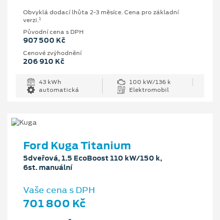
Obvyklá dodací lhůta 2-3 měsíce. Cena pro základní
1
verzi.
Původní cena s DPH
907 500 Kč
Cenové zvýhodnění
206 910 Kč
43 kWh
100 kW/136 k
automatická
Elektromobil
Ford Kuga Titanium
5dveřová, 1.5 EcoBoost 110 kW/150 k,
6st. manuální
Vaše cena s DPH
701 800 Kč