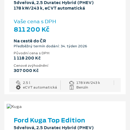
5dveřová, 2.5 Duratec Hybrid (PHEV)
178 kW/243 k, eCVT automatická
Vaše cena s DPH
811 200 Kč
Na cestě do ČR
Předběžný termín dodání: 34. týden 2026
Původní cena s DPH
1 118 200 Kč
Cenové zvýhodnění
307 000 Kč
2.5 l
178 kW/243 k
eCVT automatická
Benzín
Ford Kuga Top Edition
5dveřová, 2.5 Duratec Hybrid (PHEV)