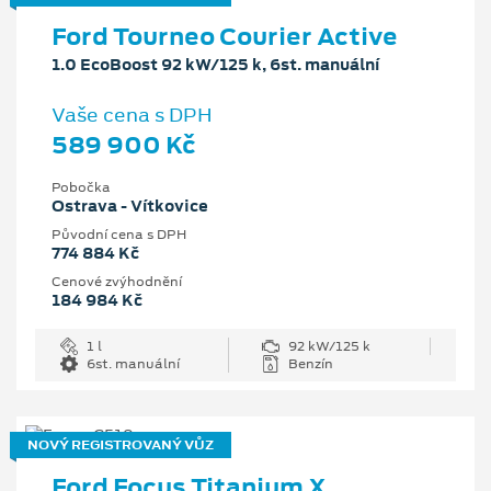
Ford Tourneo Courier Active
1.0 EcoBoost 92 kW/125 k, 6st. manuální
Vaše cena s DPH
589 900 Kč
Pobočka
Ostrava - Vítkovice
Původní cena s DPH
774 884 Kč
Cenové zvýhodnění
184 984 Kč
1 l
92 kW/125 k
6st. manuální
Benzín
NOVÝ REGISTROVANÝ VŮZ
Ford Focus Titanium X