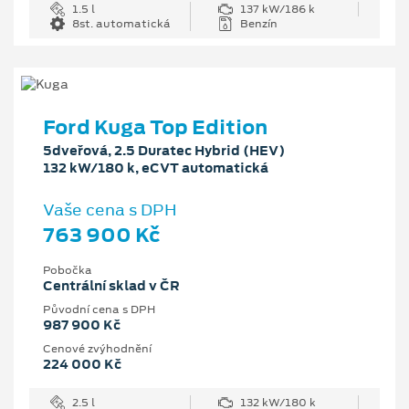
1.5 l
137 kW/186 k
8st. automatická
Benzín
Ford Kuga Top Edition
5dveřová, 2.5 Duratec Hybrid (HEV)
132 kW/180 k, eCVT automatická
Vaše cena s DPH
763 900 Kč
Pobočka
Centrální sklad v ČR
Původní cena s DPH
987 900 Kč
Cenové zvýhodnění
224 000 Kč
2.5 l
132 kW/180 k