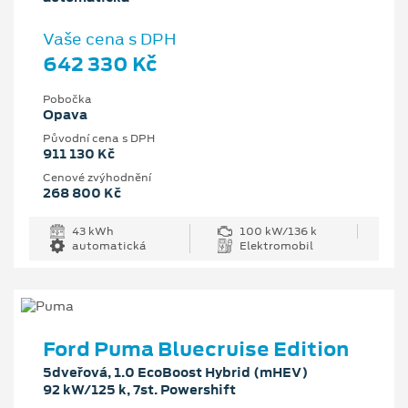
Vaše cena s DPH
642 330 Kč
Pobočka
Opava
Původní cena s DPH
911 130 Kč
Cenové zvýhodnění
268 800 Kč
43 kWh
100 kW/136 k
automatická
Elektromobil
Ford Puma Bluecruise Edition
5dveřová, 1.0 EcoBoost Hybrid (mHEV)
92 kW/125 k, 7st. Powershift