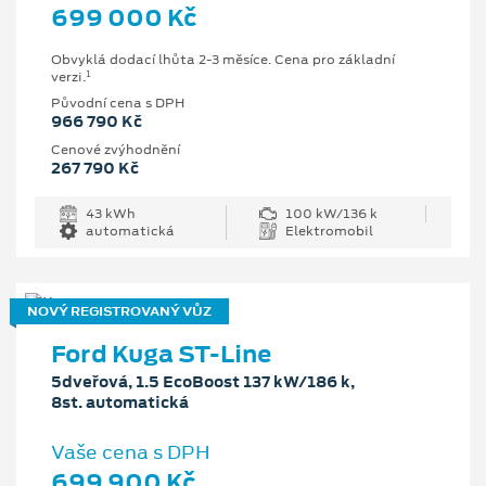
699 000 Kč
Obvyklá dodací lhůta 2-3 měsíce. Cena pro základní
1
verzi.
Původní cena s DPH
966 790 Kč
Cenové zvýhodnění
267 790 Kč
43 kWh
100 kW/136 k
automatická
Elektromobil
NOVÝ REGISTROVANÝ VŮZ
Ford Kuga ST-Line
5dveřová, 1.5 EcoBoost 137 kW/186 k,
8st. automatická
Vaše cena s DPH
699 900 Kč