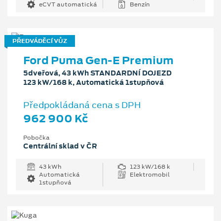
eCVT automatická
Benzín
PŘEDVÁDĚCÍ VŮZ
Ford Puma Gen-E Premium
5dveřová, 43 kWh STANDARDNÍ DOJEZD
123 kW/168 k, Automatická 1stupňová
Předpokládaná cena s DPH
962 900 Kč
Pobočka
Centrální sklad v ČR
43 kWh
123 kW/168 k
Automatická
Elektromobil
1stupňová