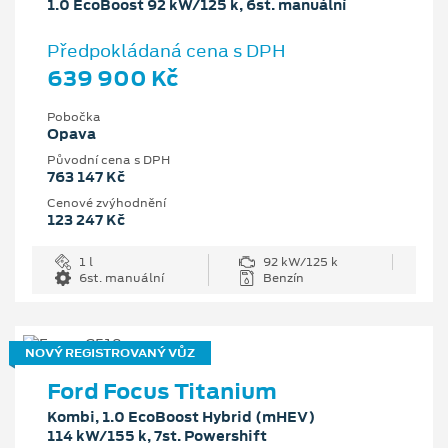
1.0 EcoBoost 92 kW/125 k, 6st. manuální
Předpokládaná cena s DPH
639 900 Kč
Pobočka
Opava
Původní cena s DPH
763 147 Kč
Cenové zvýhodnění
123 247 Kč
1 l
92 kW/125 k
6st. manuální
Benzín
NOVÝ REGISTROVANÝ VŮZ
Ford Focus Titanium
Kombi, 1.0 EcoBoost Hybrid (mHEV)
114 kW/155 k, 7st. Powershift