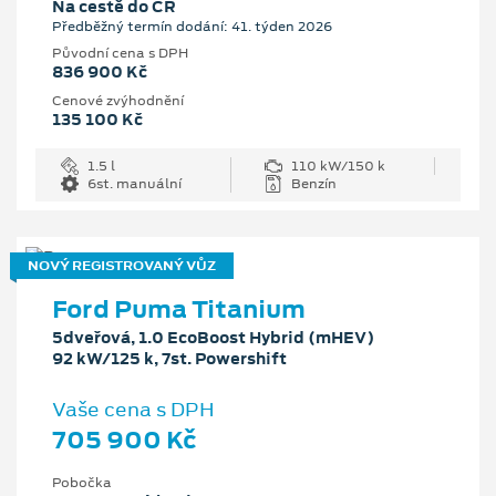
Na cestě do ČR
Předběžný termín dodání: 41. týden 2026
Původní cena s DPH
836 900 Kč
Cenové zvýhodnění
135 100 Kč
1.5 l
110 kW/150 k
6st. manuální
Benzín
NOVÝ REGISTROVANÝ VŮZ
Ford Puma Titanium
5dveřová, 1.0 EcoBoost Hybrid (mHEV)
92 kW/125 k, 7st. Powershift
Vaše cena s DPH
705 900 Kč
Pobočka