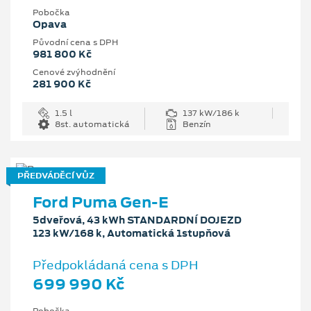
Pobočka
Opava
Původní cena s DPH
981 800 Kč
Cenové zvýhodnění
281 900 Kč
1.5 l
137 kW/186 k
8st. automatická
Benzín
PŘEDVÁDĚCÍ VŮZ
Ford Puma Gen-E
5dveřová, 43 kWh STANDARDNÍ DOJEZD
123 kW/168 k, Automatická 1stupňová
Předpokládaná cena s DPH
699 990 Kč