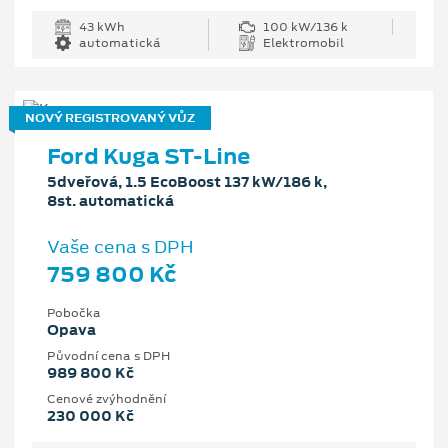
43 kWh
100 kW/136 k
automatická
Elektromobil
NOVÝ REGISTROVANÝ VŮZ
Ford Kuga ST-Line
5dveřová, 1.5 EcoBoost 137 kW/186 k,
8st. automatická
Vaše cena s DPH
759 800 Kč
Pobočka
Opava
Původní cena s DPH
989 800 Kč
Cenové zvýhodnění
230 000 Kč