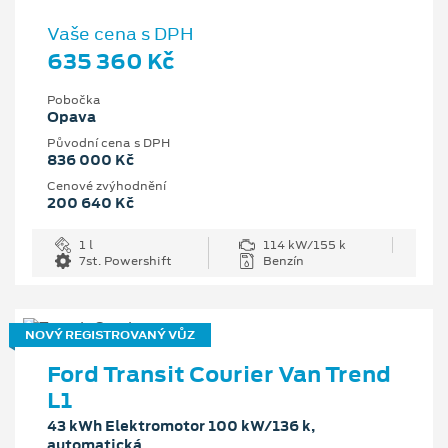
Vaše cena s DPH
635 360 Kč
Pobočka
Opava
Původní cena s DPH
836 000 Kč
Cenové zvýhodnění
200 640 Kč
1 l
114 kW/155 k
7st. Powershift
Benzín
NOVÝ REGISTROVANÝ VŮZ
Ford Transit Courier Van Trend
L1
43 kWh Elektromotor 100 kW/136 k,
automatická