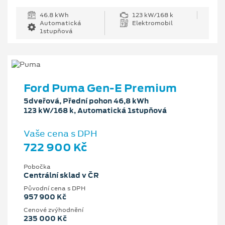
46.8 kWh
123 kW/168 k
Automatická
Elektromobil
1stupňová
Ford Puma Gen-E Premium
5dveřová, Přední pohon 46,8 kWh
123 kW/168 k, Automatická 1stupňová
Vaše cena s DPH
722 900 Kč
Pobočka
Centrální sklad v ČR
Původní cena s DPH
957 900 Kč
Cenové zvýhodnění
235 000 Kč