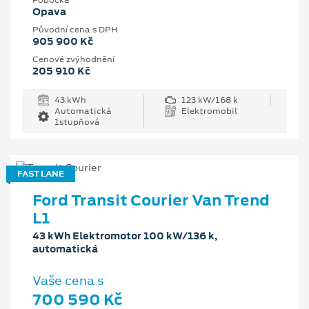
Pobočka
Opava
Původní cena s DPH
905 900 Kč
Cenové zvýhodnění
205 910 Kč
43 kWh
123 kW/168 k
Automatická
Elektromobil
1stupňová
FAST LANE
Ford Transit Courier Van Trend
L1
43 kWh Elektromotor 100 kW/136 k,
automatická
Vaše cena s
700 590 Kč