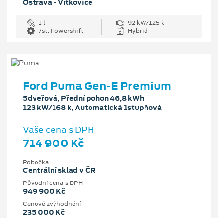
Ostrava - Vítkovice
1 l
92 kW/125 k
7st. Powershift
Hybrid
Ford Puma Gen-E Premium
5dveřová, Přední pohon 46,8 kWh
123 kW/168 k, Automatická 1stupňová
Vaše cena s DPH
714 900 Kč
Pobočka
Centrální sklad v ČR
Původní cena s DPH
949 900 Kč
Cenové zvýhodnění
235 000 Kč