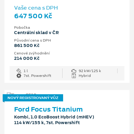
Vaše cena s DPH
647 500 Kč
Pobočka
Centrální sklad v ČR
Původní cena s DPH
861 500 Kč
Cenové zvýhodnění
214 000 Kč
1 l
92 kW/125 k
7st. Powershift
Hybrid
NOVÝ REGISTROVANÝ VŮZ
Ford Focus Titanium
Kombi, 1.0 EcoBoost Hybrid (mHEV)
114 kW/155 k, 7st. Powershift