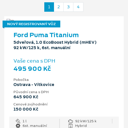
1
2
3
4
NOVÝ REGISTROVANÝ VŮZ
Ford Puma Titanium
5dveřová, 1.0 EcoBoost Hybrid (mHEV)
92 kW/125 k, 6st. manuální
Vaše cena s DPH
495 900 Kč
Pobočka
Ostrava - Vítkovice
Původní cena s DPH
645 900 Kč
Cenové zvýhodnění
150 000 Kč
1 l
92 kW/125 k
6st. manuální
Hybrid