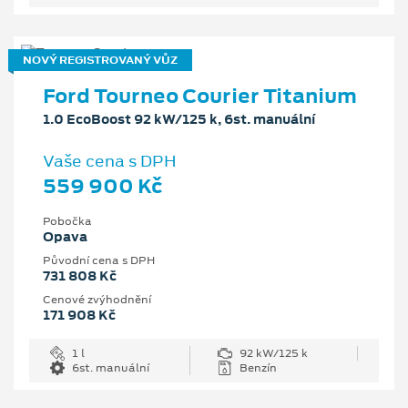
NOVÝ REGISTROVANÝ VŮZ
Ford Tourneo Courier Titanium
1.0 EcoBoost 92 kW/125 k, 6st. manuální
Vaše cena s DPH
559 900 Kč
Pobočka
Opava
Původní cena s DPH
731 808 Kč
Cenové zvýhodnění
171 908 Kč
1 l
92 kW/125 k
6st. manuální
Benzín