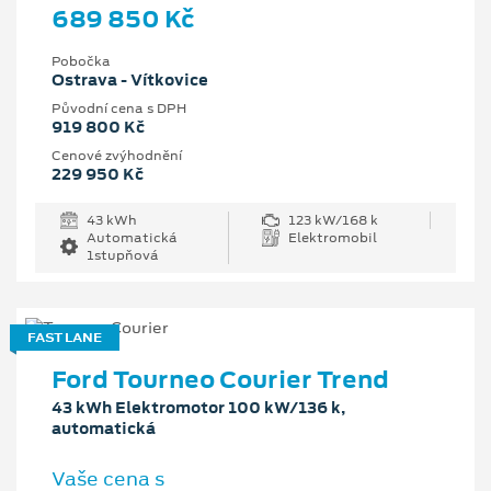
689 850 Kč
Pobočka
Ostrava - Vítkovice
Původní cena s DPH
919 800 Kč
Cenové zvýhodnění
229 950 Kč
43 kWh
123 kW/168 k
Automatická
Elektromobil
1stupňová
FAST LANE
Ford Tourneo Courier Trend
43 kWh Elektromotor 100 kW/136 k,
automatická
Vaše cena s