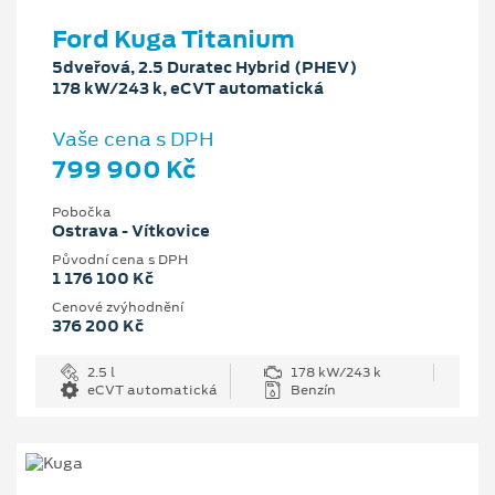
Ford Kuga Titanium
5dveřová, 2.5 Duratec Hybrid (PHEV)
178 kW/243 k, eCVT automatická
Vaše cena s DPH
799 900 Kč
Pobočka
Ostrava - Vítkovice
Původní cena s DPH
1 176 100 Kč
Cenové zvýhodnění
376 200 Kč
2.5 l
178 kW/243 k
eCVT automatická
Benzín