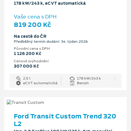
178 kW/243 k, eCVT automatická
Vaše cena s DPH
819 200 Kč
Na cestě do ČR
Předběžný termín dodání: 34. týden 2026
Původní cena s DPH
1 126 200 Kč
Cenové zvýhodnění
307 000 Kč
2.5 l
178 kW/243 k
eCVT automatická
Benzín
Ford Transit Custom Trend 320
L2