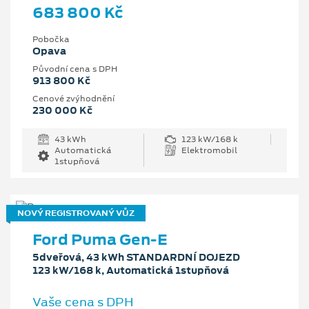
683 800 Kč
Pobočka
Opava
Původní cena s DPH
913 800 Kč
Cenové zvýhodnění
230 000 Kč
43 kWh
123 kW/168 k
Automatická
Elektromobil
1stupňová
NOVÝ REGISTROVANÝ VŮZ
Ford Puma Gen-E
5dveřová, 43 kWh STANDARDNÍ DOJEZD
123 kW/168 k, Automatická 1stupňová
Vaše cena s DPH