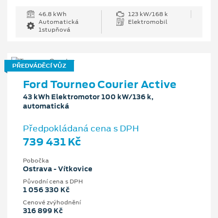
46.8 kWh
123 kW/168 k
Automatická
Elektromobil
1stupňová
PŘEDVÁDĚCÍ VŮZ
Ford Tourneo Courier Active
43 kWh Elektromotor 100 kW/136 k,
automatická
Předpokládaná cena s DPH
739 431 Kč
Pobočka
Ostrava - Vítkovice
Původní cena s DPH
1 056 330 Kč
Cenové zvýhodnění
316 899 Kč