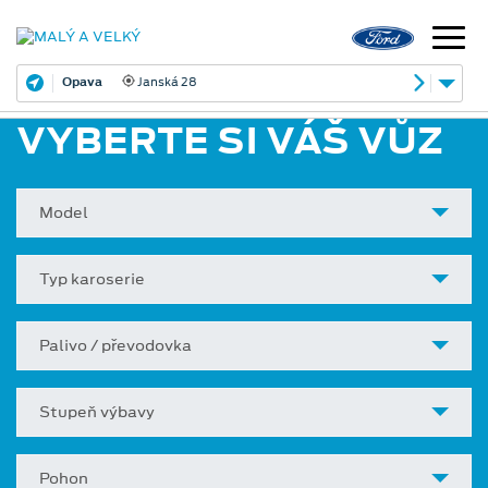
Opava
Janská 28
VYBERTE SI VÁŠ VŮZ
Model
Typ karoserie
Palivo / převodovka
Stupeň výbavy
Pohon