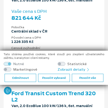
Van, 2.0 EcoBlue 100 kW/136 k, 6st. manuální
Vaše cena s DPH
821 644 Kč
Pobočka
Centrální sklad v ČR
Původní cena s DPH
1 226 335 Kč
Cenové zvýhodnění
404 691 Kč
Tato stránka používá cookies, které slouží pro zlepšení uživatelského
zážitku, k analytice i cílení reklamy.
2 l
100 kW/136 k
Nutné
Statistické
6st. manuální
Nafta
Marketingové
Zobrazit detaily
Odmítnout
Povolit vybrané
Povolit vše
Ford Transit Custom Trend 320
L2
Van, 2.0 EcoBlue 100 kW/136 k, 6st. manuální