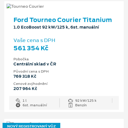
Ford Tourneo Courier Titanium
1.0 EcoBoost 92 kW/125 k, 6st. manuální
Vaše cena s DPH
561 354 Kč
Pobočka
Centrální sklad v ČR
Původní cena s DPH
769 318 Kč
Cenové zvýhodnění
207 964 Kč
1 l
92 kW/125 k
6st. manuální
Benzín
NOVÝ REGISTROVANÝ VŮZ