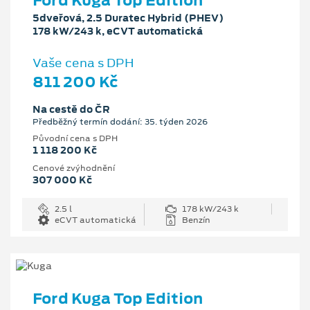
Ford Kuga Top Edition
5dveřová, 2.5 Duratec Hybrid (PHEV)
178 kW/243 k, eCVT automatická
Vaše cena s DPH
811 200 Kč
Na cestě do ČR
Předběžný termín dodání: 35. týden 2026
Původní cena s DPH
1 118 200 Kč
Cenové zvýhodnění
307 000 Kč
2.5 l
178 kW/243 k
eCVT automatická
Benzín
Ford Kuga Top Edition