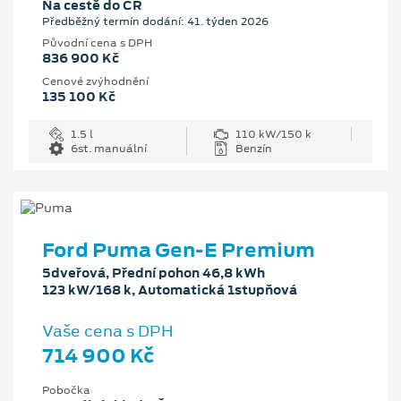
Na cestě do ČR
Předběžný termín dodání: 41. týden 2026
Původní cena s DPH
836 900 Kč
Cenové zvýhodnění
135 100 Kč
1.5 l
110 kW/150 k
6st. manuální
Benzín
Ford Puma Gen-E Premium
5dveřová, Přední pohon 46,8 kWh
123 kW/168 k, Automatická 1stupňová
Vaše cena s DPH
714 900 Kč
Pobočka