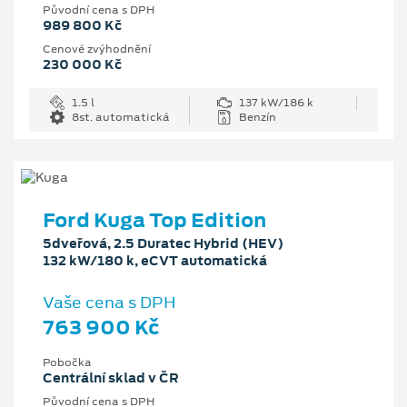
Původní cena s DPH
989 800 Kč
Cenové zvýhodnění
230 000 Kč
1.5 l
137 kW/186 k
8st. automatická
Benzín
Ford Kuga Top Edition
5dveřová, 2.5 Duratec Hybrid (HEV)
132 kW/180 k, eCVT automatická
Vaše cena s DPH
763 900 Kč
Pobočka
Centrální sklad v ČR
Původní cena s DPH