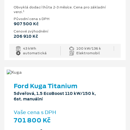
Obvyklá dodací lhůta 2-3 měsíce. Cena pro základní
1
verzi.
Původní cena s DPH
907 500 Kč
Cenové zvýhodnění
206 910 Kč
43 kWh
100 kW/136 k
automatická
Elektromobil
Ford Kuga Titanium
5dveřová, 1.5 EcoBoost 110 kW/150 k,
6st. manuální
Vaše cena s DPH
701 800 Kč