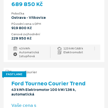
689 850 Kč
Pobočka
Ostrava - Vítkovice
Původní cena s DPH
919 800 Kč
Cenové zvýhodnění
229 950 Kč
43 kWh
123 kW/168 k
Automatická
Elektromobil
1stupňová
FAST LANE
Ford Tourneo Courier Trend
43 kWh Elektromotor 100 kW/136 k,
automatická
Vaše cena s