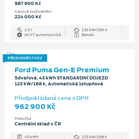
987 900 Kč
Cenové zvýhodnění
224 000 Kč
2.5 l
132 kW/180 k
eCVT automatická
Benzín
PŘEDVÁDĚCÍ VŮZ
Ford Puma Gen-E Premium
5dveřová, 43 kWh STANDARDNÍ DOJEZD
123 kW/168 k, Automatická 1stupňová
Předpokládaná cena s DPH
962 900 Kč
Pobočka
Centrální sklad v ČR
43 kWh
123 kW/168 k