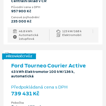
Centrální sklad v ČR
Původní cena s DPH
957 900 Kč
Cenové zvýhodnění
235 000 Kč
46.8 kWh
123 kW/168 k
Automatická
Elektromobil
1stupňová
PŘEDVÁDĚCÍ VŮZ
Ford Tourneo Courier Active
43 kWh Elektromotor 100 kW/136 k,
automatická
Předpokládaná cena s DPH
739 431 Kč
Pobočka