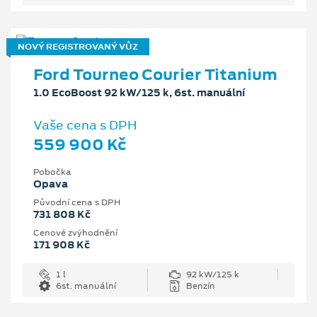
NOVÝ REGISTROVANÝ VŮZ
Ford Tourneo Courier Titanium
1.0 EcoBoost 92 kW/125 k, 6st. manuální
Vaše cena s DPH
559 900 Kč
Pobočka
Opava
Původní cena s DPH
731 808 Kč
Cenové zvýhodnění
171 908 Kč
1 l
92 kW/125 k
6st. manuální
Benzín