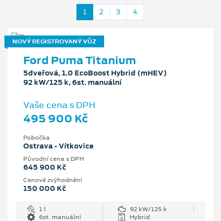
1
2
3
4
NOVÝ REGISTROVANÝ VŮZ
Ford Puma Titanium
5dveřová, 1.0 EcoBoost Hybrid (mHEV)
92 kW/125 k, 6st. manuální
Vaše cena s DPH
495 900 Kč
Pobočka
Ostrava - Vítkovice
Původní cena s DPH
645 900 Kč
Cenové zvýhodnění
150 000 Kč
1 l
92 kW/125 k
6st. manuální
Hybrid