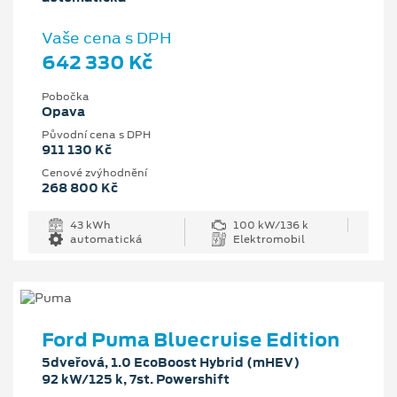
Vaše cena s DPH
642 330 Kč
Pobočka
Opava
Původní cena s DPH
911 130 Kč
Cenové zvýhodnění
268 800 Kč
43 kWh
100 kW/136 k
automatická
Elektromobil
Ford Puma Bluecruise Edition
5dveřová, 1.0 EcoBoost Hybrid (mHEV)
92 kW/125 k, 7st. Powershift