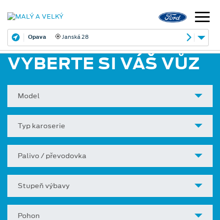
Opava
Janská 28
VYBERTE SI VÁŠ VŮZ
Model
Typ karoserie
Palivo / převodovka
Stupeň výbavy
Pohon