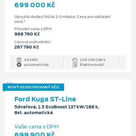
699 000 Kč
Obvyklá dodací lhůta 2-3 měsíce. Cena pro základní
1
verzi.
Původní cena s DPH
966 790 Kč
Cenové zvýhodnění
267 790 Kč
43 kWh
100 kW/136 k
automatická
Elektromobil
NOVÝ REGISTROVANÝ VŮZ
Ford Kuga ST-Line
5dveřová, 1.5 EcoBoost 137 kW/186 k,
8st. automatická
Vaše cena s DPH
699 900 Kč