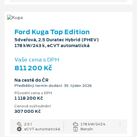
Ford Kuga Top Edition
5dveřová, 2.5 Duratec Hybrid (PHEV)
178 kW/243 k, eCVT automatická
Vaše cena s DPH
811 200 Kč
Na cestě do ČR
Předběžný termín dodání: 35. týden 2026
Původní cena s DPH
1 118 200 Kč
Cenové zvýhodnění
307 000 Kč
2.5 l
178 kW/243 k
eCVT automatická
Benzín