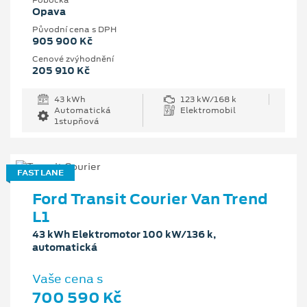
Pobočka
Opava
Původní cena s DPH
905 900 Kč
Cenové zvýhodnění
205 910 Kč
43 kWh
123 kW/168 k
Automatická
Elektromobil
1stupňová
FAST LANE
Ford Transit Courier Van Trend
L1
43 kWh Elektromotor 100 kW/136 k,
automatická
Vaše cena s
700 590 Kč