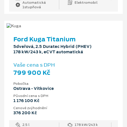
Automatická
Elektromobil
1stupňová
Ford Kuga Titanium
5dveřová, 2.5 Duratec Hybrid (PHEV)
178 kW/243 k, eCVT automatická
Vaše cena s DPH
799 900 Kč
Pobočka
Ostrava - Vítkovice
Původní cena s DPH
1 176 100 Kč
Cenové zvýhodnění
376 200 Kč
2.5 l
178 kW/243 k