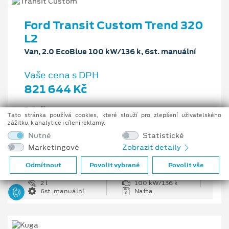
Ford Transit Custom Trend 320
L2
Van, 2.0 EcoBlue 100 kW/136 k, 6st. manuální
Vaše cena s DPH
821 644 Kč
Pobočka
Tato stránka používá cookies, které slouží pro zlepšení uživatelského
Opava
zážitku, k analytice i cílení reklamy.
Původní cena s DPH
Nutné
Statistické
1 226 335 Kč
Marketingové
Zobrazit detaily
Cenové zvýhodnění
404 691 Kč
Odmítnout
Povolit vybrané
Povolit vše
2 l
100 kW/136 k
6st. manuální
Nafta