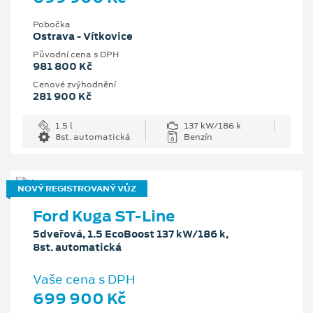
Pobočka
Ostrava - Vítkovice
Původní cena s DPH
981 800 Kč
Cenové zvýhodnění
281 900 Kč
1.5 l
137 kW/186 k
8st. automatická
Benzín
NOVÝ REGISTROVANÝ VŮZ
Ford Kuga ST-Line
5dveřová, 1.5 EcoBoost 137 kW/186 k,
8st. automatická
Vaše cena s DPH
699 900 Kč