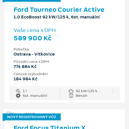
Ford Tourneo Courier Active
1.0 EcoBoost 92 kW/125 k, 6st. manuální
Vaše cena s DPH
589 900 Kč
Pobočka
Ostrava - Vítkovice
Původní cena s DPH
774 884 Kč
Cenové zvýhodnění
184 984 Kč
1 l
92 kW/125 k
6st. manuální
Benzín
NOVÝ REGISTROVANÝ VŮZ
Ford Focus Titanium X