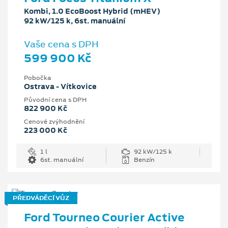
Kombi, 1.0 EcoBoost Hybrid (mHEV)
92 kW/125 k, 6st. manuální
Vaše cena s DPH
599 900 Kč
Pobočka
Ostrava - Vítkovice
Původní cena s DPH
822 900 Kč
Cenové zvýhodnění
223 000 Kč
1 l
92 kW/125 k
6st. manuální
Benzín
PŘEDVÁDĚCÍ VŮZ
Ford Tourneo Courier Active