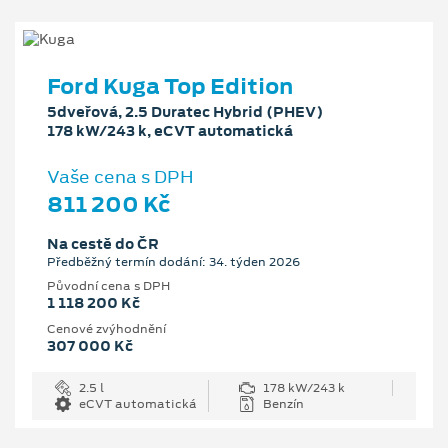
Ford Kuga Top Edition
5dveřová, 2.5 Duratec Hybrid (PHEV)
178 kW/243 k, eCVT automatická
Vaše cena s DPH
811 200 Kč
Na cestě do ČR
Předběžný termín dodání: 34. týden 2026
Původní cena s DPH
1 118 200 Kč
Cenové zvýhodnění
307 000 Kč
2.5 l
178 kW/243 k
eCVT automatická
Benzín