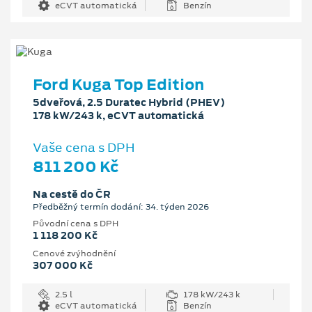
eCVT automatická
Benzín
Ford Kuga Top Edition
5dveřová, 2.5 Duratec Hybrid (PHEV)
178 kW/243 k, eCVT automatická
Vaše cena s DPH
811 200 Kč
Na cestě do ČR
Předběžný termín dodání: 34. týden 2026
Původní cena s DPH
1 118 200 Kč
Cenové zvýhodnění
307 000 Kč
2.5 l
178 kW/243 k
eCVT automatická
Benzín