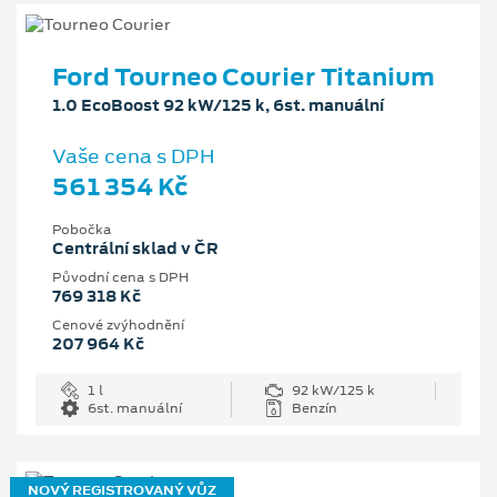
Ford Tourneo Courier Titanium
1.0 EcoBoost 92 kW/125 k, 6st. manuální
Vaše cena s DPH
561 354 Kč
Pobočka
Centrální sklad v ČR
Původní cena s DPH
769 318 Kč
Cenové zvýhodnění
207 964 Kč
1 l
92 kW/125 k
6st. manuální
Benzín
NOVÝ REGISTROVANÝ VŮZ