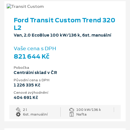
Ford Transit Custom Trend 320
L2
Van, 2.0 EcoBlue 100 kW/136 k, 6st. manuální
Vaše cena s DPH
821 644 Kč
Pobočka
Centrální sklad v ČR
Původní cena s DPH
1 226 335 Kč
Cenové zvýhodnění
404 691 Kč
2 l
100 kW/136 k
6st. manuální
Nafta