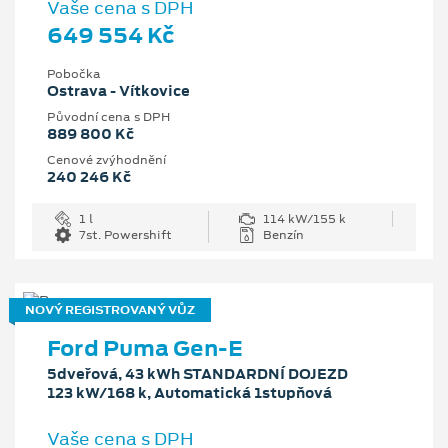
Vaše cena s DPH
649 554 Kč
Pobočka
Ostrava - Vítkovice
Původní cena s DPH
889 800 Kč
Cenové zvýhodnění
240 246 Kč
1 l
114 kW/155 k
7st. Powershift
Benzín
NOVÝ REGISTROVANÝ VŮZ
Ford Puma Gen-E
5dveřová, 43 kWh STANDARDNÍ DOJEZD
123 kW/168 k, Automatická 1stupňová
Vaše cena s DPH