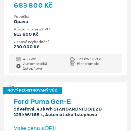
683 800 Kč
Pobočka
Opava
Původní cena s DPH
913 800 Kč
Cenové zvýhodnění
230 000 Kč
43 kWh
123 kW/168 k
Automatická
Elektromobil
1stupňová
NOVÝ REGISTROVANÝ VŮZ
Ford Puma Gen-E
5dveřová, 43 kWh STANDARDNÍ DOJEZD
123 kW/168 k, Automatická 1stupňová
Vaše cena s DPH