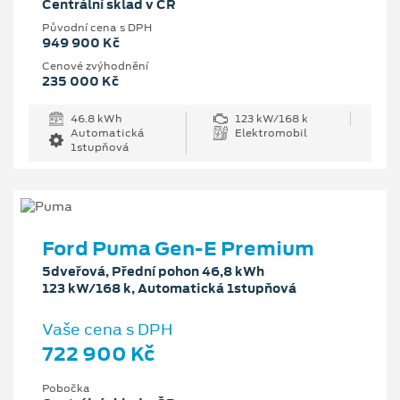
Centrální sklad v ČR
Původní cena s DPH
949 900 Kč
Cenové zvýhodnění
235 000 Kč
46.8 kWh
123 kW/168 k
Automatická
Elektromobil
1stupňová
Ford Puma Gen-E Premium
5dveřová, Přední pohon 46,8 kWh
123 kW/168 k, Automatická 1stupňová
Vaše cena s DPH
722 900 Kč
Pobočka