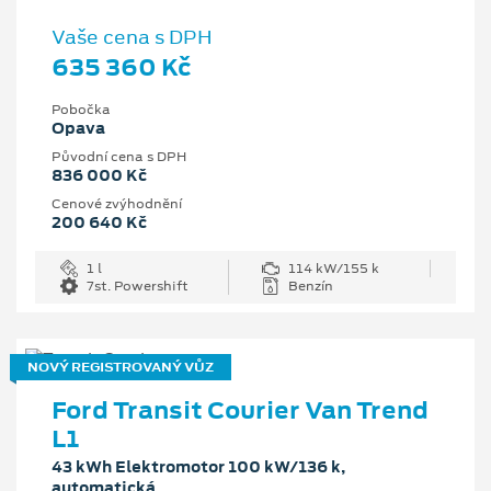
Vaše cena s DPH
635 360 Kč
Pobočka
Opava
Původní cena s DPH
836 000 Kč
Cenové zvýhodnění
200 640 Kč
1 l
114 kW/155 k
7st. Powershift
Benzín
NOVÝ REGISTROVANÝ VŮZ
Ford Transit Courier Van Trend
L1
43 kWh Elektromotor 100 kW/136 k,
automatická