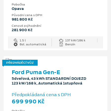
Pobočka
Opava
Původní cena s DPH
981 800 Kč
Cenové zvýhodnění
281 900 Kč
1.5 l
137 kW/186 k
8st. automatická
Benzín
PŘEDVÁDĚCÍ VŮZ
Ford Puma Gen-E
5dveřová, 43 kWh STANDARDNÍ DOJEZD
123 kW/168 k, Automatická 1stupňová
Předpokládaná cena s DPH
699 990 Kč