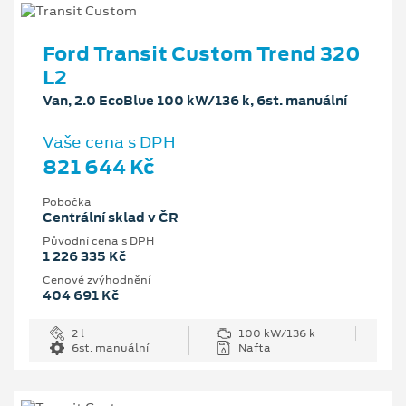
Ford Transit Custom Trend 320
L2
Van, 2.0 EcoBlue 100 kW/136 k, 6st. manuální
Vaše cena s DPH
821 644 Kč
Pobočka
Centrální sklad v ČR
Původní cena s DPH
1 226 335 Kč
Cenové zvýhodnění
404 691 Kč
2 l
100 kW/136 k
6st. manuální
Nafta