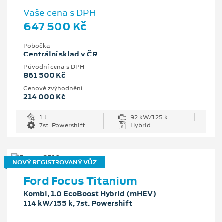
Vaše cena s DPH
647 500 Kč
Pobočka
Centrální sklad v ČR
Původní cena s DPH
861 500 Kč
Cenové zvýhodnění
214 000 Kč
1 l
92 kW/125 k
7st. Powershift
Hybrid
NOVÝ REGISTROVANÝ VŮZ
Ford Focus Titanium
Kombi, 1.0 EcoBoost Hybrid (mHEV)
114 kW/155 k, 7st. Powershift