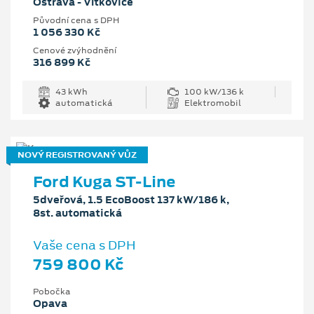
Ostrava - Vítkovice
Původní cena s DPH
1 056 330 Kč
Cenové zvýhodnění
316 899 Kč
43 kWh
100 kW/136 k
automatická
Elektromobil
NOVÝ REGISTROVANÝ VŮZ
Ford Kuga ST-Line
5dveřová, 1.5 EcoBoost 137 kW/186 k,
8st. automatická
Vaše cena s DPH
759 800 Kč
Pobočka
Opava