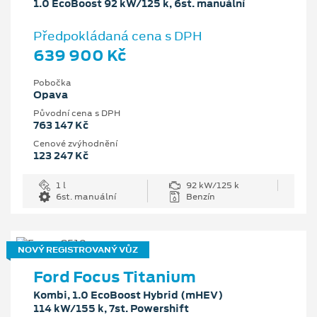
1.0 EcoBoost 92 kW/125 k, 6st. manuální
Předpokládaná cena s DPH
639 900 Kč
Pobočka
Opava
Původní cena s DPH
763 147 Kč
Cenové zvýhodnění
123 247 Kč
1 l
92 kW/125 k
6st. manuální
Benzín
NOVÝ REGISTROVANÝ VŮZ
Ford Focus Titanium
Kombi, 1.0 EcoBoost Hybrid (mHEV)
114 kW/155 k, 7st. Powershift