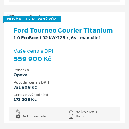
NOVÝ REGISTROVANÝ VŮZ
Ford Tourneo Courier Titanium
1.0 EcoBoost 92 kW/125 k, 6st. manuální
Vaše cena s DPH
559 900 Kč
Pobočka
Opava
Původní cena s DPH
731 808 Kč
Cenové zvýhodnění
171 908 Kč
1 l
92 kW/125 k
6st. manuální
Benzín