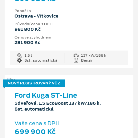
Pobočka
Ostrava - Vítkovice
Původní cena s DPH
981 800 Kč
Cenové zvýhodnění
281 900 Kč
1.5 l
137 kW/186 k
8st. automatická
Benzín
NOVÝ REGISTROVANÝ VŮZ
Ford Kuga ST-Line
5dveřová, 1.5 EcoBoost 137 kW/186 k,
8st. automatická
Vaše cena s DPH
699 900 Kč