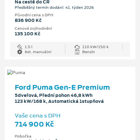
Na cestě do ČR
Předběžný termín dodání: 41. týden 2026
Původní cena s DPH
836 900 Kč
Cenové zvýhodnění
135 100 Kč
1.5 l
110 kW/150 k
6st. manuální
Benzín
Ford Puma Gen-E Premium
5dveřová, Přední pohon 46,8 kWh
123 kW/168 k, Automatická 1stupňová
Vaše cena s DPH
714 900 Kč
Pobočka