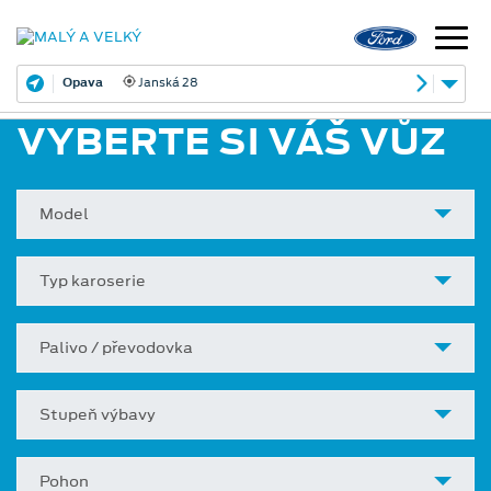
Opava
Janská 28
VYBERTE SI VÁŠ VŮZ
Model
Typ karoserie
Palivo / převodovka
Stupeň výbavy
Pohon