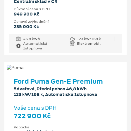
Centrální sklad v ČR
Původní cena s DPH
949 900 Kč
Cenové zvýhodnění
235 000 Kč
46.8 kWh
123 kW/168 k
Automatická
Elektromobil
1stupňová
Ford Puma Gen-E Premium
5dveřová, Přední pohon 46,8 kWh
123 kW/168 k, Automatická 1stupňová
Vaše cena s DPH
722 900 Kč
Pobočka