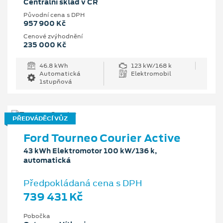
Centrální sklad v ČR
Původní cena s DPH
957 900 Kč
Cenové zvýhodnění
235 000 Kč
46.8 kWh
123 kW/168 k
Automatická
Elektromobil
1stupňová
PŘEDVÁDĚCÍ VŮZ
Ford Tourneo Courier Active
43 kWh Elektromotor 100 kW/136 k,
automatická
Předpokládaná cena s DPH
739 431 Kč
Pobočka