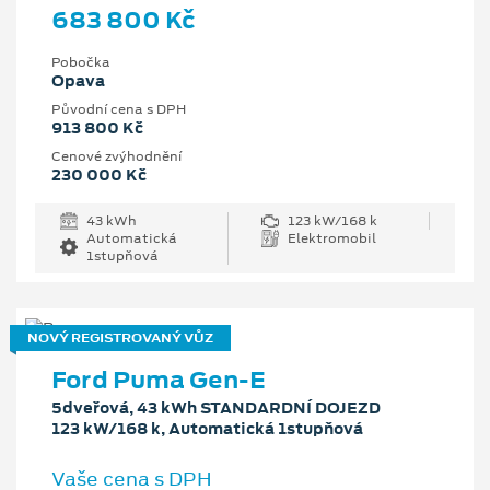
683 800 Kč
Pobočka
Opava
Původní cena s DPH
913 800 Kč
Cenové zvýhodnění
230 000 Kč
43 kWh
123 kW/168 k
Automatická
Elektromobil
1stupňová
NOVÝ REGISTROVANÝ VŮZ
Ford Puma Gen-E
5dveřová, 43 kWh STANDARDNÍ DOJEZD
123 kW/168 k, Automatická 1stupňová
Vaše cena s DPH