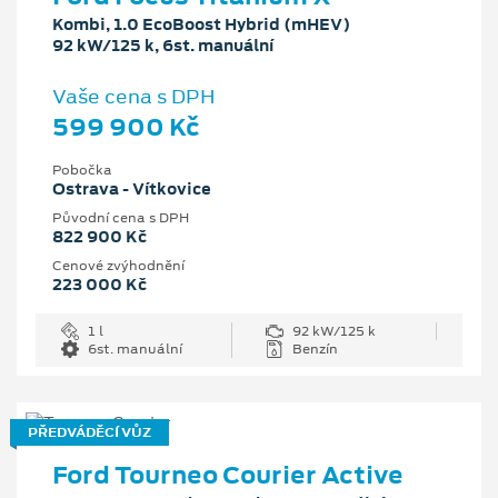
Kombi, 1.0 EcoBoost Hybrid (mHEV)
92 kW/125 k, 6st. manuální
Vaše cena s DPH
599 900 Kč
Pobočka
Ostrava - Vítkovice
Původní cena s DPH
822 900 Kč
Cenové zvýhodnění
223 000 Kč
1 l
92 kW/125 k
6st. manuální
Benzín
PŘEDVÁDĚCÍ VŮZ
Ford Tourneo Courier Active