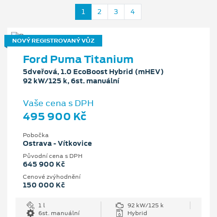
1
2
3
4
NOVÝ REGISTROVANÝ VŮZ
Ford Puma Titanium
5dveřová, 1.0 EcoBoost Hybrid (mHEV)
92 kW/125 k, 6st. manuální
Vaše cena s DPH
495 900 Kč
Pobočka
Ostrava - Vítkovice
Původní cena s DPH
645 900 Kč
Cenové zvýhodnění
150 000 Kč
1 l
92 kW/125 k
6st. manuální
Hybrid