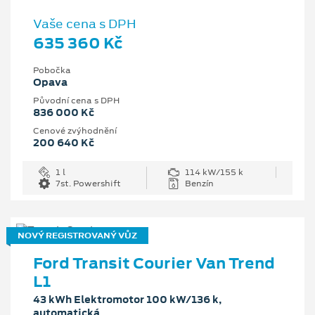
Vaše cena s DPH
635 360 Kč
Pobočka
Opava
Původní cena s DPH
836 000 Kč
Cenové zvýhodnění
200 640 Kč
1 l
114 kW/155 k
7st. Powershift
Benzín
NOVÝ REGISTROVANÝ VŮZ
Ford Transit Courier Van Trend
L1
43 kWh Elektromotor 100 kW/136 k,
automatická