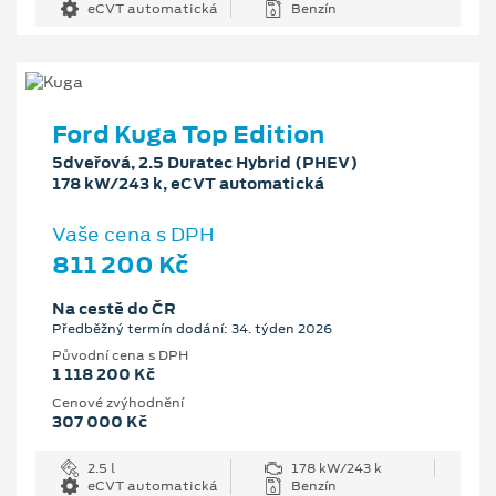
eCVT automatická
Benzín
Ford Kuga Top Edition
5dveřová, 2.5 Duratec Hybrid (PHEV)
178 kW/243 k, eCVT automatická
Vaše cena s DPH
811 200 Kč
Na cestě do ČR
Předběžný termín dodání: 34. týden 2026
Původní cena s DPH
1 118 200 Kč
Cenové zvýhodnění
307 000 Kč
2.5 l
178 kW/243 k
eCVT automatická
Benzín