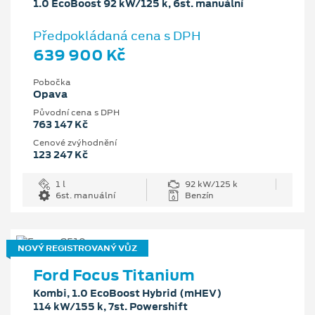
1.0 EcoBoost 92 kW/125 k, 6st. manuální
Předpokládaná cena s DPH
639 900 Kč
Pobočka
Opava
Původní cena s DPH
763 147 Kč
Cenové zvýhodnění
123 247 Kč
1 l
92 kW/125 k
6st. manuální
Benzín
NOVÝ REGISTROVANÝ VŮZ
Ford Focus Titanium
Kombi, 1.0 EcoBoost Hybrid (mHEV)
114 kW/155 k, 7st. Powershift