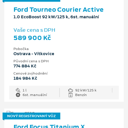
Ford Tourneo Courier Active
1.0 EcoBoost 92 kW/125 k, 6st. manuální
Vaše cena s DPH
589 900 Kč
Pobočka
Ostrava - Vítkovice
Původní cena s DPH
774 884 Kč
Cenové zvýhodnění
184 984 Kč
1 l
92 kW/125 k
6st. manuální
Benzín
NOVÝ REGISTROVANÝ VŮZ
Ford Focus Titanium X