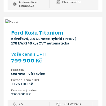
Automatická
Elektromobil
1stupňová
Ford Kuga Titanium
5dveřová, 2.5 Duratec Hybrid (PHEV)
178 kW/243 k, eCVT automatická
Vaše cena s DPH
799 900 Kč
Pobočka
Ostrava - Vítkovice
Původní cena s DPH
1 176 100 Kč
Cenové zvýhodnění
376 200 Kč
2.5 l
178 kW/243 k