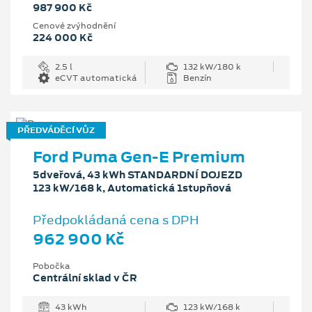
987 900 Kč
Cenové zvýhodnění
224 000 Kč
2.5 l
132 kW/180 k
eCVT automatická
Benzín
PŘEDVÁDĚCÍ VŮZ
Ford Puma Gen-E Premium
5dveřová, 43 kWh STANDARDNÍ DOJEZD
123 kW/168 k, Automatická 1stupňová
Předpokládaná cena s DPH
962 900 Kč
Pobočka
Centrální sklad v ČR
43 kWh
123 kW/168 k