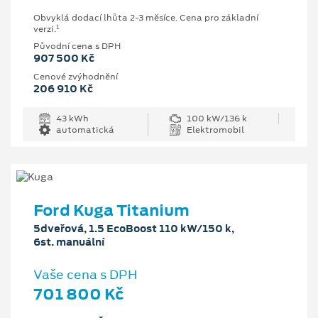
Obvyklá dodací lhůta 2-3 měsíce. Cena pro základní
1
verzi.
Původní cena s DPH
907 500 Kč
Cenové zvýhodnění
206 910 Kč
43 kWh
100 kW/136 k
automatická
Elektromobil
Ford Kuga Titanium
5dveřová, 1.5 EcoBoost 110 kW/150 k,
6st. manuální
Vaše cena s DPH
701 800 Kč