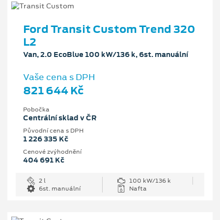
Ford Transit Custom Trend 320
L2
Van, 2.0 EcoBlue 100 kW/136 k, 6st. manuální
Vaše cena s DPH
821 644 Kč
Pobočka
Centrální sklad v ČR
Původní cena s DPH
1 226 335 Kč
Cenové zvýhodnění
404 691 Kč
2 l
100 kW/136 k
6st. manuální
Nafta