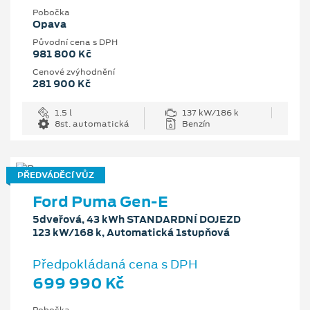
Pobočka
Opava
Původní cena s DPH
981 800 Kč
Cenové zvýhodnění
281 900 Kč
1.5 l
137 kW/186 k
8st. automatická
Benzín
PŘEDVÁDĚCÍ VŮZ
Ford Puma Gen-E
5dveřová, 43 kWh STANDARDNÍ DOJEZD
123 kW/168 k, Automatická 1stupňová
Předpokládaná cena s DPH
699 990 Kč