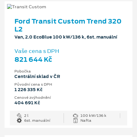
Ford Transit Custom Trend 320
L2
Van, 2.0 EcoBlue 100 kW/136 k, 6st. manuální
Vaše cena s DPH
821 644 Kč
Pobočka
Centrální sklad v ČR
Původní cena s DPH
1 226 335 Kč
Cenové zvýhodnění
404 691 Kč
2 l
100 kW/136 k
6st. manuální
Nafta