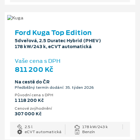
Ford Kuga Top Edition
5dveřová, 2.5 Duratec Hybrid (PHEV)
178 kW/243 k, eCVT automatická
Vaše cena s DPH
811 200 Kč
Na cestě do ČR
Předběžný termín dodání: 35. týden 2026
Původní cena s DPH
1 118 200 Kč
Cenové zvýhodnění
307 000 Kč
2.5 l
178 kW/243 k
eCVT automatická
Benzín