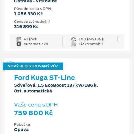
Ostrava - Vítkovice
Původní cena s DPH
1 056 330 Kč
Cenové zvýhodnění
316 899 Kč
43 kWh
100 kW/136 k
automatická
Elektromobil
NOVÝ REGISTROVANÝ VŮZ
Ford Kuga ST-Line
5dveřová, 1.5 EcoBoost 137 kW/186 k,
8st. automatická
Vaše cena s DPH
759 800 Kč
Pobočka
Opava