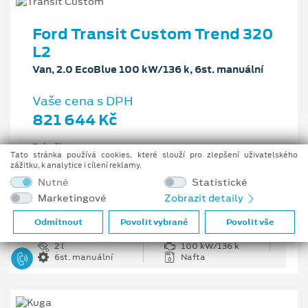
Ford Transit Custom Trend 320
L2
Van, 2.0 EcoBlue 100 kW/136 k, 6st. manuální
Vaše cena s DPH
821 644 Kč
Pobočka
Tato stránka používá cookies, které slouží pro zlepšení uživatelského
Opava
zážitku, k analytice i cílení reklamy.
Původní cena s DPH
Nutné
Statistické
1 226 335 Kč
Marketingové
Zobrazit detaily
Cenové zvýhodnění
404 691 Kč
Odmítnout
Povolit vybrané
Povolit vše
2 l
100 kW/136 k
6st. manuální
Nafta