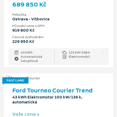
689 850 Kč
Pobočka
Ostrava - Vítkovice
Původní cena s DPH
919 800 Kč
Cenové zvýhodnění
229 950 Kč
43 kWh
123 kW/168 k
Automatická
Elektromobil
1stupňová
FAST LANE
Ford Tourneo Courier Trend
43 kWh Elektromotor 100 kW/136 k,
automatická
Vaše cena s