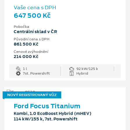
Vaše cena s DPH
647 500 Kč
Pobočka
Centrální sklad v ČR
Původní cena s DPH
861 500 Kč
Cenové zvýhodnění
214 000 Kč
1 l
92 kW/125 k
7st. Powershift
Hybrid
NOVÝ REGISTROVANÝ VŮZ
Ford Focus Titanium
Kombi, 1.0 EcoBoost Hybrid (mHEV)
114 kW/155 k, 7st. Powershift