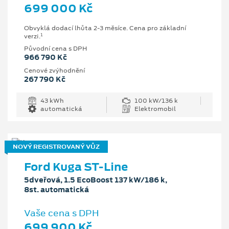
699 000 Kč
Obvyklá dodací lhůta 2-3 měsíce. Cena pro základní
1
verzi.
Původní cena s DPH
966 790 Kč
Cenové zvýhodnění
267 790 Kč
43 kWh
100 kW/136 k
automatická
Elektromobil
NOVÝ REGISTROVANÝ VŮZ
Ford Kuga ST-Line
5dveřová, 1.5 EcoBoost 137 kW/186 k,
8st. automatická
Vaše cena s DPH
699 900 Kč