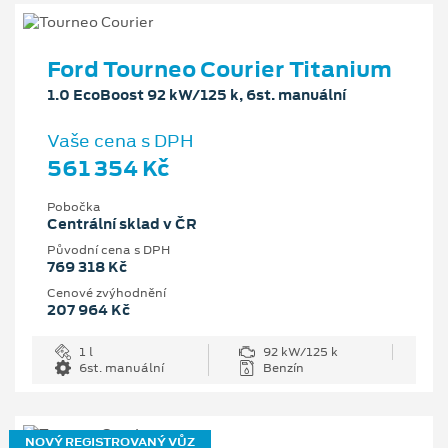
Ford Tourneo Courier Titanium
1.0 EcoBoost 92 kW/125 k, 6st. manuální
Vaše cena s DPH
561 354 Kč
Pobočka
Centrální sklad v ČR
Původní cena s DPH
769 318 Kč
Cenové zvýhodnění
207 964 Kč
1 l
92 kW/125 k
6st. manuální
Benzín
NOVÝ REGISTROVANÝ VŮZ