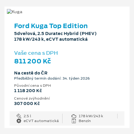
Ford Kuga Top Edition
5dveřová, 2.5 Duratec Hybrid (PHEV)
178 kW/243 k, eCVT automatická
Vaše cena s DPH
811 200 Kč
Na cestě do ČR
Předběžný termín dodání: 34. týden 2026
Původní cena s DPH
1 118 200 Kč
Cenové zvýhodnění
307 000 Kč
2.5 l
178 kW/243 k
eCVT automatická
Benzín