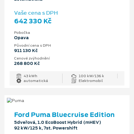
Vaše cena s DPH
642 330 Kč
Pobočka
Opava
Původní cena s DPH
911 130 Kč
Cenové zvýhodnění
268 800 Kč
43 kWh
100 kW/136 k
automatická
Elektromobil
Ford Puma Bluecruise Edition
5dveřová, 1.0 EcoBoost Hybrid (mHEV)
92 kW/125 k, 7st. Powershift