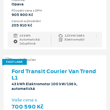
Pobočka
Opava
Původní cena s DPH
905 900 Kč
Cenové zvýhodnění
205 910 Kč
43 kWh
123 kW/168 k
Automatická
Elektromobil
1stupňová
FAST LANE
Ford Transit Courier Van Trend
L1
43 kWh Elektromotor 100 kW/136 k,
automatická
Vaše cena s
700 590 Kč