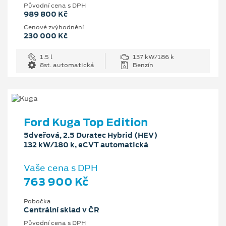
Původní cena s DPH
989 800 Kč
Cenové zvýhodnění
230 000 Kč
1.5 l
137 kW/186 k
8st. automatická
Benzín
Ford Kuga Top Edition
5dveřová, 2.5 Duratec Hybrid (HEV)
132 kW/180 k, eCVT automatická
Vaše cena s DPH
763 900 Kč
Pobočka
Centrální sklad v ČR
Původní cena s DPH