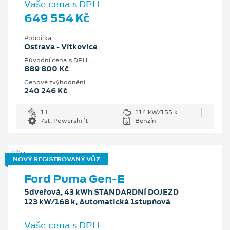
Vaše cena s DPH
649 554 Kč
Pobočka
Ostrava - Vítkovice
Původní cena s DPH
889 800 Kč
Cenové zvýhodnění
240 246 Kč
1 l
114 kW/155 k
7st. Powershift
Benzín
NOVÝ REGISTROVANÝ VŮZ
Ford Puma Gen-E
5dveřová, 43 kWh STANDARDNÍ DOJEZD
123 kW/168 k, Automatická 1stupňová
Vaše cena s DPH