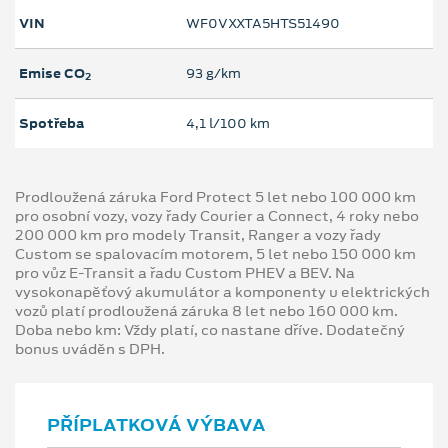
VIN
WF0VXXTA5HTS51490
Emise CO
93 g/km
2
Spotřeba
4,1 l/100 km
Prodloužená záruka Ford Protect 5 let nebo 100 000 km
pro osobní vozy, vozy řady Courier a Connect, 4 roky nebo
200 000 km pro modely Transit, Ranger a vozy řady
Custom se spalovacím motorem, 5 let nebo 150 000 km
pro vůz E-Transit a řadu Custom PHEV a BEV. Na
vysokonapěťový akumulátor a komponenty u elektrických
vozů platí prodloužená záruka 8 let nebo 160 000 km.
Doba nebo km: Vždy platí, co nastane dříve. Dodatečný
bonus uváděn s DPH.
PŘÍPLATKOVÁ VÝBAVA