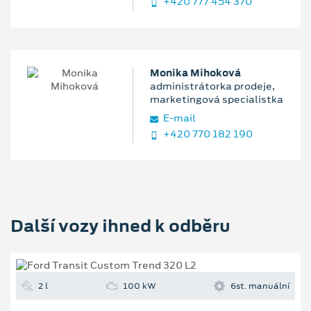
+420 777 454 370
Monika Mihoková
administrátorka prodeje,
marketingová specialistka
E‑mail
+420 770 182 190
Další vozy ihned k odběru
2 l
100 kW
6st. manuální