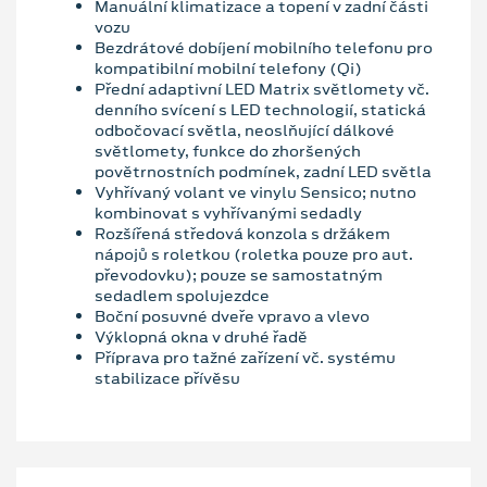
Manuální klimatizace a topení v zadní části
vozu
Bezdrátové dobíjení mobilního telefonu pro
kompatibilní mobilní telefony (Qi)
Přední adaptivní LED Matrix světlomety vč.
denního svícení s LED technologií, statická
odbočovací světla, neoslňující dálkové
světlomety, funkce do zhoršených
povětrnostních podmínek, zadní LED světla
Vyhřívaný volant ve vinylu Sensico; nutno
kombinovat s vyhřívanými sedadly
Rozšířená středová konzola s držákem
nápojů s roletkou (roletka pouze pro aut.
převodovku); pouze se samostatným
sedadlem spolujezdce
Boční posuvné dveře vpravo a vlevo
Výklopná okna v druhé řadě
Příprava pro tažné zařízení vč. systému
stabilizace přívěsu