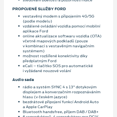
sledování bdělosti a pozornosti řidiče
PROPOJENÉ SLUŽBY FORD
vestavěný modem s připojením 4G/5G
(podle modelu)
vzdálené ovládání vozidla pomocí mobilní
aplikace Ford
online aktualizace softwaru vozidla (OTA)
včetně mapových podkladů (pouze
v kombinaci s vestavěným navigačním
systémem)
možnost rozšířené konektivity díky
předplatným Ford
eCall – tlačítko SOS pro automatické
i vyžádané nouzové volání
Audio sada
rádio a systém SYNC 4 s 13" dotykovým
displejem a konverzačním rozpoznáváním
hlasu (v českém jazyce)
bezdrátové připojení funkcí Android Auto
a Apple CarPlay
Bluetooth handsfree, příjem DAB / DAB+
6 reproduktorů, 4 reproduktory pro DCiV,