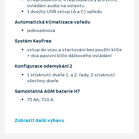
ovládání audia na volantu
1 dvojitý USB vstup (A a C) vpředu
Automatická klimatizace vpředu
jednozónová
Systém KeyFree
vstup do vozu a startování bez použití klíče
+ dva pasivní klíče dálkového ovládání
Konfigurace odemykání 2
1 stisknutí: dveře 1. a 2. řady, 2 stisknutí:
všechny dveře
Samostatná AGM baterie H7
75 Ah, 710 A
Zobrazit další výbavu