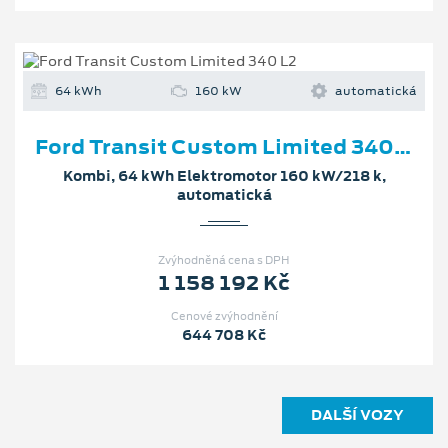
64 kWh
160 kW
automatická
Ford Transit Custom Limited 340 L2
Kombi, 64 kWh Elektromotor 160 kW/218 k,
automatická
Zvýhodněná cena s DPH
1 158 192 Kč
Cenové zvýhodnění
644 708 Kč
DALŠÍ VOZY