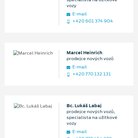
vozy
E‑mail
+420 601 374 904
Marcel Heinrich
prodejce nových vozů
E‑mail
+420 770 132 131
Bc. Lukáš Labaj
prodejce nových vozů,
specialista na užitkové
vozy
E‑mail