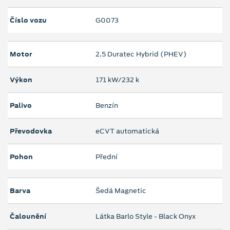
Číslo vozu
G0073
Motor
2.5 Duratec Hybrid (PHEV)
Výkon
171 kW/232 k
Palivo
Benzín
Převodovka
eCVT automatická
Pohon
Přední
Barva
Šedá Magnetic
Čalounění
Látka Barlo Style - Black Onyx