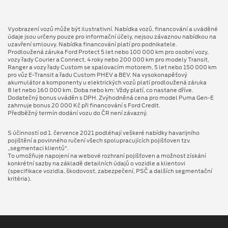
Vyobrazení vozů může být ilustrativní. Nabídka vozů, financování a uváděné
údaje jsou určeny pouze pro informační účely, nejsou závaznou nabídkou na
uzavření smlouvy. Nabídka financování platí pro podnikatele.
Prodloužená záruka Ford Protect 5 let nebo 100 000 km pro osobní vozy,
vozy řady Courier a Connect, 4 roky nebo 200 000 km pro modely Transit,
Ranger a vozy řady Custom se spalovacím motorem, 5 let nebo 150 000 km
pro vůz E-Transit a řadu Custom PHEV a BEV. Na vysokonapěťový
akumulátor a komponenty u elektrických vozů platí prodloužená záruka
8 let nebo 160 000 km. Doba nebo km: Vždy platí, co nastane dříve.
Dodatečný bonus uváděn s DPH. Zvýhodněná cena pro model Puma Gen⁠-⁠E
zahrnuje bonus 20 000 Kč při financování s Ford Credit.
Předběžný termín dodání vozu do ČR není závazný.
S účinností od 1. července 2021 podléhají veškeré nabídky havarijního
pojištění a povinného ručení všech spolupracujících pojišťoven tzv.
„segmentaci klientů“.
To umožňuje napojení na webové rozhraní pojišťoven a možnost získání
konkrétní sazby na základě detailních údajů o vozidle a klientovi
(specifikace vozidla, škodovost, zabezpečení, PSČ a dalších segmentační
kritéria).