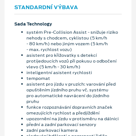
STANDARDNÍ VÝBAVA
Sada Technology
systém Pre-Collision Assist - snižuje riziko
nehody s chodcem, cyklistou (5 km/h
- 80 km/h) nebo jiným vozem (5 km/h
- max. rychlost vozu)
asistent pro křižovatky s detekcí
protijedoucích vozů při pokusu o odbočení
vlevo (5 km/h - 30 km/h)
inteligentní asistent rychlosti
tempomat
asistent pro jízdu v pruzích: varování před
opuštěním jízdního pruhu vč. systému
pro automatické navrácení do jízdního
pruhu
funkce rozpoznávání dopravních značek
omezujících rychlost a předjíždění
upozornění na jízdu v protisměru na dálnici
přední a zadní parkovací senzory
zadní parkovací kamera