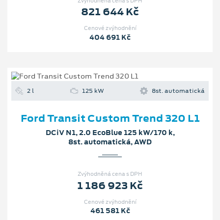
Zvýhodněná cena s DPH
821 644 Kč
Cenové zvýhodnění
404 691 Kč
2 l
125 kW
8st. automatická
Ford Transit Custom Trend 320 L1
DCiV N1, 2.0 EcoBlue 125 kW/170 k,
8st. automatická, AWD
Zvýhodněná cena s DPH
1 186 923 Kč
Cenové zvýhodnění
461 581 Kč