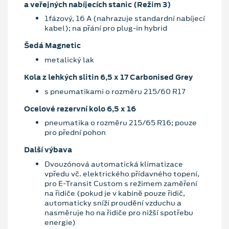
a veřejných nabíjecích stanic (Režim 3)
1fázový, 16 A (nahrazuje standardní nabíjecí
kabel); na přání pro plug-in hybrid
Šedá Magnetic
metalický lak
Kola z lehkých slitin 6,5 x 17 Carbonised Grey
s pneumatikami o rozměru 215/60 R17
Ocelové rezervní kolo 6,5 x 16
pneumatika o rozměru 215/65 R16; pouze
pro přední pohon
Další výbava
Dvouzónová automatická klimatizace
vpředu vč. elektrického přídavného topení,
pro E-Transit Custom s režimem zaměření
na řidiče (pokud je v kabině pouze řidič,
automaticky sníží proudění vzduchu a
nasměruje ho na řidiče pro nižší spotřebu
energie)