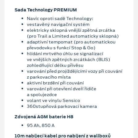
Sada Technology PREMIUM
Navíc oproti sadě Technology:
vestavěný navigační systém
elektricky sklopná vnější zpětná zrcátka
(pro Trail a Limited automaticky sklopná)
adaptivní tempomat (pro automatickou
převodovku s funkcí Stop & Go)
hlídání mrtvého úhlu se signalizací
ve vnějších zpětných zrcátkách (BLIS)
zohledňující délku přívěsu
varování před projíždějícími vozy při couvání
z parkovacího místa
aktivní brzdění při couvání
varování při otevření dveří řidiče
a spolujezdce
volant ve vinylu Sensico
360stupňová parkovací kamera
Zdvojená AGM baterie H8
95 Ah, 850 A
10m nabíjecí kabel pro nabíjení z wallboxů