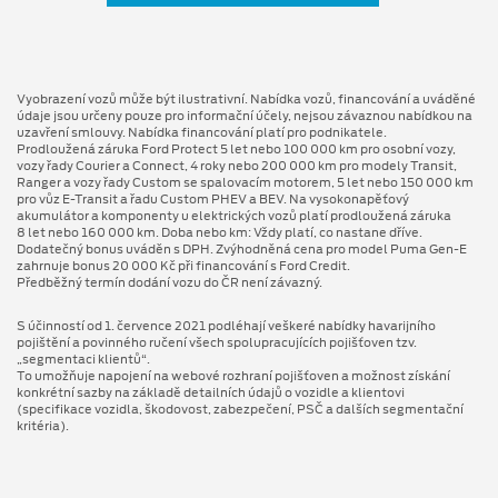
Vyobrazení vozů může být ilustrativní. Nabídka vozů, financování a uváděné
údaje jsou určeny pouze pro informační účely, nejsou závaznou nabídkou na
uzavření smlouvy. Nabídka financování platí pro podnikatele.
Prodloužená záruka Ford Protect 5 let nebo 100 000 km pro osobní vozy,
vozy řady Courier a Connect, 4 roky nebo 200 000 km pro modely Transit,
Ranger a vozy řady Custom se spalovacím motorem, 5 let nebo 150 000 km
pro vůz E-Transit a řadu Custom PHEV a BEV. Na vysokonapěťový
akumulátor a komponenty u elektrických vozů platí prodloužená záruka
8 let nebo 160 000 km. Doba nebo km: Vždy platí, co nastane dříve.
Dodatečný bonus uváděn s DPH. Zvýhodněná cena pro model Puma Gen⁠-⁠E
zahrnuje bonus 20 000 Kč při financování s Ford Credit.
Předběžný termín dodání vozu do ČR není závazný.
S účinností od 1. července 2021 podléhají veškeré nabídky havarijního
pojištění a povinného ručení všech spolupracujících pojišťoven tzv.
„segmentaci klientů“.
To umožňuje napojení na webové rozhraní pojišťoven a možnost získání
konkrétní sazby na základě detailních údajů o vozidle a klientovi
(specifikace vozidla, škodovost, zabezpečení, PSČ a dalších segmentační
kritéria).