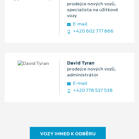
prodejce nových vozů,
specialista na užitkové
vozy
E‑mail
+420 602 777 866
David Tyran
prodejce nových vozů,
administrátor
E‑mail
+420 778 537 538
VOZY IHNED K ODBĚRU