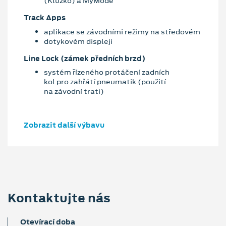
(Kluzko) a MyMode
Track Apps
aplikace se závodními režimy na středovém
dotykovém displeji
Line Lock (zámek předních brzd)
systém řízeného protáčení zadních
kol pro zahřátí pneumatik (použití
na závodní trati)
Zobrazit další výbavu
Kontaktujte nás
Otevírací doba