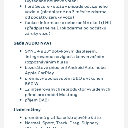
i vyžádané nouzové volání
Ford Secure - služa v případě odcizeného
vozidla (předplatné na 3 měsíce zdarma
od počátku záruky vozu)
funkce Informace o nebezpečí v okolí (LHI)
(předplatné na 1 rok zdarma od počátku
záruky vozu)
Sada AUDIO NAVI
SYNC 4 s 13" dotykovým displejem,
integrovanou navigací a konverzačním
rozpoznáváním hlasu
bezdrátové připojení Android Auto nebo
Apple CarPlay
prémiový audiosystém B&O s výkonem
860 W
12 integrovaných reproduktor vyladěných
přímo pro model Mustang
příjem DAB+
Jízdní režimy
proměnná grafika přístrojového štítu
Normal, Sport, Track, Drag, Slippery