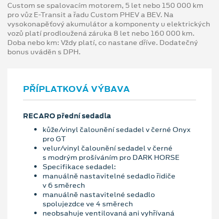
Custom se spalovacím motorem, 5 let nebo 150 000 km
pro vůz E-Transit a řadu Custom PHEV a BEV. Na
vysokonapěťový akumulátor a komponenty u elektrických
vozů platí prodloužená záruka 8 let nebo 160 000 km.
Doba nebo km: Vždy platí, co nastane dříve. Dodatečný
bonus uváděn s DPH.
PŘÍPLATKOVÁ VÝBAVA
RECARO přední sedadla
kůže/vinyl čalounění sedadel v černé Onyx
pro GT
velur/vinyl čalounění sedadel v černé
s modrým prošíváním pro DARK HORSE
Specifikace sedadel:
manuálně nastavitelné sedadlo řidiče
v 6 směrech
manuálně nastavitelné sedadlo
spolujezdce ve 4 směrech
neobsahuje ventilovaná ani vyhřívaná