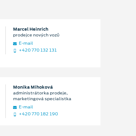
Marcel Heinrich
prodejce nových vozů
E‑mail
+420 770 132 131
Monika Mihoková
administrátorka prodeje,
marketingová specialistka
E‑mail
+420 770 182 190