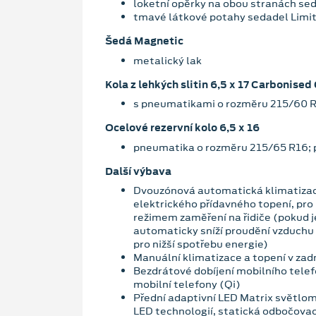
loketní opěrky na obou stranách se
tmavé látkové potahy sedadel Limi
Šedá Magnetic
metalický lak
Kola z lehkých slitin 6,5 x 17 Carbonised
s pneumatikami o rozměru 215/60 
Ocelové rezervní kolo 6,5 x 16
pneumatika o rozměru 215/65 R16; 
Další výbava
Dvouzónová automatická klimatizac
elektrického přídavného topení, pro
režimem zaměření na řidiče (pokud je
automaticky sníží proudění vzduchu 
pro nižší spotřebu energie)
Manuální klimatizace a topení v zadn
Bezdrátové dobíjení mobilního telef
mobilní telefony (Qi)
Přední adaptivní LED Matrix světlom
LED technologií, statická odbočovací