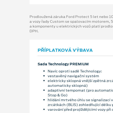
Prodloužená záruka Ford Protect 5 let nebo 1
a vozy řady Custom se spalovacím motorem, 5
a komponenty u elektrických vozů platí prodl
DPH.
PŘÍPLATKOVÁ VÝBAVA
Sada Technology PREMIUM
Navíc oproti sadě Technology:
vestavěný navigační systém
elektricky sklopná vnější zpětná zrcá
automaticky sklopná)
adaptivní tempomat (pro automatic
Stop & Go)
hlídání mrtvého úhlu se signalizací 
zrcátkách (BLIS) zohledňující délku 
varování před projíždějícími vozy při