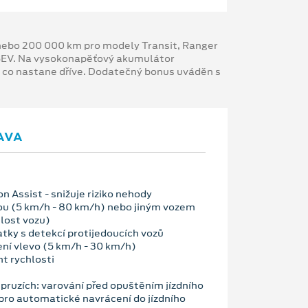
y nebo 200 000 km pro modely Transit, Ranger
 BEV. Na vysokonapěťový akumulátor
, co nastane dříve. Dodatečný bonus uváděn s
AVA
n Assist - snižuje riziko nehody
ou (5 km/h - 80 km/h) nebo jiným vozem
hlost vozu)
atky s detekcí protijedoucích vozů
ení vlevo (5 km/h - 30 km/h)
nt rychlosti
v pruzích: varování před opuštěním jízdního
pro automatické navrácení do jízdního