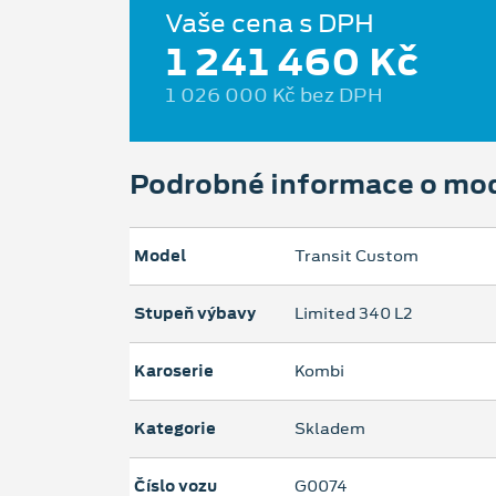
Vaše cena s DPH
1 241 460 Kč
1 026 000 Kč bez DPH
Podrobné informace o mo
Model
Transit Custom
Stupeň výbavy
Limited 340 L2
Karoserie
Kombi
Kategorie
Skladem
Číslo vozu
G0074