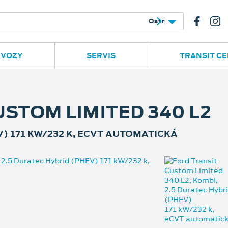
e
Ruská 2877
596 780 977
 VOZY
SERVIS
TRANSIT C
STOM LIMITED 340 L2
V) 171 KW/232 K, ECVT AUTOMATICKÁ