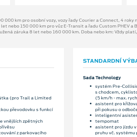
00 000 km pro osobní vozy, vozy řady Courier a Connect, 4 rok
 let nebo 150 000 km pro vůz E-Transit a řadu Custom PHEV a
oužená záruka 8 let nebo 160 000 km. Doba nebo km: Vždy platí
STANDARDNÍ VÝB
Sada Technology
systém Pre-Collisio
s chodcem, cyklist
tka (pro Trail a Limited
(5 km/h - max. ryc
asistent pro křižov
kou převodovku s funkcí
při pokusu o odboč
inteligentní asiste
ve vnějších zpětných
tempomat
přívěsu
asistent pro jízdu 
 couvání z parkovacího
pruhu vč. systému 