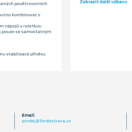
Zobrazit další výbavu
ršených povětrnostních
 nutno kombinovat s
em nápojů s roletkou
); pouze se samostatným
ému stabilizace přívěsu
Email
prodej@fordostrava.cz