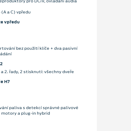
reproduktory pro DCiV, ovládání audia
 (A a C) vpředu
ce vpředu
rtování bez použití klíče + dva pasivní
ládání
 2
. a 2. řady, 2 stisknutí: všechny dveře
ie H7
ání paliva s detekcí správné palivové
 motory a plug-in hybrid