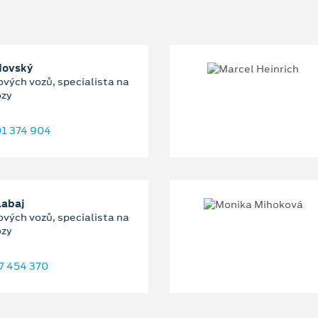
dovský
ových vozů, specialista na
ozy
1 374 904
Labaj
ových vozů, specialista na
ozy
7 454 370