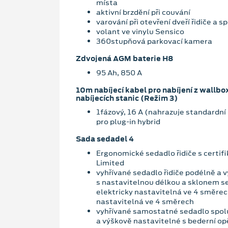
místa
aktivní brzdění při couvání
varování při otevření dveří řidiče a s
volant ve vinylu Sensico
360stupňová parkovací kamera
Zdvojená AGM baterie H8
95 Ah, 850 A
10m nabíjecí kabel pro nabíjení z wallbo
nabíjecích stanic (Režim 3)
1fázový, 16 A (nahrazuje standardní 
pro plug-in hybrid
Sada sedadel 4
Ergonomické sedadlo řidiče s certif
Limited
vyhřívané sedadlo řidiče podélně a 
s nastavitelnou délkou a sklonem s
elektricky nastavitelná ve 4 směrec
nastavitelná ve 4 směrech
vyhřívané samostatné sedadlo spol
a výškově nastavitelné s bederní o