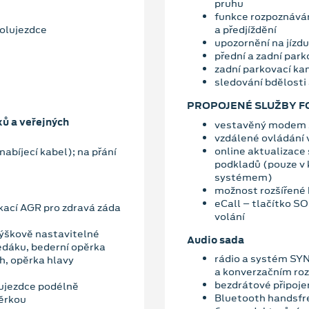
pruhu
funkce rozpoznáván
polujezdce
a předjíždění
upozornění na jízdu
přední a zadní park
zadní parkovací k
sledování bdělosti 
PROPOJENÉ SLUŽBY F
xů a veřejných
vestavěný modem s
vzdálené ovládání 
online aktualizace
nabíjecí kabel); na přání
podkladů (pouze v
systémem)
možnost rozšířené 
eCall – tlačítko S
ikací AGR pro zdravá záda
volání
výškově nastavitelné
Audio sada
edáku, bederní opěrka
rádio a systém SYN
h, opěrka hlavy
a konverzačním ro
bezdrátové připoje
ujezdce podélně
Bluetooth handsfr
pěrkou