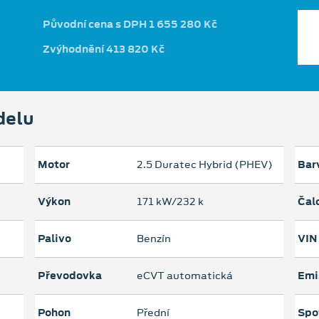
Původní cena s DPH 1 655 280 Kč
Zvýhodnění 413 820 Kč
delu
Motor
2.5 Duratec Hybrid (PHEV)
Bar
Výkon
171 kW/232 k
Čal
Palivo
Benzín
VIN
Převodovka
eCVT automatická
Emi
Pohon
Přední
Spo