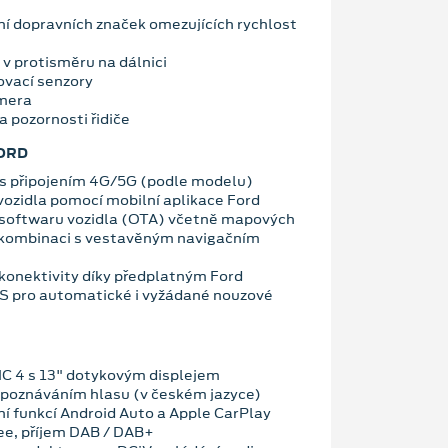
í dopravních značek omezujících rychlost
 v protisměru na dálnici
ovací senzory
amera
a pozornosti řidiče
ORD
 připojením 4G/5G (podle modelu)
vozidla pomocí mobilní aplikace Ford
 softwaru vozidla (OTA) včetně mapových
 kombinaci s vestavěným navigačním
konektivity díky předplatným Ford
OS pro automatické i vyžádané nouzové
C 4 s 13" dotykovým displejem
zpoznáváním hlasu (v českém jazyce)
ní funkcí Android Auto a Apple CarPlay
ee, příjem DAB / DAB+