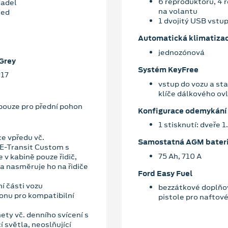
6 reproduktorů, 4 
dadel
na volantu
ted
1 dvojitý USB vstup
Automatická klimatiza
jednozónová
 Grey
Systém KeyFree
R17
vstup do vozu a sta
klíče dálkového ov
pouze pro přední pohon
Konfigurace odemykání
1 stisknutí: dveře 1
e vpředu vč.
Samostatná AGM bater
 E-Transit Custom s
75 Ah, 710 A
 v kabině pouze řidič,
a nasměruje ho na řidiče
Ford Easy Fuel
í části vozu
bezzátkové doplňov
onu pro kompatibilní
pistole pro naftové
ety vč. denního svícení s
 světla, neoslňující