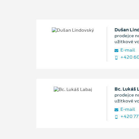
Dušan Lin
prodejce n
užitkové v
E‑mail
+420 60
Bc. Lukáš 
prodejce n
užitkové v
E‑mail
+420 77