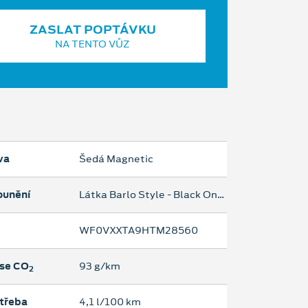
ZASLAT POPTÁVKU
NA TENTO VŮZ
va
Šedá Magnetic
ounění
Látka Barlo Style - Black Onyx
WF0VXXTA9HTM28560
se CO
93 g/km
2
třeba
4,1 l/100 km