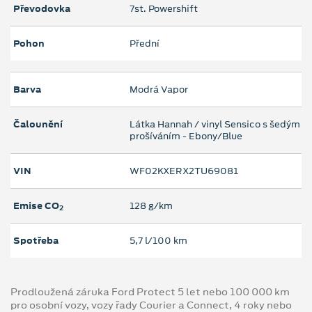
Převodovka
7st. Powershift
Pohon
Přední
Barva
Modrá Vapor
Čalounění
Látka Hannah / vinyl Sensico s šedým
prošíváním - Ebony/Blue
VIN
WF02KXERX2TU69081
Emise CO
128 g/km
2
Spotřeba
5,7 l/100 km
Prodloužená záruka Ford Protect 5 let nebo 100 000 km
pro osobní vozy, vozy řady Courier a Connect, 4 roky nebo