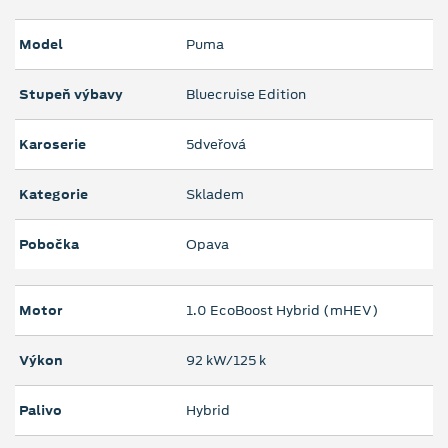
Model
Puma
Stupeň výbavy
Bluecruise Edition
Karoserie
5dveřová
Kategorie
Skladem
Pobočka
Opava
Motor
1.0 EcoBoost Hybrid (mHEV)
Výkon
92 kW/125 k
Palivo
Hybrid