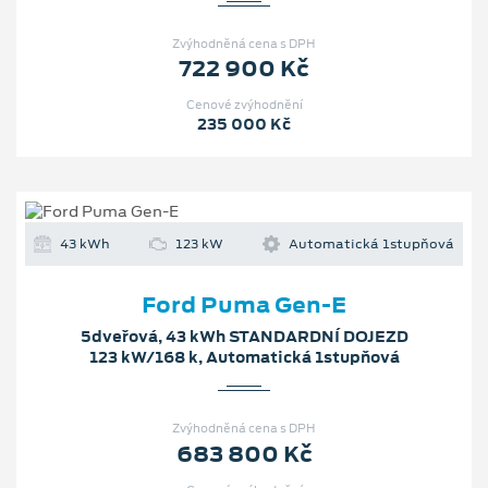
Zvýhodněná cena s DPH
722 900 Kč
Cenové zvýhodnění
235 000 Kč
43 kWh
123 kW
Automatická 1stupňová
Ford Puma Gen-E
5dveřová, 43 kWh STANDARDNÍ DOJEZD
123 kW/168 k, Automatická 1stupňová
Zvýhodněná cena s DPH
683 800 Kč