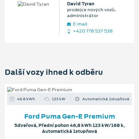
David Tyran
prodejce nových vozů,
administrátor
E‑mail
+420 778 537 538
Další vozy ihned k odběru
46.8 kWh
123 kW
Automatická 1stupňová
Ford Puma Gen-E Premium
5dveřová, Přední pohon 46,8 kWh 123 kW/168 k,
Automatická 1stupňová