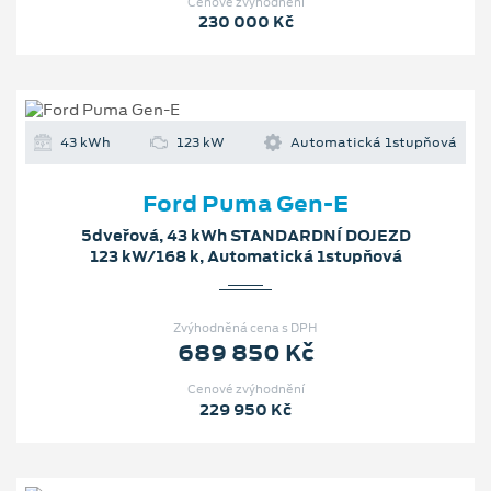
Cenové zvýhodnění
230 000 Kč
43 kWh
123 kW
Automatická 1stupňová
Ford Puma Gen-E
5dveřová, 43 kWh STANDARDNÍ DOJEZD
123 kW/168 k, Automatická 1stupňová
Zvýhodněná cena s DPH
689 850 Kč
Cenové zvýhodnění
229 950 Kč