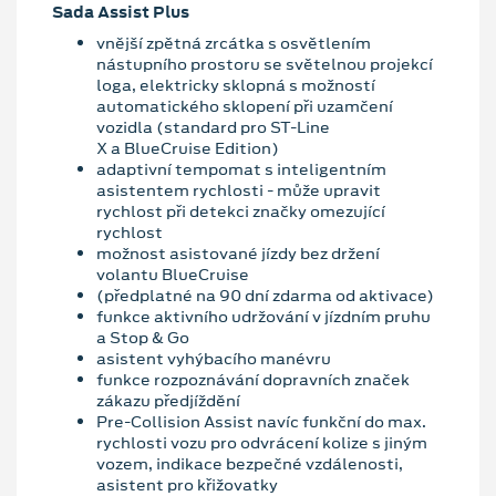
Sada Assist Plus
vnější zpětná zrcátka s osvětlením
nástupního prostoru se světelnou projekcí
loga, elektricky sklopná s možností
automatického sklopení při uzamčení
vozidla (standard pro ST-Line
X a BlueCruise Edition)
adaptivní tempomat s inteligentním
asistentem rychlosti - může upravit
rychlost při detekci značky omezující
rychlost
možnost asistované jízdy bez držení
volantu BlueCruise
(předplatné na 90 dní zdarma od aktivace)
funkce aktivního udržování v jízdním pruhu
a Stop & Go
asistent vyhýbacího manévru
funkce rozpoznávání dopravních značek
zákazu předjíždění
Pre-Collision Assist navíc funkční do max.
rychlosti vozu pro odvrácení kolize s jiným
vozem, indikace bezpečné vzdálenosti,
asistent pro křižovatky