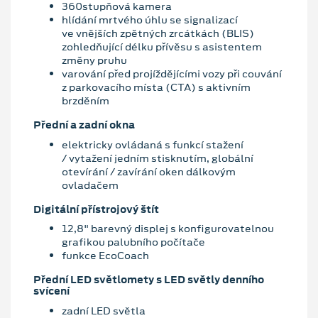
360stupňová kamera
hlídání mrtvého úhlu se signalizací
ve vnějších zpětných zrcátkách (BLIS)
zohledňující délku přívěsu s asistentem
změny pruhu
varování před projíždějícími vozy při couvání
z parkovacího místa (CTA) s aktivním
brzděním
Přední a zadní okna
elektricky ovládaná s funkcí stažení
/ vytažení jedním stisknutím, globální
otevírání / zavírání oken dálkovým
ovladačem
Digitální přístrojový štít
12,8" barevný displej s konfigurovatelnou
grafikou palubního počítače
funkce EcoCoach
Přední LED světlomety s LED světly denního
svícení
zadní LED světla