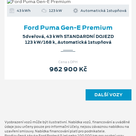
43 kWh
123 kW
Automatická 1stupňová
Ford Puma Gen-E Premium
5dveřová, 43 kWh STANDARDNÍ DOJEZD
123 kW/168 k, Automatická 1stupňová
Cena s DPH
962 900 Kč
DALŠÍ VOZY
Vyobrazení vozů může být ilustrativní. Nabídka vozů, financování a uváděné
údaje jsou určeny pouze pro informační účely, nejsou závaznou nabídkou na
uzavření smlouvy. Nabídka financování platí pro podnikatele.
Prodloužená záruka Ford Protect 5 let nebo 100 000 km pro osobní vozy,