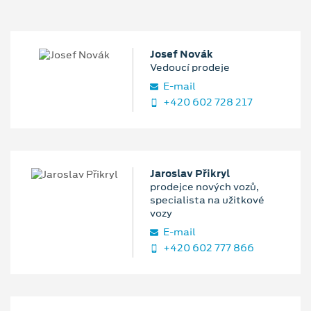
Josef Novák
Vedoucí prodeje
E‑mail
+420 602 728 217
Jaroslav Přikryl
prodejce nových vozů,
specialista na užitkové
vozy
E‑mail
+420 602 777 866