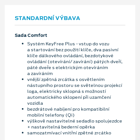
STANDARDNÍ VÝBAVA
Sada Comfort
Systém KeyFree Plus - vstup do vozu
a startování bez použití klíče, dva pasivní
klíče dálkového ovládání, bezdotykové
ovládání (otevírání/ zavírání) pátých dveří,
páté dveře s elektrickým otevíráním
a zavíráním
vnější zpětná zrcátka s osvětlením
nástupního prostoru se světelnou projekcí
loga, elektricky sklopná s možností
automatického sklopení při uzamčení
vozidla
bezdrátové nabíjení pro kompatibilní
mobilní telefony (Qi)
výškově nastavitelné sedadlo spolujezdce
+ nastavitelná bederní opěrka
samozatmívací vnitřní zpětné zrcátko