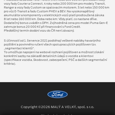
vozy řady Courier a Connect, 4 roky nebo 200 000 km pro modely Transit,
Ranger a vozy řady Custom se spalovacím motorem, 5 let nebo 150 000 km
pro vůz E-Transit a řadu Custom PHEV a BEV. Na vysokonapěťový
akumulátor a komponenty u elektrických vozů platí prodloužená záruka
8 let nebo 160 000 km. Doba nebo km: Vždy platí, co nastane dříve.
Dodatečný bonus uváděn s DPH. Zvýhodněná cena pro model Puma Gen⁠-⁠E
zahrnuje bonus 20 000 Kč při financování s Ford Credit.
Předběžný termín dodání vozu do ČR není závazný.
S účinností od 1. července 2021 podléhají veškeré nabídky havarijního
pojištění a povinného ručení všech spolupracujících pojišťoven tzv.
„segmentaci klientů“.
To umožňuje napojení na webové rozhraní pojišťoven a možnost získání
konkrétní sazby na základě detailních údajů o vozidle a klientovi
(specifikace vozidla, škodovost, zabezpečení, PSČ a dalších segmentační
kritéria).
Copyright ©2026 MALÝ A VELKÝ, spol. s r.o.