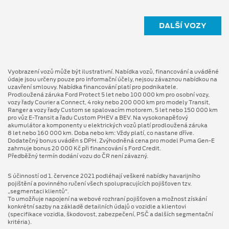
DALŠÍ VOZY
Vyobrazení vozů může být ilustrativní. Nabídka vozů, financování a uváděné
údaje jsou určeny pouze pro informační účely, nejsou závaznou nabídkou na
uzavření smlouvy. Nabídka financování platí pro podnikatele.
Prodloužená záruka Ford Protect 5 let nebo 100 000 km pro osobní vozy,
vozy řady Courier a Connect, 4 roky nebo 200 000 km pro modely Transit,
Ranger a vozy řady Custom se spalovacím motorem, 5 let nebo 150 000 km
pro vůz E-Transit a řadu Custom PHEV a BEV. Na vysokonapěťový
akumulátor a komponenty u elektrických vozů platí prodloužená záruka
8 let nebo 160 000 km. Doba nebo km: Vždy platí, co nastane dříve.
Dodatečný bonus uváděn s DPH. Zvýhodněná cena pro model Puma Gen⁠-⁠E
zahrnuje bonus 20 000 Kč při financování s Ford Credit.
Předběžný termín dodání vozu do ČR není závazný.
S účinností od 1. července 2021 podléhají veškeré nabídky havarijního
pojištění a povinného ručení všech spolupracujících pojišťoven tzv.
„segmentaci klientů“.
To umožňuje napojení na webové rozhraní pojišťoven a možnost získání
konkrétní sazby na základě detailních údajů o vozidle a klientovi
(specifikace vozidla, škodovost, zabezpečení, PSČ a dalších segmentační
kritéria).