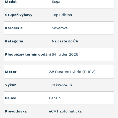
Model
Kuga
Stupeň výbavy
Top Edition
Karoserie
5dveřová
Kategorie
Na cestě do ČR
Předběžný termín dodání
34. týden 2026
Motor
2.5 Duratec Hybrid (PHEV)
Výkon
178 kW/243 k
Palivo
Benzín
Převodovka
eCVT automatická