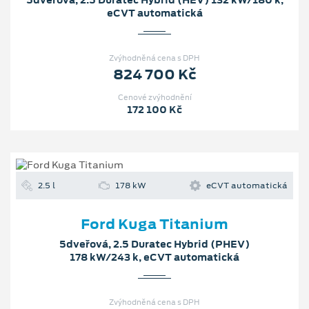
5dveřová, 2.5 Duratec Hybrid (HEV) 132 kW/180 k,
eCVT automatická
Zvýhodněná cena s DPH
824 700 Kč
Cenové zvýhodnění
172 100 Kč
2.5 l
178 kW
eCVT automatická
Ford Kuga Titanium
5dveřová, 2.5 Duratec Hybrid (PHEV)
178 kW/243 k, eCVT automatická
Zvýhodněná cena s DPH