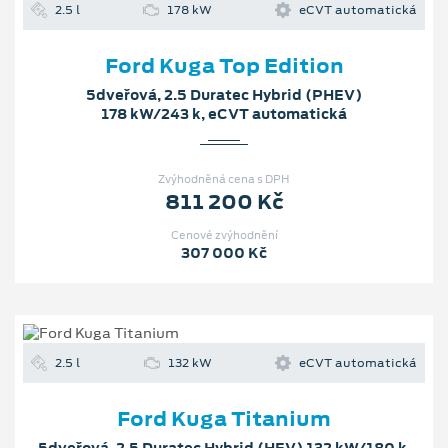
2.5 l
178 kW
eCVT automatická
Ford Kuga Top Edition
5dveřová, 2.5 Duratec Hybrid (PHEV)
178 kW/243 k, eCVT automatická
Zvýhodněná cena s DPH
811 200 Kč
Cenové zvýhodnění
307 000 Kč
2.5 l
132 kW
eCVT automatická
Ford Kuga Titanium