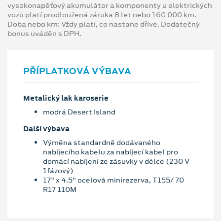
vysokonapěťový akumulátor a komponenty u elektrických
vozů platí prodloužená záruka 8 let nebo 160 000 km.
Doba nebo km: Vždy platí, co nastane dříve. Dodatečný
bonus uváděn s DPH.
PŘÍPLATKOVÁ VÝBAVA
Metalický lak karoserie
modrá Desert Island
Další výbava
Výměna standardně dodávaného
nabíjecího kabelu za nabíjecí kabel pro
domácí nabíjení ze zásuvky v délce (230 V
1fázový)
17" x 4.5" ocelová minirezerva, T155/ 70
R17 110M