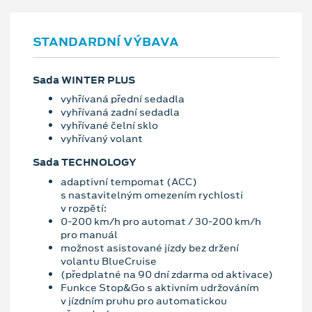
STANDARDNÍ VÝBAVA
Sada WINTER PLUS
vyhřívaná přední sedadla
vyhřívaná zadní sedadla
vyhřívané čelní sklo
vyhřívaný volant
Sada TECHNOLOGY
adaptivní tempomat (ACC)
s nastavitelným omezením rychlosti
v rozpětí:
0-200 km/h pro automat / 30-200 km/h
pro manuál
možnost asistované jízdy bez držení
volantu BlueCruise
(předplatné na 90 dní zdarma od aktivace)
Funkce Stop&Go s aktivním udržováním
v jízdním pruhu pro automatickou