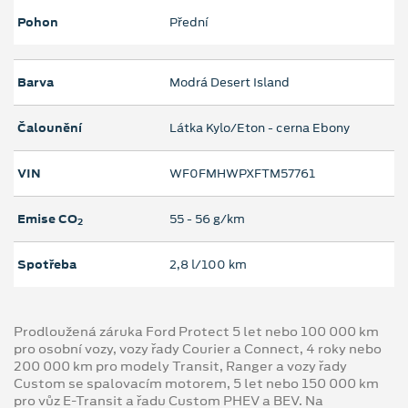
Pohon
Přední
Barva
Modrá Desert Island
Čalounění
Látka Kylo/Eton - cerna Ebony
VIN
WF0FMHWPXFTM57761
Emise CO
55 ‐ 56 g/km
2
Spotřeba
2,8 l/100 km
Prodloužená záruka Ford Protect 5 let nebo 100 000 km
pro osobní vozy, vozy řady Courier a Connect, 4 roky nebo
200 000 km pro modely Transit, Ranger a vozy řady
Custom se spalovacím motorem, 5 let nebo 150 000 km
pro vůz E-Transit a řadu Custom PHEV a BEV. Na