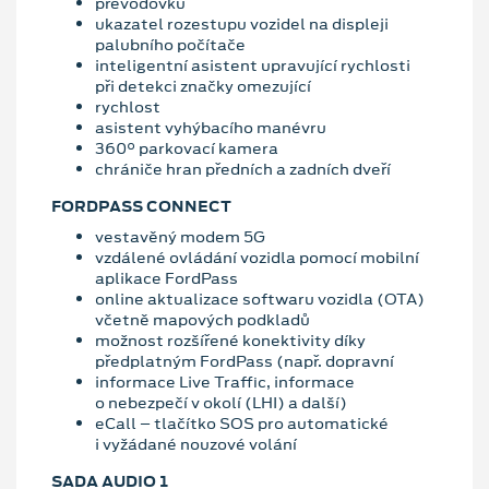
převodovku
ukazatel rozestupu vozidel na displeji
palubního počítače
inteligentní asistent upravující rychlosti
při detekci značky omezující
rychlost
asistent vyhýbacího manévru
360° parkovací kamera
chrániče hran předních a zadních dveří
FORDPASS CONNECT
vestavěný modem 5G
vzdálené ovládání vozidla pomocí mobilní
aplikace FordPass
online aktualizace softwaru vozidla (OTA)
včetně mapových podkladů
možnost rozšířené konektivity díky
předplatným FordPass (např. dopravní
informace Live Traffic, informace
o nebezpečí v okolí (LHI) a další)
eCall – tlačítko SOS pro automatické
i vyžádané nouzové volání
SADA AUDIO 1