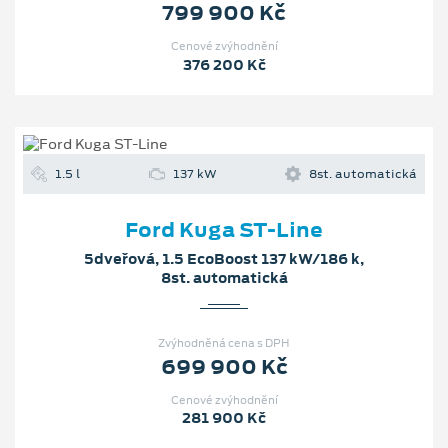
799 900 Kč
Cenové zvýhodnění
376 200 Kč
1.5 l
137 kW
8st. automatická
Ford Kuga ST-Line
5dveřová, 1.5 EcoBoost 137 kW/186 k,
8st. automatická
Zvýhodněná cena s DPH
699 900 Kč
Cenové zvýhodnění
281 900 Kč