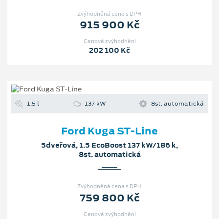
Zvýhodněná cena s DPH
915 900 Kč
Cenové zvýhodnění
202 100 Kč
1.5 l
137 kW
8st. automatická
Ford Kuga ST-Line
5dveřová, 1.5 EcoBoost 137 kW/186 k,
8st. automatická
Zvýhodněná cena s DPH
759 800 Kč
Cenové zvýhodnění