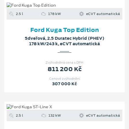
2.5 l
178 kW
eCVT automatická
Ford Kuga Top Edition
5dveřová, 2.5 Duratec Hybrid (PHEV)
178 kW/243 k, eCVT automatická
Zvýhodněná cena s DPH
811 200 Kč
Cenové zvýhodnění
307 000 Kč
2.5 l
132 kW
eCVT automatická