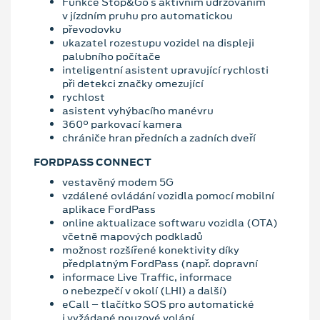
Funkce Stop&Go s aktivním udržováním
v jízdním pruhu pro automatickou
převodovku
ukazatel rozestupu vozidel na displeji
palubního počítače
inteligentní asistent upravující rychlosti
při detekci značky omezující
rychlost
asistent vyhýbacího manévru
360° parkovací kamera
chrániče hran předních a zadních dveří
FORDPASS CONNECT
vestavěný modem 5G
vzdálené ovládání vozidla pomocí mobilní
aplikace FordPass
online aktualizace softwaru vozidla (OTA)
včetně mapových podkladů
možnost rozšířené konektivity díky
předplatným FordPass (např. dopravní
informace Live Traffic, informace
o nebezpečí v okolí (LHI) a další)
eCall – tlačítko SOS pro automatické
i vyžádané nouzové volání