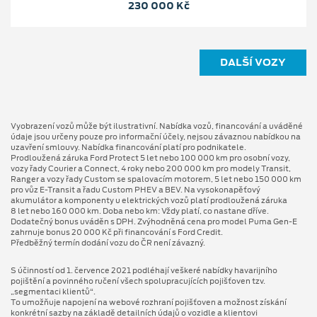
230 000 Kč
DALŠÍ VOZY
Vyobrazení vozů může být ilustrativní. Nabídka vozů, financování a uváděné
údaje jsou určeny pouze pro informační účely, nejsou závaznou nabídkou na
uzavření smlouvy. Nabídka financování platí pro podnikatele.
Prodloužená záruka Ford Protect 5 let nebo 100 000 km pro osobní vozy,
vozy řady Courier a Connect, 4 roky nebo 200 000 km pro modely Transit,
Ranger a vozy řady Custom se spalovacím motorem, 5 let nebo 150 000 km
pro vůz E-Transit a řadu Custom PHEV a BEV. Na vysokonapěťový
akumulátor a komponenty u elektrických vozů platí prodloužená záruka
8 let nebo 160 000 km. Doba nebo km: Vždy platí, co nastane dříve.
Dodatečný bonus uváděn s DPH. Zvýhodněná cena pro model Puma Gen⁠-⁠E
zahrnuje bonus 20 000 Kč při financování s Ford Credit.
Předběžný termín dodání vozu do ČR není závazný.
S účinností od 1. července 2021 podléhají veškeré nabídky havarijního
pojištění a povinného ručení všech spolupracujících pojišťoven tzv.
„segmentaci klientů“.
To umožňuje napojení na webové rozhraní pojišťoven a možnost získání
konkrétní sazby na základě detailních údajů o vozidle a klientovi