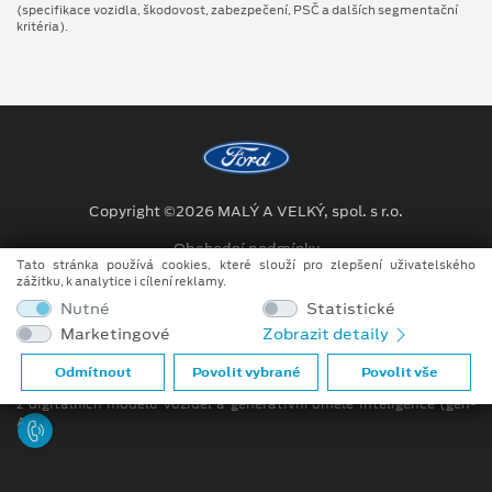
(specifikace vozidla, škodovost, zabezpečení, PSČ a dalších segmentační
kritéria).
Copyright ©2026 MALÝ A VELKÝ, spol. s r.o.
Obchodní podmínky
Tato stránka používá cookies, které slouží pro zlepšení uživatelského
zážitku, k analytice i cílení reklamy.
Ochrana osobních údajů
Nutné
Statistické
Prohlášení o zpracování údajů konečných zákazníků
Marketingové
Zobrazit detaily
Při tvorbě videí a obrázků na tomto webu je využíváno kombinace
Odmítnout
Povolit vybrané
Povolit vše
tradičních fotografií či videí, počítačem generovaných snímků (CGI)
z digitálních modelů vozidel a generativní umělé inteligence (gen-
AI).