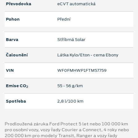
Převodovka
eCVT automatická
Pohon
Přední
Barva
Stříbrná Solar
Čalounění
Látka Kylo/Eton - cerna Ebony
VIN
WF0FMHWP1FTM57759
Emise CO
55 ‐ 56 g/km
2
Spotřeba
2,8 l/100 km
Prodloužená záruka Ford Protect 5 let nebo 100 000 km
pro osobní vozy, vozy řady Courier a Connect, 4 roky nebo
200 000 km pro modely Transit, Ranger a vozy řady