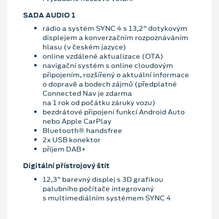
SADA AUDIO 1
rádio a systém SYNC 4 s 13,2" dotykovým
displejem a konverzačním rozpoznáváním
hlasu (v českém jazyce)
online vzdálené aktualizace (OTA)
navigační systém s online cloudovým
připojením, rozšířený o aktuální informace
o dopravě a bodech zájmů (předplatné
Connected Nav je zdarma
na 1 rok od počátku záruky vozu)
bezdrátové připojení funkcí Android Auto
nebo Apple CarPlay
Bluetooth® handsfree
2x USB konektor
příjem DAB+
Digitální přístrojový štít
12,3" barevný displej s 3D grafikou
palubního počítače integrovaný
s multimediálním systémem SYNC 4