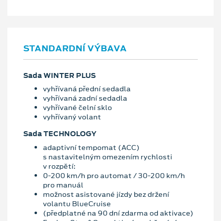
STANDARDNÍ VÝBAVA
Sada WINTER PLUS
vyhřívaná přední sedadla
vyhřívaná zadní sedadla
vyhřívané čelní sklo
vyhřívaný volant
Sada TECHNOLOGY
adaptivní tempomat (ACC)
s nastavitelným omezením rychlosti
v rozpětí:
0-200 km/h pro automat / 30-200 km/h
pro manuál
možnost asistované jízdy bez držení
volantu BlueCruise
(předplatné na 90 dní zdarma od aktivace)