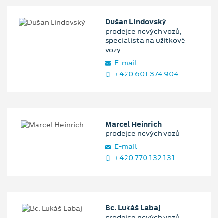
Dušan Lindovský
prodejce nových vozů,
specialista na užitkové
vozy
E‑mail
+420 601 374 904
Marcel Heinrich
prodejce nových vozů
E‑mail
+420 770 132 131
Bc. Lukáš Labaj
prodejce nových vozů,