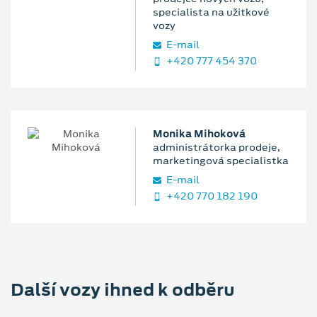
specialista na užitkové
vozy
E‑mail
+420 777 454 370
Monika Mihoková
administrátorka prodeje,
marketingová specialistka
E‑mail
+420 770 182 190
Další vozy ihned k odběru