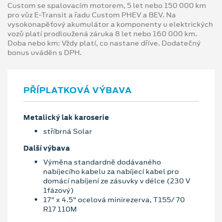
Custom se spalovacím motorem, 5 let nebo 150 000 km
pro vůz E-Transit a řadu Custom PHEV a BEV. Na
vysokonapěťový akumulátor a komponenty u elektrických
vozů platí prodloužená záruka 8 let nebo 160 000 km.
Doba nebo km: Vždy platí, co nastane dříve. Dodatečný
bonus uváděn s DPH.
PŘÍPLATKOVÁ VÝBAVA
Metalický lak karoserie
stříbrná Solar
Další výbava
Výměna standardně dodávaného
nabíjecího kabelu za nabíjecí kabel pro
domácí nabíjení ze zásuvky v délce (230 V
1fázový)
17" x 4.5" ocelová minirezerva, T155/ 70
R17 110M