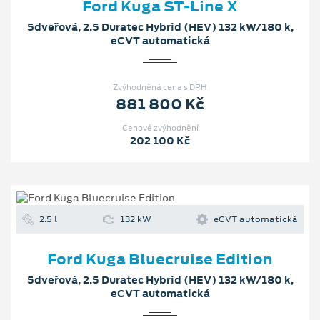
Ford Kuga ST-Line X
5dveřová, 2.5 Duratec Hybrid (HEV) 132 kW/180 k,
eCVT automatická
Zvýhodněná cena s DPH
881 800 Kč
Cenové zvýhodnění
202 100 Kč
2.5 l
132 kW
eCVT automatická
Ford Kuga Bluecruise Edition
5dveřová, 2.5 Duratec Hybrid (HEV) 132 kW/180 k,
eCVT automatická